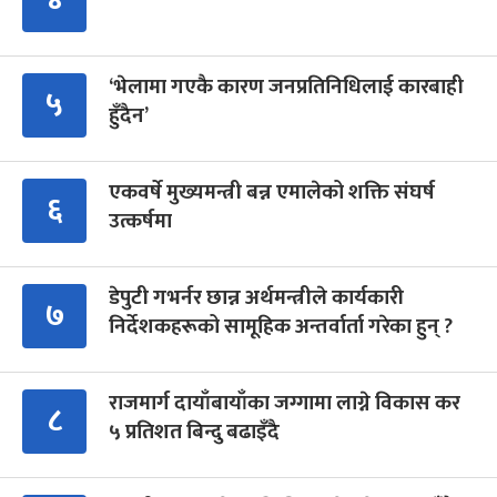
‘भेलामा गएकै कारण जनप्रतिनिधिलाई कारबाही
५
हुँदैन’
एकवर्षे मुख्यमन्त्री बन्न एमालेको शक्ति संघर्ष
६
उत्कर्षमा
डेपुटी गभर्नर छान्न अर्थमन्त्रीले कार्यकारी
७
निर्देशकहरूको सामूहिक अन्तर्वार्ता गरेका हुन् ?
राजमार्ग दायाँबायाँका जग्गामा लाग्ने विकास कर
८
५ प्रतिशत बिन्दु बढाइँदै