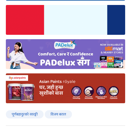
पूर्णबहादुरको सारङ्गी
विजय बराल