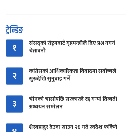
ट्रेन्डिङ
संसद्को रोष्ट्रमबाटै गृहमन्त्रीले दिए प्रश्न नगर्न
१
चेतावनी
कांग्रेसको आधिकारिकता विवादमा सर्वोच्चले
२
सुरुदेखि सुनुवाइ गर्ने
चीनको चासोपछि सरकारले रद्द गर्‍यो तिब्बती
३
अध्ययन सम्मेलन
शेरबहादुर देउवा साउन २६ गते स्वदेश फर्किने
४