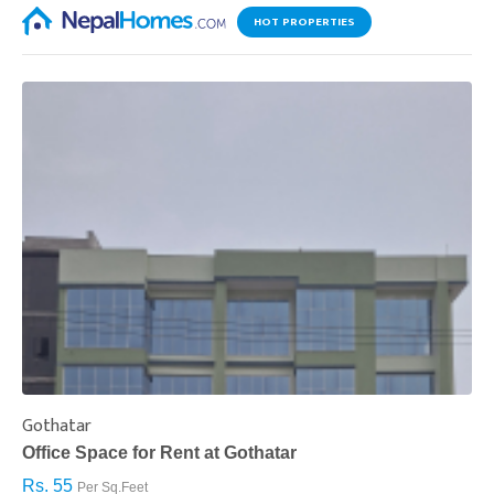
HOT PROPERTIES
Gothatar
S
Office Space for Rent at Gothatar
H
Rs. 55
R
Per Sq.Feet