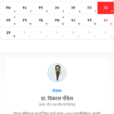
१७
१८
१९
२०
२१
२२
२३
2
3
4
5
6
7
8
२४
२५
२६
२७
२८
२९
३०
9
10
11
12
13
14
15
३१
१
२
३
४
५
६
16
17
18
19
20
21
22
लेखक
डा. विकास पौडेल
छाला, यौन तथा सौन्दर्य विशेषज्ञ