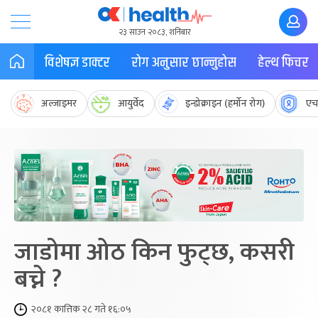
२३ साउन २०८३, शनिबार
विशेषज्ञ डाक्टर
रोग अनुसार छान्नुहोस
हेल्थ फिचर
अल्जाइमर
आयुर्वेद
इन्डोक्राइन (हर्मोन रोग)
एच
जाडोमा ओठ किन फुट्छ, कसरी
बच्ने ?
२०८१ कात्तिक २८ गते १६:०५