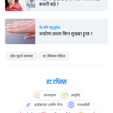
कसरी बच्ने ?
यो पनि पढ्नुहोस
जाडोमा छाला किन सुख्खा हुन्छ ?
ओठ फुट्ने समस्या
डा. विकास पौडेल
हट टपिक्स
अल्जाइमर
आयुर्वेद
इन्डोक्राइन (हर्मोन रोग)
एचआईभी