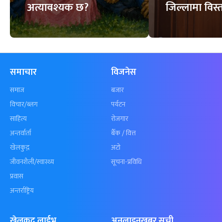
अत्यावश्यक छ?
जिल्लामा विस्त
समाचार
विजनेस
समाज
बजार
विचार/ब्लग
पर्यटन
साहित्य
रोजगार
अन्तर्वार्ता
बैँक / वित्त
खेलकुद़़
अटो
जीवनशैली/स्वास्थ्य
सूचना-प्रविधि
प्रवास
अन्तर्राष्ट्रिय
खेलकुद लाईभ
अनलाइनखबर सूची