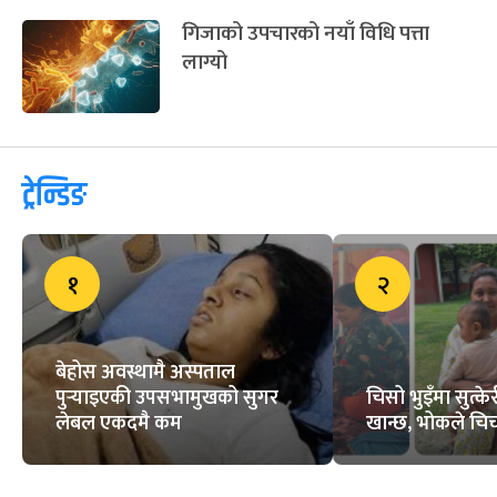
गिजाको उपचारको नयाँ विधि पत्ता
लाग्यो
ट्रेन्डिङ
१
२
बेहोस अवस्थामै अस्पताल
पुर्‍याइएकी उपसभामुखको सुगर
चिसो भुइँमा सुत्
लेबल एकदमै कम
खान्छ, भोकले चिच्