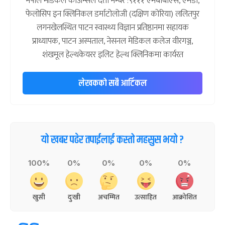
नेपाल मेडिकल काउन्सिल दर्ता नम्बर :९१११ एमबीबीएस, एमडी,
फेलोसिप इन क्लिनिकल डर्माटोलोजी (दक्षिण कोरिया) ललितपुर
लगनखेलस्थित पाटन स्वास्थ्य विज्ञान प्रतिष्ठानमा सहायक
प्राध्यापक, पाटन अस्पताल, नेसनल मेडिकल कलेज वीरगञ्ज,
शंखमूल हेल्थकेयरर इलिट हेल्थ क्लिनिकमा कार्यरत
लेखकको सबै आर्टिकल
यो खबर पढेर तपाईलाई कस्तो महसुस भयो ?
100%
0%
0%
0%
0%
खुसी
दुःखी
अचम्मित
उत्साहित
आक्रोशित