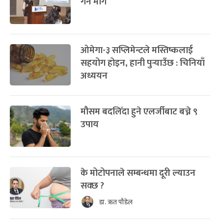
गर्न माग
ओमेगा-३ सप्लिमेन्टले मस्तिष्कलाई
सहयोग होइन, हानी पुर्‍याउँछ : चिनियाँ
अध्ययन
मौसम बदलिँदा हुने एलर्जीबाट बच्ने ९
उपाय
के मोटोपनाले सम्बन्धमा दूरी ल्याउन
सक्छ ?
डा. ऋत पौडेल