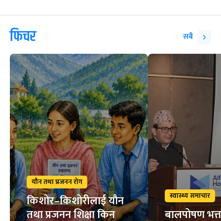
फिचर
सबै
यौन तथा प्रजनन रोग
स्वास्थ्य समाचार
किशोर–किशोरीलाई यौन
तथा प्रजनन शिक्षा किन
बालपोषण भत्त