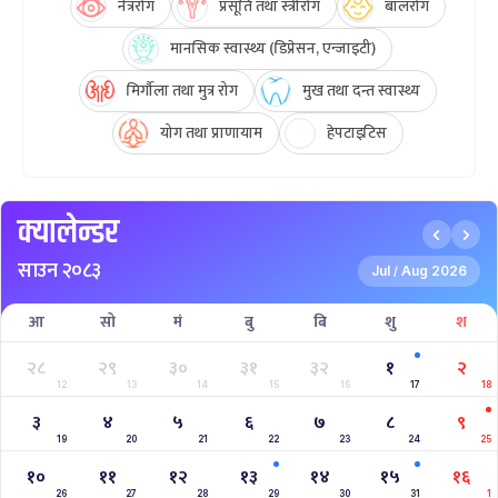
नेत्ररोग
प्रसूति तथा स्त्रीरोग
बालरोग
मानसिक स्वास्थ्य (डिप्रेसन, एन्जाइटी)
मिर्गौला तथा मुत्र रोग
मुख तथा दन्त स्वास्थ्य
योग तथा प्राणायाम
हेपटाइटिस
क्यालेन्डर
साउन २०८३
Jul
Aug 2026
/
आ
सो
मं
बु
बि
शु
श
२८
२९
३०
३१
३२
१
२
12
13
14
15
16
17
18
३
४
५
६
७
८
९
19
20
21
22
23
24
25
१०
११
१२
१३
१४
१५
१६
26
27
28
29
30
31
1