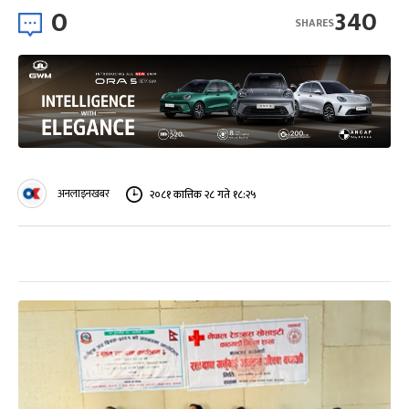
0
340
SHARES
अनलाइनखबर
२०८१ कात्तिक २८ गते १८:२५