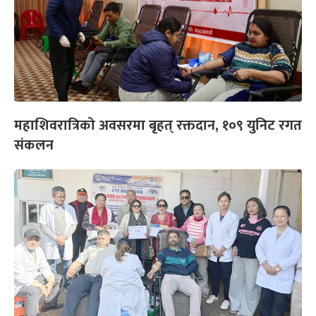
महाशिवरात्रिको अवसरमा बृहत् रक्तदान, १०९ युनिट रगत
संकलन