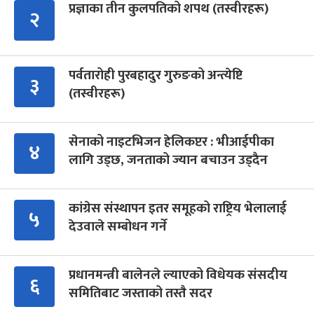
प्रज्ञाका तीन कुलपतिको शपथ (तस्वीरहरू)
२
पर्वतारोही पुरबहादुर गुरुङको अन्त्येष्टि
३
(तस्वीरहरू)
सेनाको नाइटभिजन हेलिकप्टर : भीआईपीका
४
लागि उड्छ, जनताको ज्यान बचाउन उड्दैन
कांग्रेस संस्थापन इतर समूहको राष्ट्रिय भेलालाई
५
देउवाले सम्बोधन गर्ने
प्रधानमन्त्री बालेनले ल्याएको विधेयक संसदीय
६
समितिबाट जस्ताको तस्तै सदर