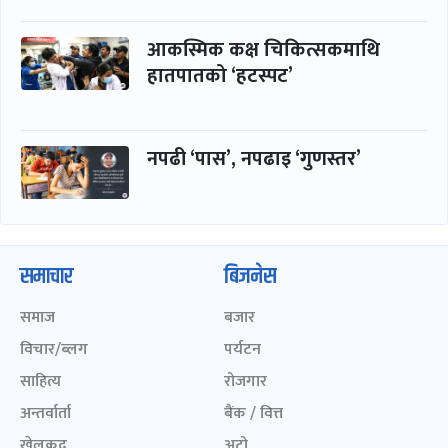
आकस्मिक कक्ष चिकित्सकमाथि
हातपातको ‘हटस्पट’
नपढी ‘पास’, नपढाइ ‘गुणस्तर’
समाचार
बिजनेस
समाज
बजार
विचार/ब्लग
पर्यटन
साहित्य
रोजगार
अन्तर्वार्ता
बैंक / वित्त
खेलकुद़़
अटो