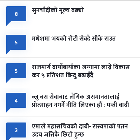
सुनचाँदीको मूल्य बढ्यो
८
मधेशमा भयको रोटी सेक्दै सीके राउत
५
राजमार्ग दायाँबायाँका जग्गामा लाग्ने विकास
५
कर ५ प्रतिशत बिन्दु बढाइँदै
ब्लु बस सेवाबाट लैंगिक असमानतालाई
४
प्रोत्साहन नगर्ने नीति लिएका हौं : मन्त्री बादी
एमाले महासचिवको दाबी- रास्वपाको पतन
३
उदय जत्तिकै छिटो हुन्छ