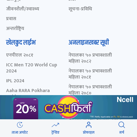
जीवनशैली/स्वास्थ्य
सूचना-प्रविधि
प्रवास
अन्तर्राष्ट्रिय
खेलकुद लाईभ
अनलाइनखबर सूची
एनपीएल २०८१
नेपालका ५० प्रभावशाली
महिला २०८२
ICC Men T20 World Cup
2024
नेपालका ५० प्रभावशाली
महिला २०८१
IPL 2024
नेपालका ५० प्रभावशाली
Aaha RARA Pokhara
महिला २०८०
gold cup
चालीस मुनिका चालीस- २०८३
Nepal Super League -
- छनोट मनोनयन फर्म
2080
चालीस मुनिका चालीस- २०८२
चालीस मुनिका चालीस- २०८१
ताजा अपडेट
ट्रेन्डिङ
प्रोफाइल
सर्च