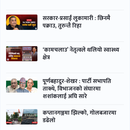
सरकार-प्रसाईं लुकामारी : छिनमै
पक्राउ, तुरुन्तै रिहा
‘कामचलाउ’ नेतृत्वले थलियो स्वास्थ्य
क्षेत्र
पूर्णबहादुर-शेखर : पार्टी सभापति
ताक्थे, विभाजनको संघारमा
शशांकलाई अघि सारे
कप्तानगञ्जमा झिल्को, गोलबजारमा
डढेलो