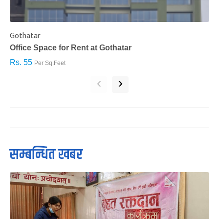
Gothatar
S
Office Space for Rent at Gothatar
H
Rs. 55
R
Per Sq.Feet
‹
›
सम्बन्धित खबर