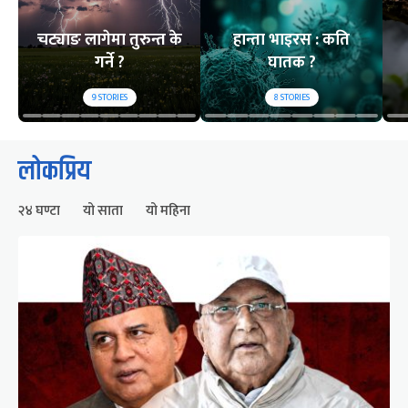
चट्याङ लागेमा तुरुन्त के
हान्ता भाइरस : कति
गर्ने ?
घातक ?
9
STORIES
8
STORIES
लोकप्रिय
२४ घण्टा
यो साता
यो महिना