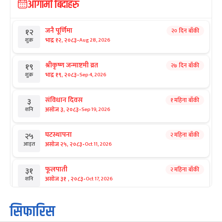
आगामी बिदाहरु
जनै पूर्णिमा
२० दिन बाँकी
१२
-
भाद्र १२, २०८३
Aug 28, 2026
शुक्र
श्रीकृष्ण जन्माष्टमी व्रत
२७ दिन बाँकी
१९
-
भाद्र १९, २०८३
Sep 4, 2026
शुक्र
संविधान दिवस
१ महिना बाँकी
३
-
असोज ३, २०८३
Sep 19, 2026
शनि
घटस्थापना
२ महिना बाँकी
२५
-
असोज २५, २०८३
Oct 11, 2026
आइत
फूलपाती
२ महिना बाँकी
३१
-
असोज ३१ , २०८३
Oct 17, 2026
शनि
कार्तिक सङ्क्रान्ति
२ महिना बाँकी
१
सिफारिस
-
कार्तिक १, २०८३
Oct 18, 2026
आइत