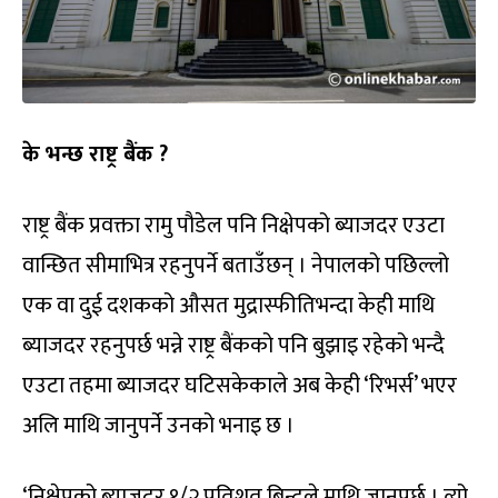
के भन्छ राष्ट्र बैंक ?
राष्ट्र बैंक प्रवक्ता रामु पौडेल पनि निक्षेपको ब्याजदर एउटा
वान्छित सीमाभित्र रहनुपर्ने बताउँछन् । नेपालको पछिल्लो
एक वा दुई दशकको औसत मुद्रास्फीतिभन्दा केही माथि
ब्याजदर रहनुपर्छ भन्ने राष्ट्र बैंकको पनि बुझाइ रहेको भन्दै
एउटा तहमा ब्याजदर घटिसकेकाले अब केही ‘रिभर्स’ भएर
अलि माथि जानुपर्ने उनको भनाइ छ ।
‘निक्षेपको ब्याजदर १/२ प्रतिशत बिन्दुले माथि जानुपर्छ । त्यो