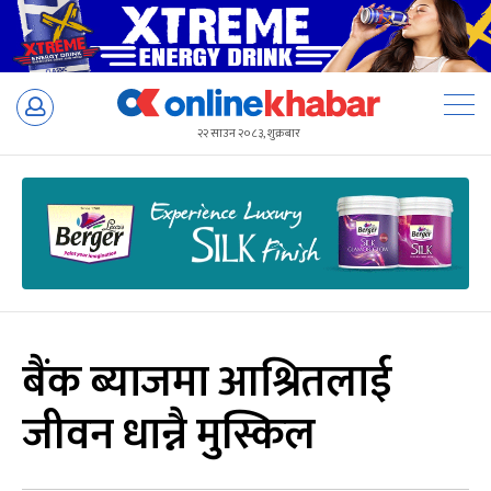
Skip
to
२२ साउन २०८३, शुक्रबार
content
बैंक ब्याजमा आश्रितलाई
जीवन धान्नै मुस्किल