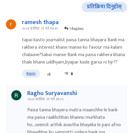
प्रतिक्रिया दिनुहोस्
ramesh thapa
1 Replies
२०८१ कात्तिक २९ गते १४:१८
tapai kasto journalist paisa tanna bhayara Bank ma
rakhera interest khane manxe ko favour ma kalam
chalaune?Sabai manxe Bank ma paisa rakhera khana
thale bhane uddhyam,byapar kasle garxa ni hjr??
Reply
8
Raghu Suryavanshi
२०८१ कात्तिक २९ गते २१:०९
Paisa tanna bhayera matra maanchhe le bank
ma paisa raakhchhan bhannu murkhata
ho...seemit arthik avastha bhayeka le pani afno
bhayebhar ko sampatti jodera bank ma