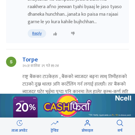
raakhera afno jeewan tyahi byaaj le jaso tyaso
dhaneka hunchhan...janata ko paisa ma rajaai
garne le yo kura kahile bujhchhan...
Reply
Torpe
२०८१ कात्तिक २९ गते ११:२४
राष्ट्र बैंकका टाउकेहरु , बैंकको ब्याजदर बढ्ना साथ् तिमीहरुको
टाउको दुख्न थाल्छ अनि कार्टेलिंग गर्न लगाई हाल्छौ। तर बैंकको
ब्याजदर घटेर भुइँमा पुग्दा पनि कानमा तेल हालेर कुम्भ-कर्ण सरि
चिर निद्रामा रहन्छौ। लाज सरम केहि नभए पछि येस्तै हो। अब
फेरी ब्याजदर बढ्ना साथ् कार्टेलिंग गर्नलाई तयारी अबस्थामा
रहनु होला।
Reply
5
ताजा अपडेट
ट्रेन्डिङ
प्रोफाइल
सर्च