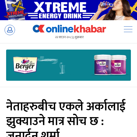
Skip
to
२२ साउन २०८३, शुक्रबार
content
नेताहरुबीच एकले अर्कालाई
झुक्याउने मात्र सोच छ :
जनार्दन शर्मा