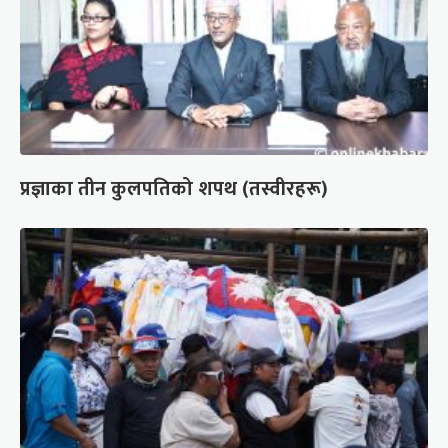
प्रज्ञाका तीन कुलपतिको शपथ (तस्वीरहरू)