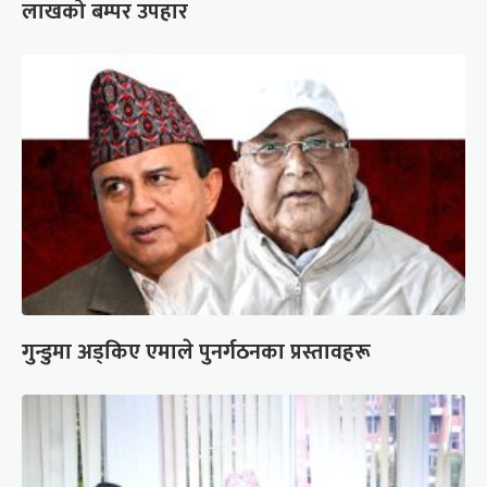
लाखको बम्पर उपहार
गुन्डुमा अड्किए एमाले पुनर्गठनका प्रस्तावहरू