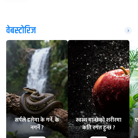
वेबस्टोरिज
सर्पले डसेमा के गर्ने, के
स्वस्थ मान्छेको शरीरमा
ए
नगर्ने ?
कति रगत हुन्छ ?