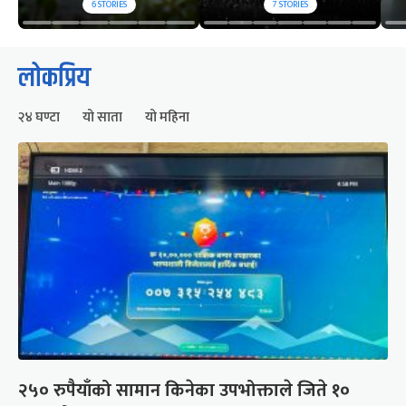
6
STORIES
7
STORIES
लोकप्रिय
२४ घण्टा
यो साता
यो महिना
२५० रुपैयाँको सामान किनेका उपभोक्ताले जिते १०