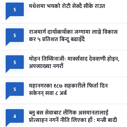
मधेशमा भयको रोटी सेक्दै सीके राउत
५
राजमार्ग दायाँबायाँका जग्गामा लाग्ने विकास
५
कर ५ प्रतिशत बिन्दु बढाइँदै
मोहन तिम्सिनाजी- मार्क्सवाद देववाणी होइन,
५
अपव्याख्या नगरौं
महानगरका १८७ सहकारीले फिर्ता दिन
५
सकेनन् सवा ८ अर्ब
ब्लु बस सेवाबाट लैंगिक असमानतालाई
४
प्रोत्साहन नगर्ने नीति लिएका हौं : मन्त्री बादी