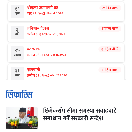
श्रीकृष्ण जन्माष्टमी व्रत
२८ दिन बाँकी
१९
-
भाद्र १९, २०८३
Sep 4, 2026
शुक्र
संविधान दिवस
१ महिना बाँकी
३
-
असोज ३, २०८३
Sep 19, 2026
शनि
घटस्थापना
२ महिना बाँकी
२५
-
असोज २५, २०८३
Oct 11, 2026
आइत
फूलपाती
२ महिना बाँकी
३१
-
असोज ३१ , २०८३
Oct 17, 2026
शनि
कार्तिक सङ्क्रान्ति
२ महिना बाँकी
१
सिफारिस
-
कार्तिक १, २०८३
Oct 18, 2026
आइत
छिमेकसँग सीमा समस्या संवादबाटै
महानवमी
२ महिना बाँकी
३
-
समाधान गर्ने सरकारी सन्देश
कार्तिक ३, २०८३
Oct 20, 2026
मंगल
विजयादशमी
२ महिना बाँकी