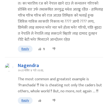
त। का भारतिय रअ को नेपाल खाने दाउ ले सन्चालन गरिएको
प्रोक्सि वार उर्फ तथाकथित जनयुद्ध मधेश आतङ्क रहेँछ - हामिलाइ
गरिब गरिब गरिब को राज आउछ तिमिहरु को भलाइँ हुन्छ
जिविस गाविस सरकारि निकाय मा ???? आगो ???? लगा,
छिमेकी लाइ सामन्त भनेर मार भने होला भनेर गरियो, पछि बुझ्दा
त नेपालि ले नेपालि लाइ सकाउने बिहारि लाइ दामाद दुलहन
रोटि बेटी भनेर भित्र्याउने आन्दोलन रहेछ
Reply
1
Nagendra
२०८१ मंसिर ४ गते २२:१६
The most common and greatest example is
'Pranchada' !!! He is cheating not only the caders but
others, whole world !! But, no more, not again .... !!!
Reply