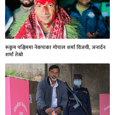
रूकुम पश्चिममा नेकपाका गोपाल शर्मा विजयी, जनार्दन
शर्मा तेस्रो