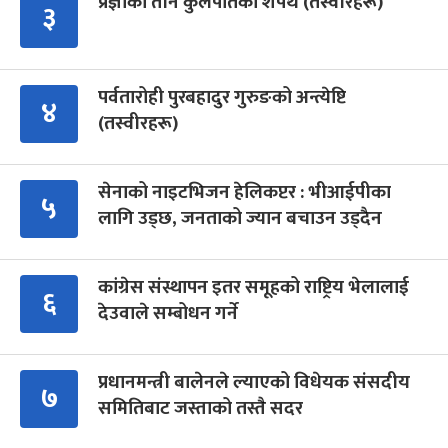
प्रज्ञाका तीन कुलपतिको शपथ (तस्वीरहरू)
३
पर्वतारोही पुरबहादुर गुरुङको अन्त्येष्टि
४
(तस्वीरहरू)
सेनाको नाइटभिजन हेलिकप्टर : भीआईपीका
५
लागि उड्छ, जनताको ज्यान बचाउन उड्दैन
कांग्रेस संस्थापन इतर समूहको राष्ट्रिय भेलालाई
६
देउवाले सम्बोधन गर्ने
प्रधानमन्त्री बालेनले ल्याएको विधेयक संसदीय
७
समितिबाट जस्ताको तस्तै सदर