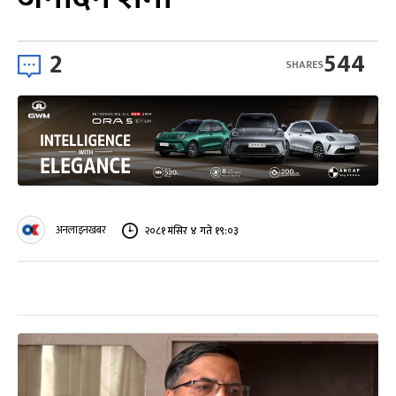
2
544
SHARES
अनलाइनखबर
२०८१ मंसिर ४ गते १९:०३