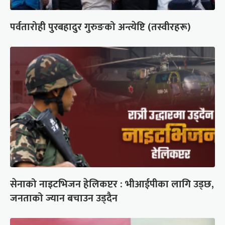
पर्वतारोही पुरबहादुर गुरुङको अन्त्येष्टि (तस्वीरहरू)
सेनाको नाइटभिजन हेलिकप्टर : भीआईपीका लागि उड्छ,
जनताको ज्यान बचाउन उड्दैन