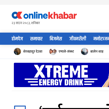
Skip
to
content
२३ साउन २०८३, शनिबार
होमपेज
समाचार
बिजनेस
जीवनशैली
मनोरञ्ज
शेरबहादुर देउवा
एमाले-संकट
बालेन शाह