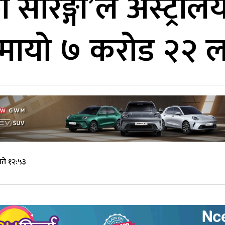
 सारङ्गी’ले अस्ट्रेलिय
कमायो ७ करोड २२ 
गते १२:५३