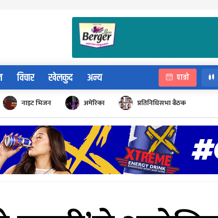
न
विचार
खेलकुद
अन्य
पात्रो
नाइट भिजन
अमेरिका
प्रतिनिधिसभा बैठक