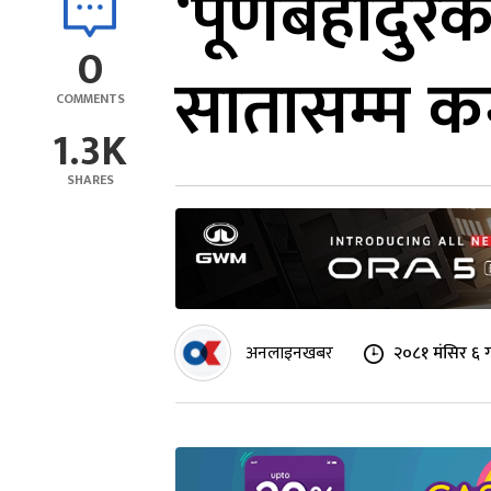
‘पूर्णबहादुरको
0
सातासम्म 
COMMENTS
1.3K
SHARES
अनलाइनखबर
२०८१ मंसिर ६ 