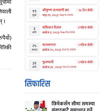
सूचीमा
लियाली
श्रीकृष्ण जन्माष्टमी व्रत
२७ दिन बाँकी
१९
-
भाद्र १९, २०८३
Sep 4, 2026
शुक्र
् ।
संविधान दिवस
१ महिना बाँकी
३
-
असोज ३, २०८३
Sep 19, 2026
शनि
पैयाँ)
घटस्थापना
२ महिना बाँकी
२५
मेरिकी
-
असोज २५, २०८३
Oct 11, 2026
आइत
फूलपाती
२ महिना बाँकी
३१
-
असोज ३१ , २०८३
Oct 17, 2026
शनि
कार्तिक सङ्क्रान्ति
२ महिना बाँकी
१
सिफारिस
-
कार्तिक १, २०८३
Oct 18, 2026
आइत
महानवमी
२ महिना बाँकी
३
-
कार्तिक ३, २०८३
Oct 20, 2026
मंगल
छिमेकसँग सीमा समस्या
संवादबाटै समाधान गर्ने