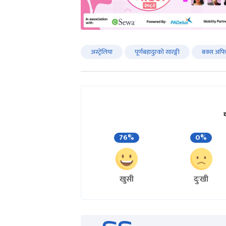
अस्ट्रेलिया
पूर्णबहादुरको सारङ्गी
बक्स अफ
76%
0%
खुसी
दुःखी