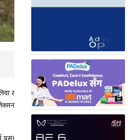
लिया र
लेक्सन
 ग्रस)