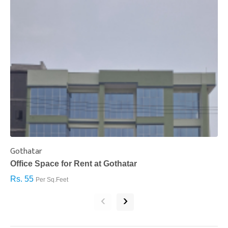
Gothatar
S
Office Space for Rent at Gothatar
H
Rs. 55
R
Per Sq.Feet
‹
›