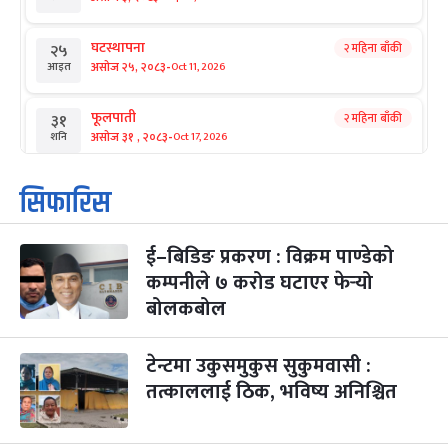
घटस्थापना
२ महिना बाँकी
२५
-
असोज २५, २०८३
Oct 11, 2026
आइत
फूलपाती
२ महिना बाँकी
३१
-
असोज ३१ , २०८३
Oct 17, 2026
शनि
कार्तिक सङ्क्रान्ति
२ महिना बाँकी
१
सिफारिस
-
कार्तिक १, २०८३
Oct 18, 2026
आइत
ई–बिडिङ प्रकरण : विक्रम पाण्डेको
महानवमी
२ महिना बाँकी
३
-
कम्पनीले ७ करोड घटाएर फेर्‍यो
कार्तिक ३, २०८३
Oct 20, 2026
मंगल
बोलकबोल
विजयादशमी
२ महिना बाँकी
४
-
कार्तिक ४, २०८३
Oct 21, 2026
बुध
टेन्टमा उकुसमुकुस सुकुमवासी :
तत्काललाई ठिक, भविष्य अनिश्चित
पापा‌ङ्कुशा एकादशी व्रत
२ महिना बाँकी
५
-
कार्तिक ५, २०८३
Oct 22, 2026
बिहि