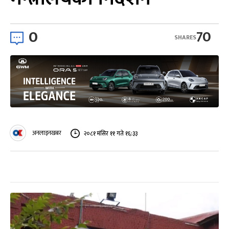
0
70
SHARES
अनलाइनखबर
२०८१ मंसिर ११ गते १६:३३