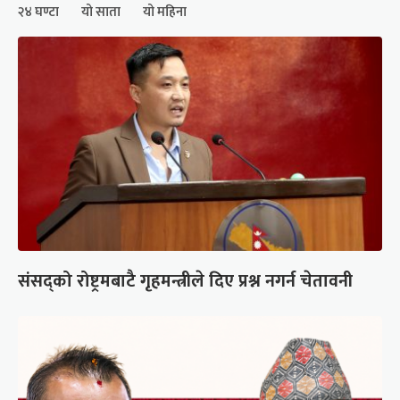
२४ घण्टा
यो साता
यो महिना
संसद्को रोष्ट्रमबाटै गृहमन्त्रीले दिए प्रश्न नगर्न चेतावनी