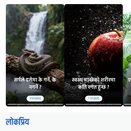
सर्पले डसेमा के गर्ने, के
स्वस्थ मान्छेको शरीरमा
ए
नगर्ने ?
कति रगत हुन्छ ?
6
STORIES
7
STORIES
लोकप्रिय