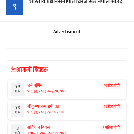
भारतीय प्रधानसेनापति धिरज सेठ नेपाल आउँदै
९
Advertisment
आगामी बिदाहरु
जनै पूर्णिमा
२२ दिन बाँकी
१२
-
भाद्र १२, २०८३
Aug 28, 2026
शुक्र
श्रीकृष्ण जन्माष्टमी व्रत
२९ दिन बाँकी
१९
-
भाद्र १९, २०८३
Sep 4, 2026
शुक्र
संविधान दिवस
१ महिना बाँकी
३
-
असोज ३, २०८३
Sep 19, 2026
शनि