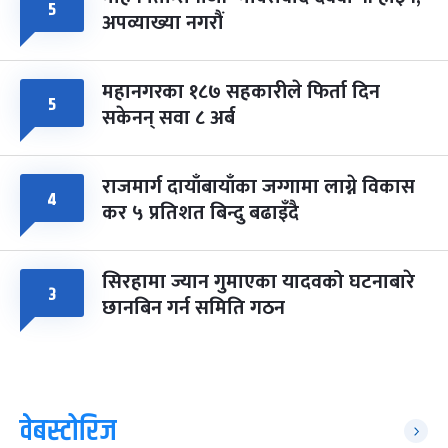
५
अपव्याख्या नगरौं
महानगरका १८७ सहकारीले फिर्ता दिन
५
सकेनन् सवा ८ अर्ब
राजमार्ग दायाँबायाँका जग्गामा लाग्ने विकास
४
कर ५ प्रतिशत बिन्दु बढाइँदै
सिरहामा ज्यान गुमाएका यादवको घटनाबारे
३
छानबिन गर्न समिति गठन
वेबस्टोरिज