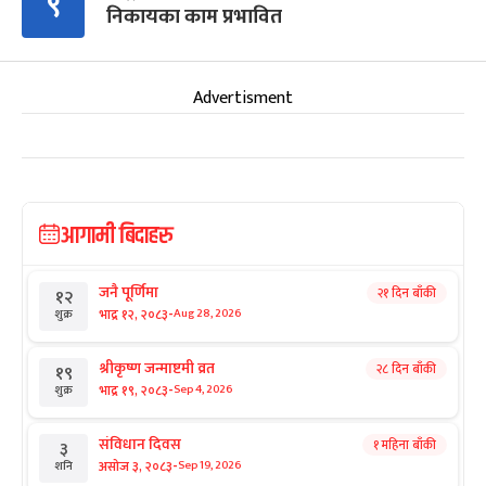
९
निकायका काम प्रभावित
Advertisment
आगामी बिदाहरु
जनै पूर्णिमा
२१ दिन बाँकी
१२
-
भाद्र १२, २०८३
Aug 28, 2026
शुक्र
श्रीकृष्ण जन्माष्टमी व्रत
२८ दिन बाँकी
१९
-
भाद्र १९, २०८३
Sep 4, 2026
शुक्र
संविधान दिवस
१ महिना बाँकी
३
-
असोज ३, २०८३
Sep 19, 2026
शनि