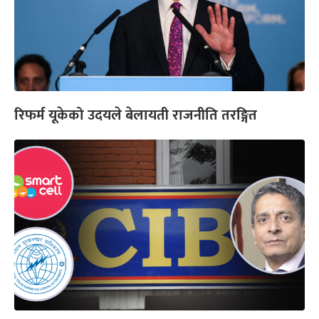
रिफर्म यूकेको उदयले बेलायती राजनीति तरङ्गित