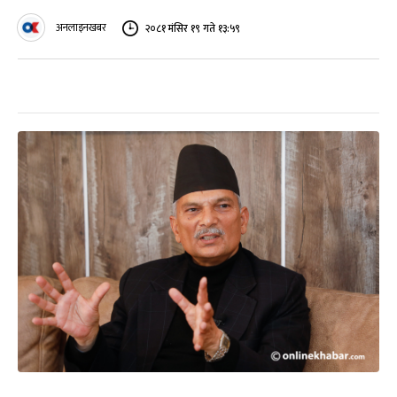
अनलाइनखबर
२०८१ मंसिर १९ गते १३:५९