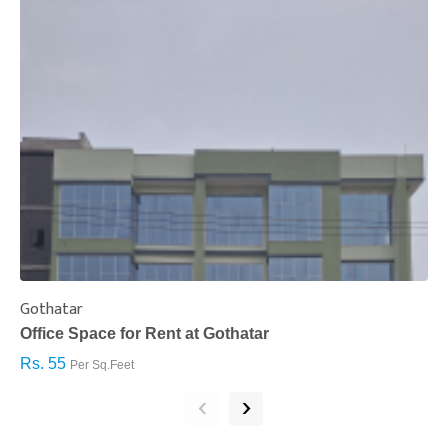
Gothatar
S
Office Space for Rent at Gothatar
H
Rs. 55
R
Per Sq.Feet
‹
›