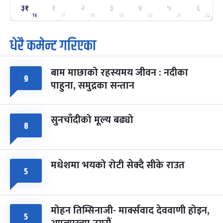
३१
१
२
३
४
५
६
ग्याल्पो ल्होसार
७ महिना बाँकी
२५
-
16
17
18
19
20
21
22
फाल्गुन २५, २०८३
Mar 9, 2027
मंगल
धेरै कमेन्ट गरिएका
पूर्णिमा व्रत
७ महिना बाँकी
७
-
चैत्र ७, २०८३
Mar 21, 2027
आइत
बाम माछाको रहस्यमय जीवन : नदीका
९
फागुपूर्णिमा
७ महिना बाँकी
८
पाहुना, समुद्रका सन्तान
-
चैत्र ८, २०८३
Mar 22, 2027
सोम
सुनचाँदीको मूल्य बढ्यो
८
मधेशमा भयको रोटी सेक्दै सीके राउत
५
मोहन तिम्सिनाजी- मार्क्सवाद देववाणी होइन,
५