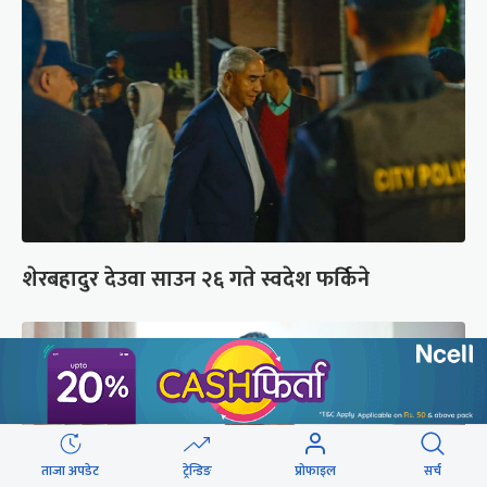
शेरबहादुर देउवा साउन २६ गते स्वदेश फर्किने
ताजा अपडेट
ट्रेन्डिङ
प्रोफाइल
सर्च