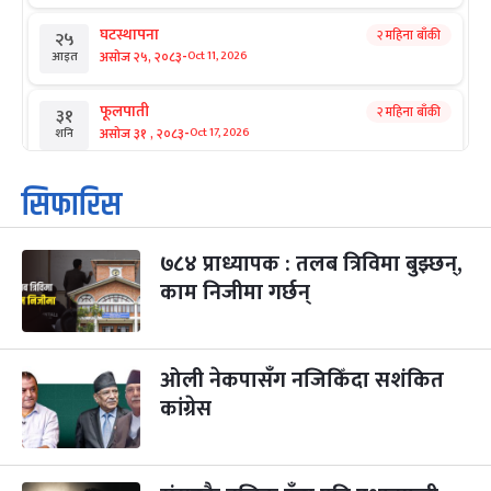
घटस्थापना
२ महिना बाँकी
२५
-
असोज २५, २०८३
Oct 11, 2026
आइत
फूलपाती
२ महिना बाँकी
३१
-
असोज ३१ , २०८३
Oct 17, 2026
शनि
कार्तिक सङ्क्रान्ति
२ महिना बाँकी
१
सिफारिस
-
कार्तिक १, २०८३
Oct 18, 2026
आइत
७८४ प्राध्यापक : तलब त्रिविमा बुझ्छन्,
महानवमी
२ महिना बाँकी
३
-
काम निजीमा गर्छन्
कार्तिक ३, २०८३
Oct 20, 2026
मंगल
विजयादशमी
२ महिना बाँकी
४
-
कार्तिक ४, २०८३
Oct 21, 2026
बुध
ओली नेकपासँग नजिकिँदा सशंकित
कांग्रेस
पापा‌ङ्कुशा एकादशी व्रत
२ महिना बाँकी
५
-
कार्तिक ५, २०८३
Oct 22, 2026
बिहि