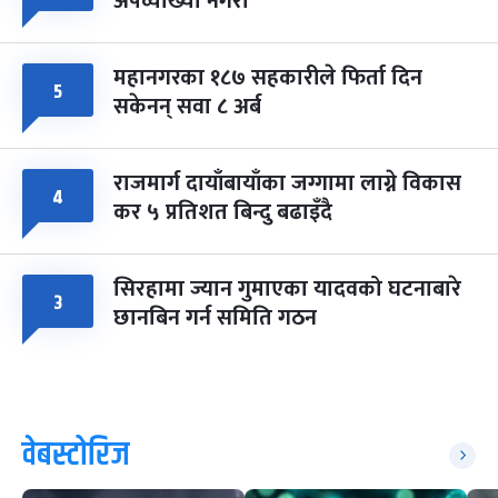
अपव्याख्या नगरौं
महानगरका १८७ सहकारीले फिर्ता दिन
५
सकेनन् सवा ८ अर्ब
राजमार्ग दायाँबायाँका जग्गामा लाग्ने विकास
४
कर ५ प्रतिशत बिन्दु बढाइँदै
सिरहामा ज्यान गुमाएका यादवको घटनाबारे
३
छानबिन गर्न समिति गठन
वेबस्टोरिज