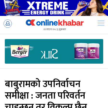
Skip
to
२२ साउन २०८३, शुक्रबार
content
बाबुरामको उपनिर्वाचन
समीक्षा : जनता परिवर्तन
चाहन्छन् तर विकल्प छैन