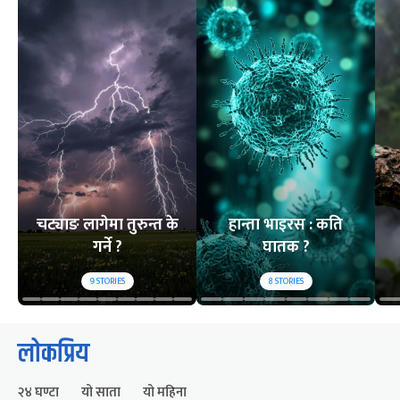
चट्याङ लागेमा तुरुन्त के
हान्ता भाइरस : कति
गर्ने ?
घातक ?
9
STORIES
8
STORIES
लोकप्रिय
२४ घण्टा
यो साता
यो महिना