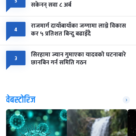
५
सकेनन् सवा ८ अर्ब
राजमार्ग दायाँबायाँका जग्गामा लाग्ने विकास
४
कर ५ प्रतिशत बिन्दु बढाइँदै
सिरहामा ज्यान गुमाएका यादवको घटनाबारे
३
छानबिन गर्न समिति गठन
वेबस्टोरिज