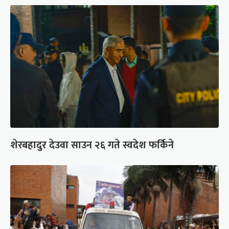
शेरबहादुर देउवा साउन २६ गते स्वदेश फर्किने