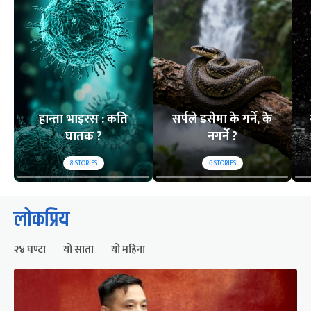
हान्ता भाइरस : कति
सर्पले डसेमा के गर्ने, के
घातक ?
नगर्ने ?
8
STORIES
6
STORIES
लोकप्रिय
२४ घण्टा
यो साता
यो महिना