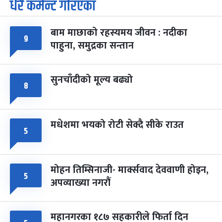
धेरै कमेन्ट गरिएका
पूर्णिमा व्रत
७ महिना बाँकी
७
-
चैत्र ७, २०८३
Mar 21, 2027
आइत
बाम माछाको रहस्यमय जीवन : नदीका
फागुपूर्णिमा
७ महिना बाँकी
८
९
पाहुना, समुद्रका सन्तान
-
चैत्र ८, २०८३
Mar 22, 2027
सोम
सुनचाँदीको मूल्य बढ्यो
८
मधेशमा भयको रोटी सेक्दै सीके राउत
५
मोहन तिम्सिनाजी- मार्क्सवाद देववाणी होइन,
५
अपव्याख्या नगरौं
महानगरका १८७ सहकारीले फिर्ता दिन