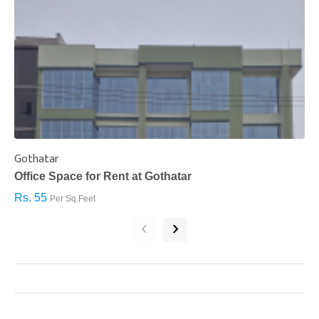
Gothatar
S
Office Space for Rent at Gothatar
H
Rs. 55
R
Per Sq.Feet
‹
›