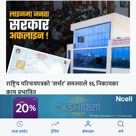
राष्ट्रिय परिचयपत्रको ‘सर्भर’ समस्याले १६ निकायका
काम प्रभावित
छुटाउनुभयो कि ?
संसद्लाई टेर्दैनन् प्रधानमन्त्री, लाचार
ताजा अपडेट
ट्रेन्डिङ
प्रोफाइल
सर्च
छन् सभामुख