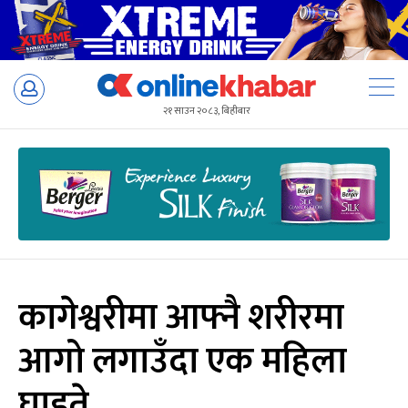
Skip
to
२१ साउन २०८३, बिहीबार
content
कागेश्वरीमा आफ्नै शरीरमा
आगो लगाउँदा एक महिला
घाइते