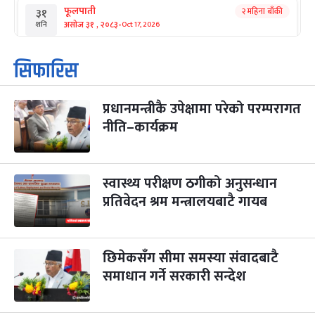
फूलपाती
२ महिना बाँकी
३१
-
असोज ३१ , २०८३
Oct 17, 2026
शनि
कार्तिक सङ्क्रान्ति
२ महिना बाँकी
१
सिफारिस
-
कार्तिक १, २०८३
Oct 18, 2026
आइत
प्रधानमन्त्रीकै उपेक्षामा परेको परम्परागत
महानवमी
२ महिना बाँकी
३
-
नीति–कार्यक्रम
कार्तिक ३, २०८३
Oct 20, 2026
मंगल
विजयादशमी
२ महिना बाँकी
४
-
कार्तिक ४, २०८३
Oct 21, 2026
बुध
स्वास्थ्य परीक्षण ठगीको अनुसन्धान
प्रतिवेदन श्रम मन्त्रालयबाटै गायब
पापा‌ङ्कुशा एकादशी व्रत
२ महिना बाँकी
५
-
कार्तिक ५, २०८३
Oct 22, 2026
बिहि
छिमेकसँग सीमा समस्या संवादबाटै
कुकुर तिहार
३ महिना बाँकी
२२
-
कार्तिक २२, २०८३
समाधान गर्ने सरकारी सन्देश
Nov 8, 2026
आइत
गाई पूजा
३ महिना बाँकी
२३