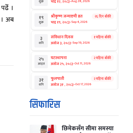
-
भाद्र १२, २०८३
Aug 28, 2026
शुक्र
पढेँ ।
श्रीकृष्ण जन्माष्टमी व्रत
२६ दिन बाँकी
१९
े । अब
-
भाद्र १९, २०८३
Sep 4, 2026
शुक्र
संविधान दिवस
१ महिना बाँकी
३
-
असोज ३, २०८३
Sep 19, 2026
शनि
घटस्थापना
२ महिना बाँकी
२५
-
असोज २५, २०८३
Oct 11, 2026
आइत
फूलपाती
२ महिना बाँकी
३१
-
असोज ३१ , २०८३
Oct 17, 2026
शनि
कार्तिक सङ्क्रान्ति
२ महिना बाँकी
१
सिफारिस
-
कार्तिक १, २०८३
Oct 18, 2026
आइत
महानवमी
२ महिना बाँकी
३
-
कार्तिक ३, २०८३
Oct 20, 2026
मंगल
छिमेकसँग सीमा समस्या