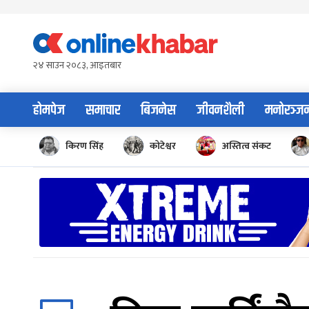
Skip
to
content
२४ साउन २०८३, आइतबार
होमपेज
समाचार
बिजनेस
जीवनशैली
मनोरञ्ज
किरण सिंह
कोटेश्वर
अस्तित्व संकट