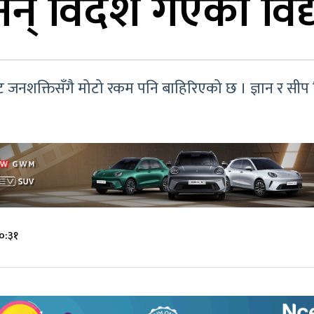
नन् विदेश गएका विद्य
जनशक्तिसँगै मोटो रकम पनि बाहिरिएको छ । ज्ञान र सीप लिन 
१०:३१