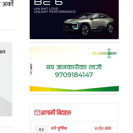
 अर्को
आगामी बिदाहरु
जनै पूर्णिमा
१९ दिन बाँकी
१२