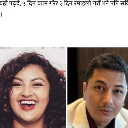
यहाँ पढ्दै, ५ दिन काम गरेर २ दिन रमाइलो गरौं भने पनि सक
 ।