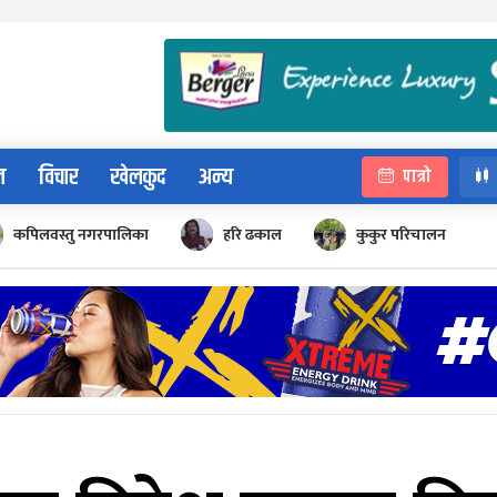
न
विचार
खेलकुद
अन्य
पात्रो
कपिलवस्तु नगरपालिका
हरि ढकाल
कुकुर परिचालन