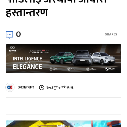
हस्तान्तरण
0
SHARES
अनलाइनखबर
२०८१ पुष ७ गते १९:१६