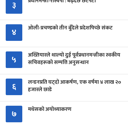
प्रधानमन्त्री-रास्वपा : बढ्दैछ छटपटी
३
ओली-प्रचण्डको तीन बुँदेले प्रदेशपिच्छे संकट
४
अख्तियारले थाल्यो दुई पूर्वप्रधानमन्त्रीका स्वकीय
५
सचिवहरूको सम्पत्ति अनुसन्धान
लन्डनप्रति घट्दो आकर्षण, एक वर्षमा ४ लाख २०
६
हजारले छाडे
मधेसको अयोध्याकरण
७