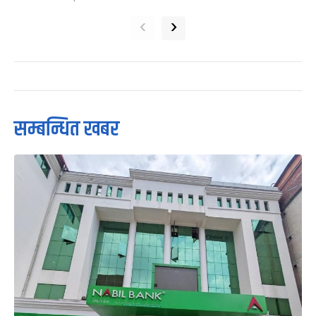
‹
›
सम्बन्धित खबर