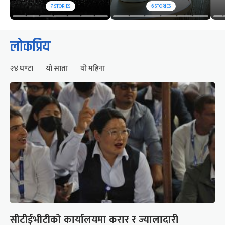
7
STORIES
6
STORIES
लोकप्रिय
२४ घण्टा
यो साता
यो महिना
सीटीईभीटीको कार्यालयमा करार र ज्यालादारी