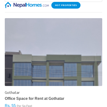
HOT PROPERTIES
Gothatar
S
Office Space for Rent at Gothatar
H
Rs. 55
R
Per Sq.Feet