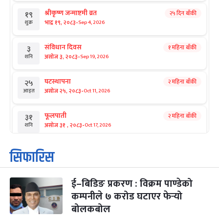
श्रीकृष्ण जन्माष्टमी व्रत
२५ दिन बाँकी
१९
-
भाद्र १९, २०८३
Sep 4, 2026
शुक्र
संविधान दिवस
१ महिना बाँकी
३
-
असोज ३, २०८३
Sep 19, 2026
शनि
घटस्थापना
२ महिना बाँकी
२५
-
असोज २५, २०८३
Oct 11, 2026
आइत
फूलपाती
२ महिना बाँकी
३१
-
असोज ३१ , २०८३
Oct 17, 2026
शनि
कार्तिक सङ्क्रान्ति
२ महिना बाँकी
१
सिफारिस
-
कार्तिक १, २०८३
Oct 18, 2026
आइत
ई–बिडिङ प्रकरण : विक्रम पाण्डेको
महानवमी
२ महिना बाँकी
३
-
कम्पनीले ७ करोड घटाएर फेर्‍यो
कार्तिक ३, २०८३
Oct 20, 2026
मंगल
बोलकबोल
विजयादशमी
२ महिना बाँकी