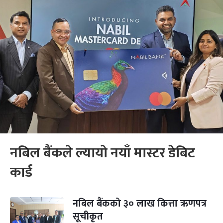
नबिल बैंकले ल्यायो नयाँ मास्टर डेबिट
कार्ड
नबिल बैंकको ३० लाख कित्ता ऋणपत्र
सूचीकृत