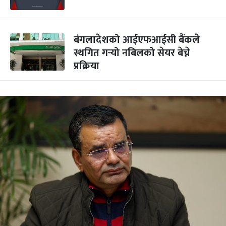
बंगलादेशको आईएफआईसी बैंकले
स्थगित गर्‍यो नबिलको सेयर बेच्ने
प्रक्रिया