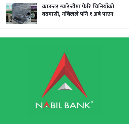
काउन्टर ग्यारेन्टीमा फेरि चिनियाँको
बदमासी, नबिलले पनि १ अर्ब पाएन