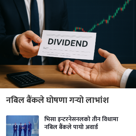
नबिल बैंकले घोषणा गर्‍यो लाभांश
भिसा इन्टरनेसनलको तीन विधामा
नबिल बैंकले पायो अवार्ड