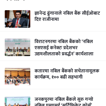
ज्ञानेन्द्र ढुंगानाले नबिल बैंक सीईओबाट
दिए राजीनामा
विराटनगरमा नबिल बैंकको ‘नबिल
एसएसई कनेक्टः प्रदेशभर
उद्यमशीलताको प्रवर्द्धन’ कार्यशाला
कतारमा नबिल बैंकको सचेतानामूलक
कार्यक्रम, १०० बढी सहभागी
जनकपुरमा नबिल बैंकले सुरु गर्‍यो
नबिल एसएसई ‘सर्टिफिकेट कोर्स’