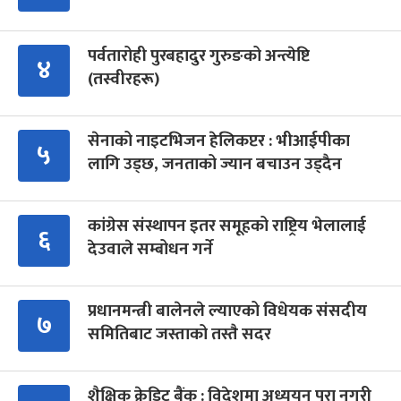
पर्वतारोही पुरबहादुर गुरुङको अन्त्येष्टि
४
(तस्वीरहरू)
सेनाको नाइटभिजन हेलिकप्टर : भीआईपीका
५
लागि उड्छ, जनताको ज्यान बचाउन उड्दैन
कांग्रेस संस्थापन इतर समूहको राष्ट्रिय भेलालाई
६
देउवाले सम्बोधन गर्ने
प्रधानमन्त्री बालेनले ल्याएको विधेयक संसदीय
७
समितिबाट जस्ताको तस्तै सदर
शैक्षिक क्रेडिट बैंक : विदेशमा अध्ययन पूरा नगरी