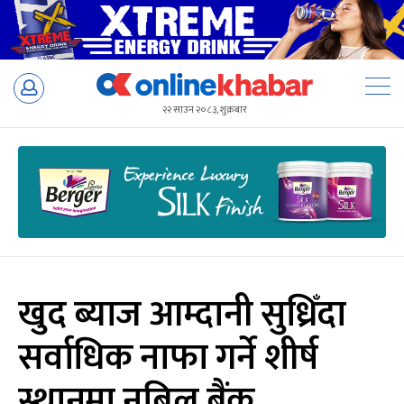
Skip
to
२२ साउन २०८३, शुक्रबार
content
खुद ब्याज आम्दानी सुध्रिँदा
सर्वाधिक नाफा गर्ने शीर्ष
स्थानमा नबिल बैंक