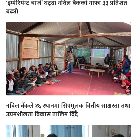
‘इम्पेरिमेन्ट चार्ज’ घट्दा नबिल बैंकको नाफा ३३ प्रतिशत
बढ्यो
नबिल बैंकले १६ स्थानमा सिपमूलक वित्तीय साक्षरता तथा
उद्यमशीलता विकास तालिम दिँदै