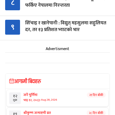
८
फर्किए नेपालमा निरन्तरता
सिँचाइ र खानेपानी : विद्युत् महसुलमा सहुलियत
९
दर, तर १३ प्रतिशत भ्याटको भार
Advertisment
आगामी बिदाहरु
जनै पूर्णिमा
२१ दिन बाँकी
१२
-
भाद्र १२, २०८३
Aug 28, 2026
शुक्र
श्रीकृष्ण जन्माष्टमी व्रत
२८ दिन बाँकी
१९