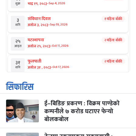
-
भाद्र १९, २०८३
Sep 4, 2026
शुक्र
संविधान दिवस
१ महिना बाँकी
३
-
असोज ३, २०८३
Sep 19, 2026
शनि
घटस्थापना
२ महिना बाँकी
२५
-
असोज २५, २०८३
Oct 11, 2026
आइत
फूलपाती
२ महिना बाँकी
३१
-
असोज ३१ , २०८३
Oct 17, 2026
शनि
कार्तिक सङ्क्रान्ति
२ महिना बाँकी
१
सिफारिस
-
कार्तिक १, २०८३
Oct 18, 2026
आइत
ई–बिडिङ प्रकरण : विक्रम पाण्डेको
महानवमी
२ महिना बाँकी
३
-
कम्पनीले ७ करोड घटाएर फेर्‍यो
कार्तिक ३, २०८३
Oct 20, 2026
मंगल
बोलकबोल
विजयादशमी
२ महिना बाँकी
४
-
कार्तिक ४, २०८३
Oct 21, 2026
बुध