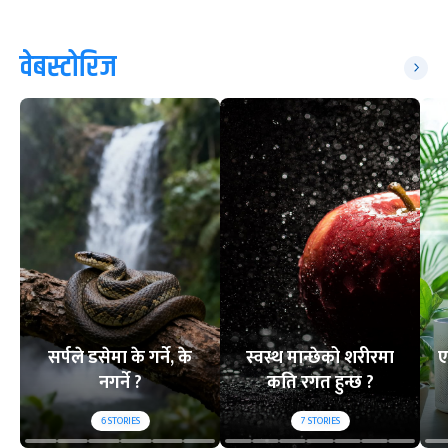
वेबस्टोरिज
सर्पले डसेमा के गर्ने, के
स्वस्थ मान्छेको शरीरमा
ए
नगर्ने ?
कति रगत हुन्छ ?
6
STORIES
7
STORIES