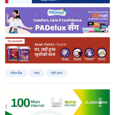
नबिल बैंक
नाफा
शीर्ष स्थान