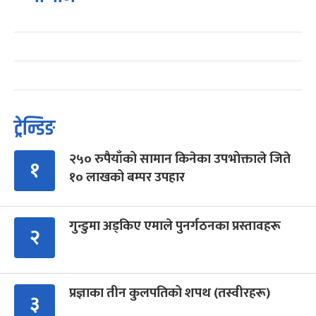
ट्रेन्डिङ
२५० रुपैयाँको सामान किनेका उपभोक्ताले जिते
१
१० लाखको बम्पर उपहार
गुन्डुमा अड्किए एमाले पुनर्गठनका प्रस्तावहरू
२
प्रज्ञाका तीन कुलपतिको शपथ (तस्वीरहरू)
३