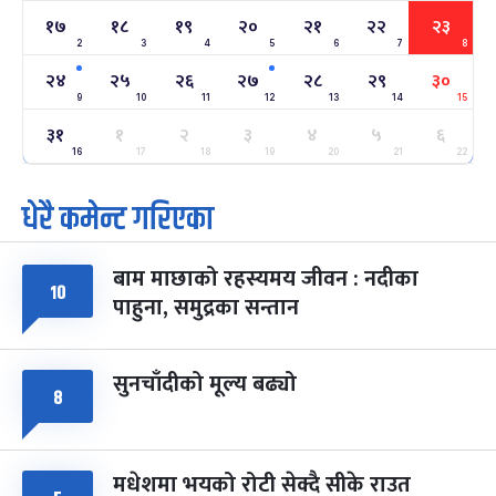
१७
१८
१९
२०
२१
२२
२३
2
3
4
5
6
7
8
अन्तराष्ट्रिय नारी दिवस
७ महिना बाँकी
२४
-
फाल्गुन २४, २०८३
Mar 8, 2027
सोम
२४
२५
२६
२७
२८
२९
३०
9
10
11
12
13
14
15
ग्याल्पो ल्होसार
७ महिना बाँकी
२५
३१
१
२
३
४
५
६
-
फाल्गुन २५, २०८३
Mar 9, 2027
मंगल
16
17
18
19
20
21
22
धेरै कमेन्ट गरिएका
पूर्णिमा व्रत
७ महिना बाँकी
७
-
चैत्र ७, २०८३
Mar 21, 2027
आइत
बाम माछाको रहस्यमय जीवन : नदीका
फागुपूर्णिमा
७ महिना बाँकी
८
१०
पाहुना, समुद्रका सन्तान
-
चैत्र ८, २०८३
Mar 22, 2027
सोम
सुनचाँदीको मूल्य बढ्यो
८
मधेशमा भयको रोटी सेक्दै सीके राउत