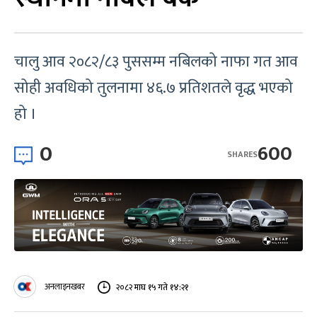
चालु आव २०८२/८३ पुससम्म नबिलको नाफा गत आव
सोही अवधिको तुलनामा ४६.७ प्रतिशतले वृद्ध भएको
हो ।
0
600
SHARES
अनलाइनखबर
२०८२ माघ १५ गते १४:२१