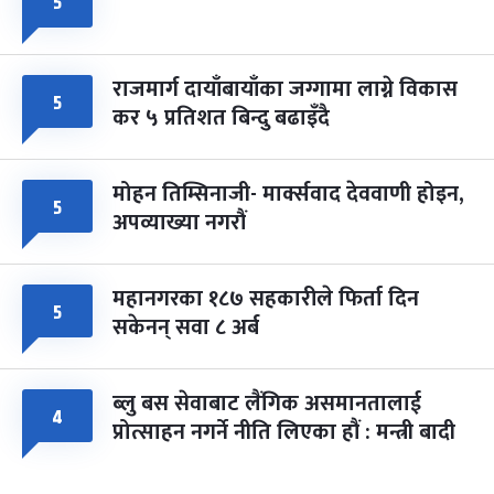
५
राजमार्ग दायाँबायाँका जग्गामा लाग्ने विकास
५
कर ५ प्रतिशत बिन्दु बढाइँदै
मोहन तिम्सिनाजी- मार्क्सवाद देववाणी होइन,
५
अपव्याख्या नगरौं
महानगरका १८७ सहकारीले फिर्ता दिन
५
सकेनन् सवा ८ अर्ब
ब्लु बस सेवाबाट लैंगिक असमानतालाई
४
प्रोत्साहन नगर्ने नीति लिएका हौं : मन्त्री बादी