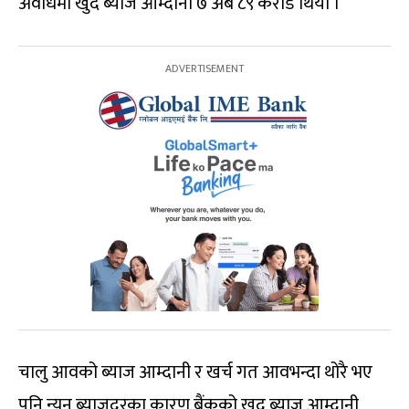
अवधिमा खुद ब्याज आम्दानी ७ अर्ब ८९ करोड थियो ।
चालु आवको ब्याज आम्दानी र खर्च गत आवभन्दा थोरै भए
पनि न्यून ब्याजदरका कारण बैंकको खुद ब्याज आम्दानी