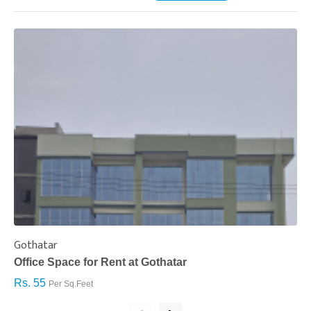
Gothatar
S
Office Space for Rent at Gothatar
H
Rs. 55
R
Per Sq.Feet