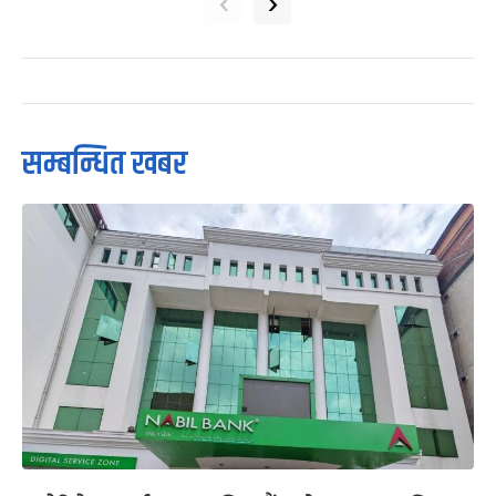
‹
›
सम्बन्धित खबर