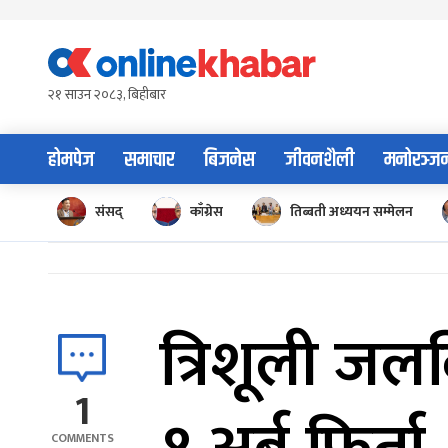
Skip
to
content
२१ साउन २०८३, बिहीबार
होमपेज
समाचार
बिजनेस
जीवनशैली
मनोरञ्ज
संसद्
काँग्रेस
तिब्बती अध्ययन सम्मेलन
त्रिशूली जल
1
COMMENTS