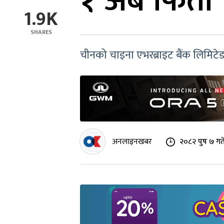
१ अर्ब फिर्ता
1.9K
SHARES
चीनको चाइना एभरब्राइट बैंक लिमिटे
अनलाइनखबर
२०८२ पुष ७ गत