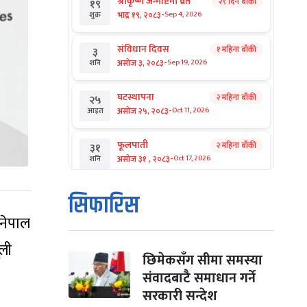
श्रीकृष्ण जन्माष्टमी व्रत
२९ दिन बाँकी
१९
-
भाद्र १९, २०८३
Sep 4, 2026
शुक्र
संविधान दिवस
१ महिना बाँकी
३
-
असोज ३, २०८३
Sep 19, 2026
शनि
घटस्थापना
२ महिना बाँकी
२५
-
असोज २५, २०८३
Oct 11, 2026
आइत
फूलपाती
२ महिना बाँकी
३१
-
असोज ३१ , २०८३
Oct 17, 2026
शनि
कार्तिक सङ्क्रान्ति
२ महिना बाँकी
१
सिफारिस
-
कार्तिक १, २०८३
Oct 18, 2026
आइत
 नेपाल
महानवमी
२ महिना बाँकी
३
ूली
-
कार्तिक ३, २०८३
Oct 20, 2026
मंगल
छिमेकसँग सीमा समस्या
संवादबाटै समाधान गर्ने
विजयादशमी
२ महिना बाँकी
४
सरकारी सन्देश
-
कार्तिक ४, २०८३
Oct 21, 2026
बुध