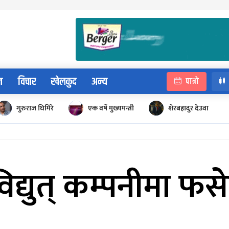
न
विचार
खेलकुद
अन्य
पात्रो
गुरुराज घिमिरे
एक वर्षे मुख्यमन्त्री
शेरबहादुर देउवा
विद्युत् कम्पनीमा फ