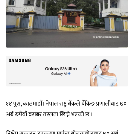
१४ पुस, काठमाडौं। नेपाल राष्ट्र बैंकले बैंकिङ प्रणालीबाट ७०
अर्ब रुपैयाँ बराबर तरलता खिच्ने भएको छ ।
निक्षेप संकलन उपकरण मार्फत बोलकबोलबाट ७० अर्ब