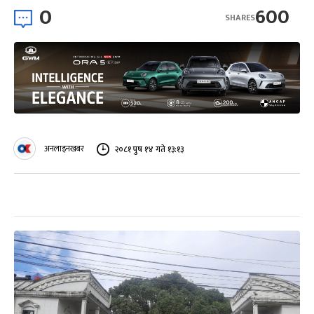
0
600
SHARES
अनलाइनखबर
२०८१ पुष १४ गते १३:१३