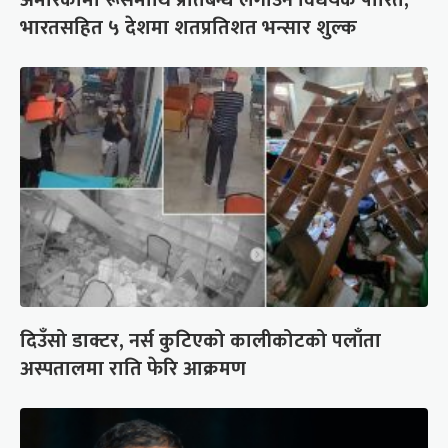
भारतसहित ५ देशमा शतप्रतिशत भन्सार शुल्क
दिउँसो डाक्टर, नर्स कुटिएको कालीकोटको पलाँता
अस्पतालमा राति फेरि आक्रमण