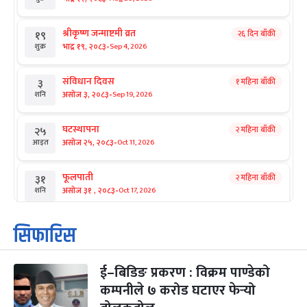
श्रीकृष्ण जन्माष्टमी व्रत
२६ दिन बाँकी
१९
-
भाद्र १९, २०८३
Sep 4, 2026
शुक्र
संविधान दिवस
१ महिना बाँकी
३
-
असोज ३, २०८३
Sep 19, 2026
शनि
घटस्थापना
२ महिना बाँकी
२५
-
असोज २५, २०८३
Oct 11, 2026
आइत
फूलपाती
२ महिना बाँकी
३१
-
असोज ३१ , २०८३
Oct 17, 2026
शनि
कार्तिक सङ्क्रान्ति
२ महिना बाँकी
१
सिफारिस
-
कार्तिक १, २०८३
Oct 18, 2026
आइत
ई–बिडिङ प्रकरण : विक्रम पाण्डेको
महानवमी
२ महिना बाँकी
३
-
कम्पनीले ७ करोड घटाएर फेर्‍यो
कार्तिक ३, २०८३
Oct 20, 2026
मंगल