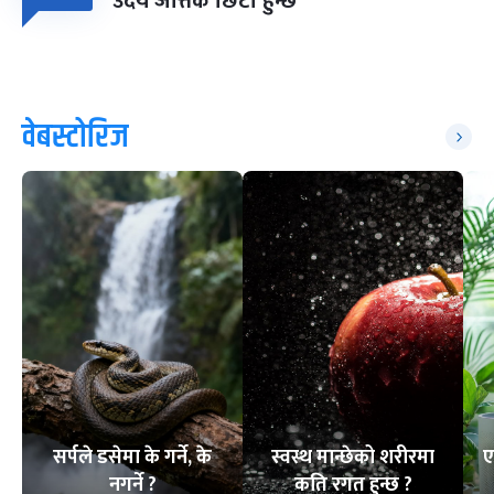
उदय जत्तिकै छिटो हुन्छ
वेबस्टोरिज
सर्पले डसेमा के गर्ने, के
स्वस्थ मान्छेको शरीरमा
ए
नगर्ने ?
कति रगत हुन्छ ?