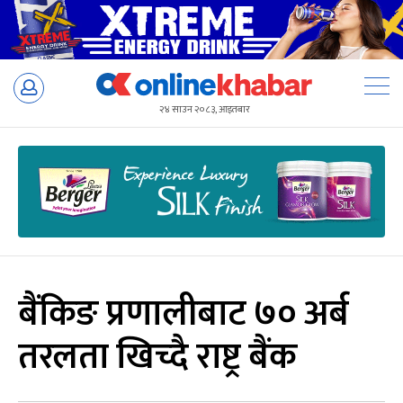
Skip
to
२४ साउन २०८३, आइतबार
content
बैंकिङ प्रणालीबाट ७० अर्ब
तरलता खिच्दै राष्ट्र बैंक