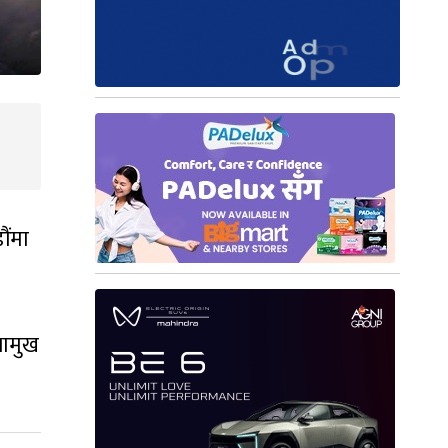
ौंमा
भामुख