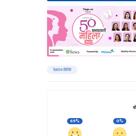
देवराज घिमिरे
य
69%
0%