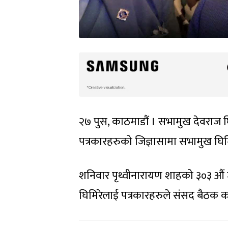
२७ पुस, काठमाडौं । सभामुख देवराज घ
पत्रकारहरुको जिज्ञासामा सभामुख घिमिर
शनिवार पृथ्वीनारायण शाहको ३०३ औ
घिमिरेलाई पत्रकारहरुले संसद बैठक कह