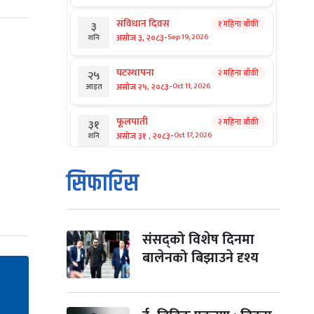
संविधान दिवस
१ महिना बाँकी
३
-
असोज ३, २०८३
Sep 19, 2026
शनि
घटस्थापना
२ महिना बाँकी
२५
-
असोज २५, २०८३
Oct 11, 2026
आइत
फूलपाती
२ महिना बाँकी
३१
-
असोज ३१ , २०८३
Oct 17, 2026
शनि
कार्तिक सङ्क्रान्ति
२ महिना बाँकी
१
सिफारिस
-
कार्तिक १, २०८३
Oct 18, 2026
आइत
महानवमी
२ महिना बाँकी
३
-
कार्तिक ३, २०८३
Oct 20, 2026
मंगल
संसद्को विशेष दिनमा
बालेनको बिझाउने दृश्य
विजयादशमी
२ महिना बाँकी
४
-
कार्तिक ४, २०८३
Oct 21, 2026
बुध