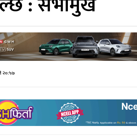
चल्छ : सभामुख
ते २०:५७