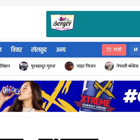
न
विचार
खेलकुद
अन्य
पात्रो
रतिष्ठान
पुरबहादुर गुरुङ
नाइट भिजन
नेपाली काँग्रेस