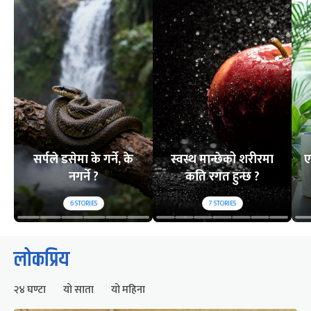
सर्पले डसेमा के गर्ने, के
स्वस्थ मान्छेको शरीरमा
ए
नगर्ने ?
कति रगत हुन्छ ?
6
STORIES
7
STORIES
लोकप्रिय
२४ घण्टा
यो साता
यो महिना