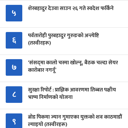
शेरबहादुर देउवा साउन २६ गते स्वदेश फर्किने
५
पर्वतारोही पुरबहादुर गुरुङको अन्त्येष्टि
६
(तस्वीरहरू)
‘संसद्‍मा कालो चस्मा खोल्नू, बैठक चल्दा सेयर
७
कारोबार नगर्नू’
सुरक्षा रिपोर्ट : प्राज्ञिक आवरणमा तिब्बत पक्षीय
८
भाष्य निर्माणको योजना
ब्रोड पिकमा ज्यान गुमाएका युक्तको शव काठमाडौं
९
ल्याइयो (तस्वीरहरू)