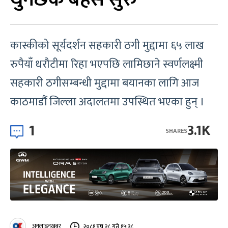
कास्कीको सूर्यदर्शन सहकारी ठगी मुद्दामा ६५ लाख
रुपैयाँ धरौटीमा रिहा भएपछि लामिछाने स्वर्णलक्ष्मी
सहकारी ठगीसम्बन्धी मुद्दामा बयानका लागि आज
काठमाडौं जिल्ला अदालतमा उपस्थित भएका हुन् ।
1
3.1K
SHARES
अनलाइनखबर
२०८१ पुष २८ गते १५:३८