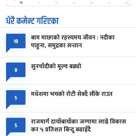
-
फाल्गुन २५, २०८३
Mar 9, 2027
मंगल
16
17
18
19
20
21
22
धेरै कमेन्ट गरिएका
पूर्णिमा व्रत
७ महिना बाँकी
७
-
चैत्र ७, २०८३
Mar 21, 2027
आइत
बाम माछाको रहस्यमय जीवन : नदीका
फागुपूर्णिमा
७ महिना बाँकी
८
१०
पाहुना, समुद्रका सन्तान
-
चैत्र ८, २०८३
Mar 22, 2027
सोम
सुनचाँदीको मूल्य बढ्यो
८
मधेशमा भयको रोटी सेक्दै सीके राउत
५
राजमार्ग दायाँबायाँका जग्गामा लाग्ने विकास
५
कर ५ प्रतिशत बिन्दु बढाइँदै