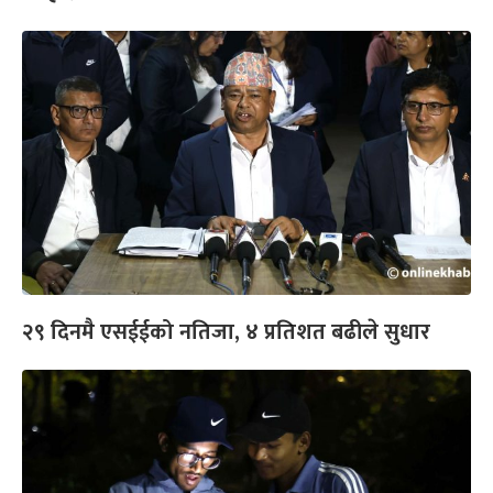
२९ दिनमै एसईईको नतिजा, ४ प्रतिशत बढीले सुधार