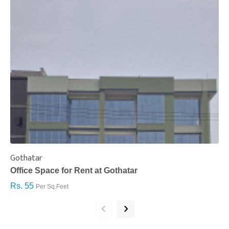
Gothatar
S
Office Space for Rent at Gothatar
H
Rs. 55
R
Per Sq.Feet
‹
›