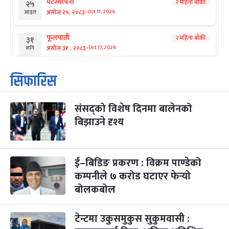
घटस्थापना
२ महिना बाँकी
२५
-
असोज २५, २०८३
Oct 11, 2026
आइत
फूलपाती
२ महिना बाँकी
३१
-
असोज ३१ , २०८३
Oct 17, 2026
शनि
कार्तिक सङ्क्रान्ति
२ महिना बाँकी
१
सिफारिस
-
कार्तिक १, २०८३
Oct 18, 2026
आइत
संसद्को विशेष दिनमा बालेनको
महानवमी
२ महिना बाँकी
३
-
बिझाउने दृश्य
कार्तिक ३, २०८३
Oct 20, 2026
मंगल
विजयादशमी
२ महिना बाँकी
४
-
कार्तिक ४, २०८३
Oct 21, 2026
बुध
ई–बिडिङ प्रकरण : विक्रम पाण्डेको
कम्पनीले ७ करोड घटाएर फेर्‍यो
पापा‌ङ्कुशा एकादशी व्रत
२ महिना बाँकी
५
बोलकबोल
-
कार्तिक ५, २०८३
Oct 22, 2026
बिहि
टेन्टमा उकुसमुकुस सुकुमवासी :
कुकुर तिहार
३ महिना बाँकी
२२
-
कार्तिक २२, २०८३
Nov 8, 2026
आइत