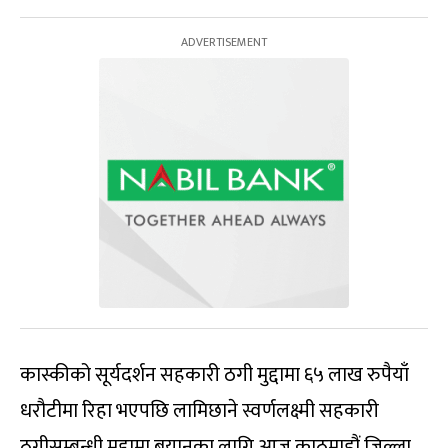
कास्कीको सूर्यदर्शन सहकारी ठगी मुद्दामा ६५ लाख रुपैयाँ
धरौटीमा रिहा भएपछि लामिछाने स्वर्णलक्ष्मी सहकारी
ठगीसम्बन्धी मुद्दामा बयानका लागि आज काठमाडौं जिल्ला