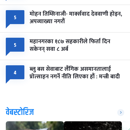
मोहन तिम्सिनाजी- मार्क्सवाद देववाणी होइन,
५
अपव्याख्या नगरौं
महानगरका १८७ सहकारीले फिर्ता दिन
५
सकेनन् सवा ८ अर्ब
ब्लु बस सेवाबाट लैंगिक असमानतालाई
४
प्रोत्साहन नगर्ने नीति लिएका हौं : मन्त्री बादी
वेबस्टोरिज