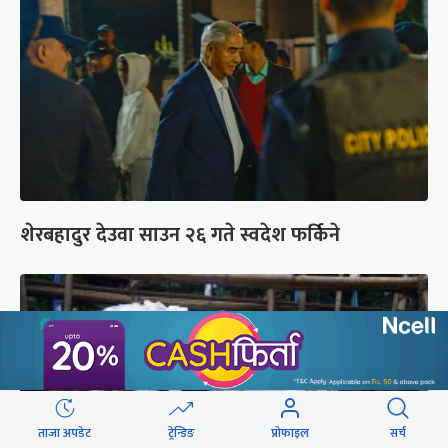
शेरबहादुर देउवा साउन २६ गते स्वदेश फर्किने
ताजा अपडेट
ट्रेन्डिङ
प्रोफाइल
सर्च