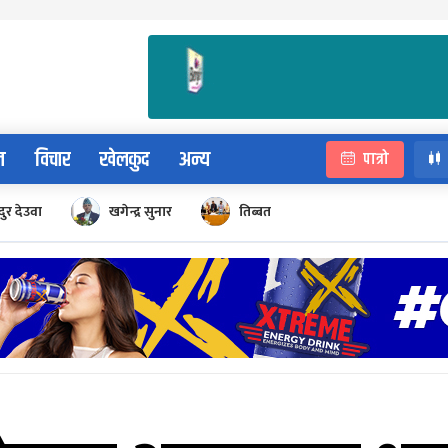
न
विचार
खेलकुद
अन्य
पात्रो
ुर देउवा
खगेन्द्र सुनार
तिब्बत