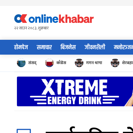
Skip
to
content
२२ साउन २०८३, शुक्रबार
होमपेज
समाचार
बिजनेस
जीवनशैली
मनोरञ्ज
संसद्
काँग्रेस
गगन थापा
शेरबहाद