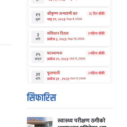
श्रीकृष्ण जन्माष्टमी व्रत
२८ दिन बाँकी
१९
-
भाद्र १९, २०८३
Sep 4, 2026
शुक्र
संविधान दिवस
१ महिना बाँकी
३
-
असोज ३, २०८३
Sep 19, 2026
शनि
घटस्थापना
२ महिना बाँकी
२५
-
असोज २५, २०८३
Oct 11, 2026
आइत
फूलपाती
२ महिना बाँकी
३१
-
असोज ३१ , २०८३
Oct 17, 2026
शनि
कार्तिक सङ्क्रान्ति
२ महिना बाँकी
१
सिफारिस
-
कार्तिक १, २०८३
Oct 18, 2026
आइत
महानवमी
२ महिना बाँकी
३
-
कार्तिक ३, २०८३
Oct 20, 2026
मंगल
स्वास्थ्य परीक्षण ठगीको