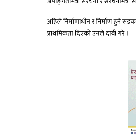
अपाङ्‍गतामैत्री संरचना र संरचनामैत
अहिले निर्माणाधीन र निर्माण हुने सड
प्राथमिकता दिएको उनले दाबी गरे ।