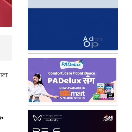
‍गता
िक