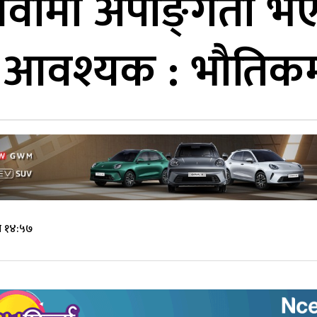
ेवामा अपाङ्‍गता भए
 आवश्यक : भौतिकमन्
े १४:५७