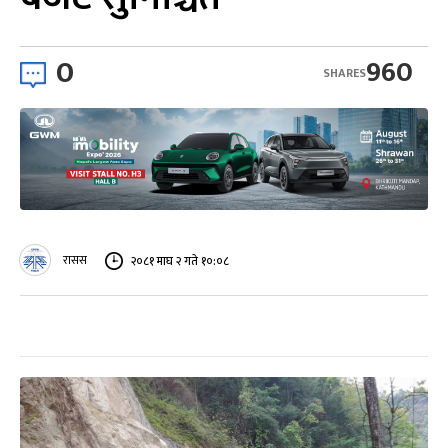
0
960
SHARES
रासस
२०८१ माघ २ गते १०:०८