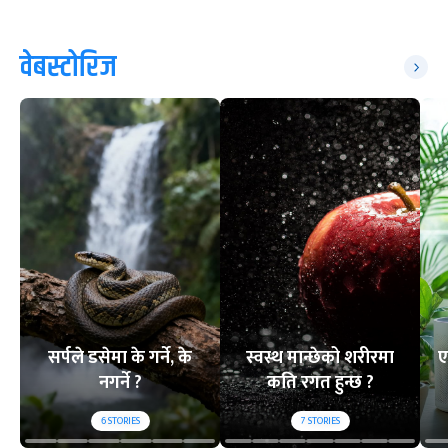
वेबस्टोरिज
सर्पले डसेमा के गर्ने, के
स्वस्थ मान्छेको शरीरमा
ए
नगर्ने ?
कति रगत हुन्छ ?
6
STORIES
7
STORIES