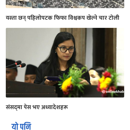
यस्ता छन् पहिलोपटक फिफा विश्वकप खेल्ने चार टोली
संसद्‌मा पेस भए अध्यादेशहरू
यो पनि