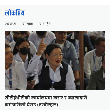
लोकप्रिय
२४ घण्टा
यो साता
यो महिना
सीटीईभीटीको कार्यालयमा करार र ज्यालादारी
कर्मचारीको घेराउ (तस्वीरहरू)