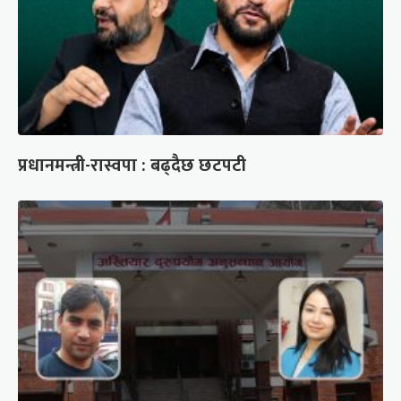
प्रधानमन्त्री-रास्वपा : बढ्दैछ छटपटी