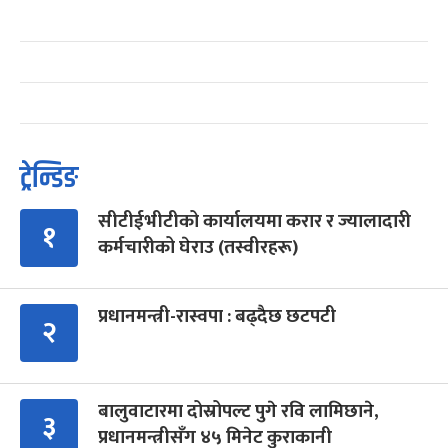
ट्रेन्डिङ
सीटीईभीटीको कार्यालयमा करार र ज्यालादारी
१
कर्मचारीको घेराउ (तस्वीरहरू)
प्रधानमन्त्री-रास्वपा : बढ्दैछ छटपटी
२
बालुवाटारमा दोस्रोपल्ट पुगे रवि लामिछाने,
३
प्रधानमन्त्रीसँग ४५ मिनेट कुराकानी