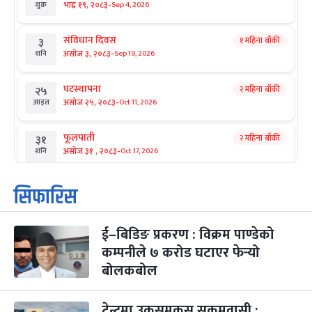
-
भाद्र १९, २०८३
Sep 4, 2026
शुक्र
संविधान दिवस
१ महिना बाँकी
३
-
असोज ३, २०८३
Sep 19, 2026
शनि
घटस्थापना
२ महिना बाँकी
२५
-
असोज २५, २०८३
Oct 11, 2026
आइत
फूलपाती
२ महिना बाँकी
३१
-
असोज ३१ , २०८३
Oct 17, 2026
शनि
कार्तिक सङ्क्रान्ति
२ महिना बाँकी
१
सिफारिस
-
कार्तिक १, २०८३
Oct 18, 2026
आइत
ई–बिडिङ प्रकरण : विक्रम पाण्डेको
महानवमी
२ महिना बाँकी
३
-
कम्पनीले ७ करोड घटाएर फेर्‍यो
कार्तिक ३, २०८३
Oct 20, 2026
मंगल
बोलकबोल
विजयादशमी
२ महिना बाँकी
४
-
कार्तिक ४, २०८३
Oct 21, 2026
बुध
टेन्टमा उकुसमुकुस सुकुमवासी :