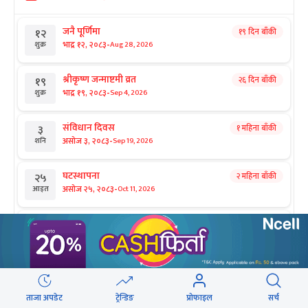
जनै पूर्णिमा
१९ दिन बाँकी
१२
-
भाद्र १२, २०८३
Aug 28, 2026
शुक्र
श्रीकृष्ण जन्माष्टमी व्रत
२६ दिन बाँकी
१९
-
भाद्र १९, २०८३
Sep 4, 2026
शुक्र
संविधान दिवस
१ महिना बाँकी
३
-
असोज ३, २०८३
Sep 19, 2026
शनि
घटस्थापना
२ महिना बाँकी
२५
-
असोज २५, २०८३
Oct 11, 2026
आइत
फूलपाती
२ महिना बाँकी
३१
-
असोज ३१ , २०८३
Oct 17, 2026
शनि
कार्तिक सङ्क्रान्ति
२ महिना बाँकी
१
सिफारिस
-
कार्तिक १, २०८३
Oct 18, 2026
आइत
ताजा अपडेट
ट्रेन्डिङ
प्रोफाइल
सर्च