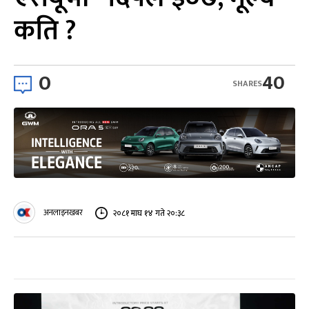
कति ?
0
40
SHARES
अनलाइनखबर
२०८१ माघ १४ गते २०:३८