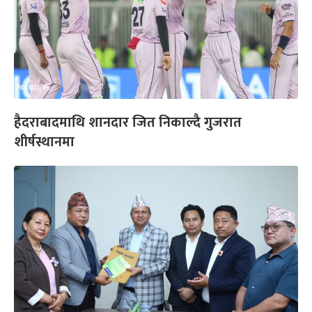
हैदराबादमाथि शानदार जित निकाल्दै गुजरात
शीर्षस्थानमा