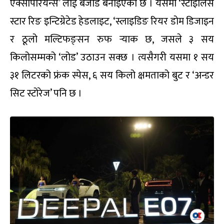
एक्सपिरियन्स’ लाई बेजोड बनाइएको छ । यसमा ‘स्टाइलिस
स्टार रिङ इन्टिग्रेटेड हेडलाइट, ‘स्लाइडिङ रियर डोम डिजाइन
र ठूलो मल्टिफङ्सन रुफ र्‍याक छ, जसले ३ सय
किलोसम्मको ‘लोड’ उठाउन सक्छ । त्यसैगरी यसमा १ सय
३१ लिटरको फ्रंक स्पेस, ६ सय किलो क्षमताको बुट र ‘अन्डर
सिट स्टोरेज’ पनि छ ।