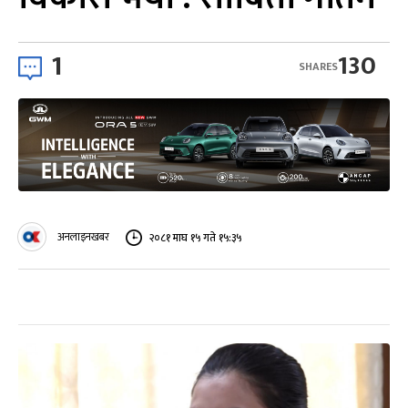
1
130
SHARES
अनलाइनखबर
२०८१ माघ १५ गते १५:३५