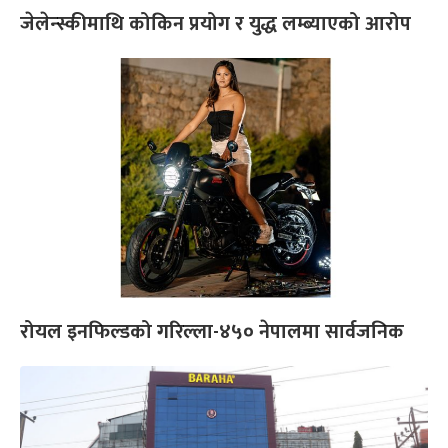
जेलेन्स्कीमाथि कोकिन प्रयोग र युद्ध लम्ब्याएको आरोप
रोयल इनफिल्डको गरिल्ला-४५० नेपालमा सार्वजनिक