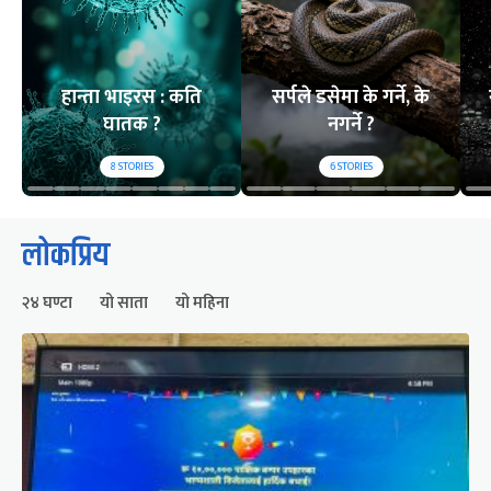
हान्ता भाइरस : कति
सर्पले डसेमा के गर्ने, के
घातक ?
नगर्ने ?
8
STORIES
6
STORIES
लोकप्रिय
२४ घण्टा
यो साता
यो महिना