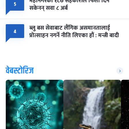
महानगरका १८७ सहकारीले फिर्ता दिन
५
सकेनन् सवा ८ अर्ब
ब्लु बस सेवाबाट लैंगिक असमानतालाई
४
प्रोत्साहन नगर्ने नीति लिएका हौं : मन्त्री बादी
वेबस्टोरिज