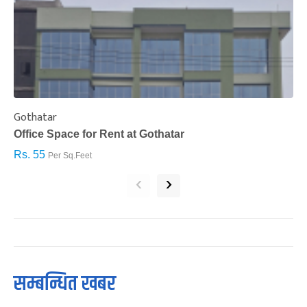
Gothatar
S
Office Space for Rent at Gothatar
H
Rs. 55
R
Per Sq.Feet
‹
›
सम्बन्धित खबर