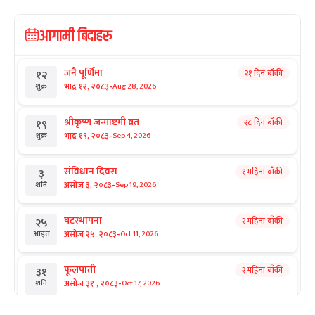
आगामी बिदाहरु
जनै पूर्णिमा
२१ दिन बाँकी
१२
-
भाद्र १२, २०८३
Aug 28, 2026
शुक्र
श्रीकृष्ण जन्माष्टमी व्रत
२८ दिन बाँकी
१९
-
भाद्र १९, २०८३
Sep 4, 2026
शुक्र
संविधान दिवस
१ महिना बाँकी
३
-
असोज ३, २०८३
Sep 19, 2026
शनि
घटस्थापना
२ महिना बाँकी
२५
-
असोज २५, २०८३
Oct 11, 2026
आइत
फूलपाती
२ महिना बाँकी
३१
-
असोज ३१ , २०८३
Oct 17, 2026
शनि