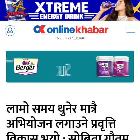
Skip
to
२२ साउन २०८३, शुक्रबार
content
लामो समय थुनेर मात्रै
अभियोजन लगाउने प्रवृत्ति
विकास भयो : सोबिता गौतम