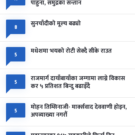
पाहुना, समुद्रका सन्तान
-
चैत्र ८, २०८३
Mar 22, 2027
सोम
सुनचाँदीको मूल्य बढ्यो
८
मधेशमा भयको रोटी सेक्दै सीके राउत
५
राजमार्ग दायाँबायाँका जग्गामा लाग्ने विकास
५
कर ५ प्रतिशत बिन्दु बढाइँदै
मोहन तिम्सिनाजी- मार्क्सवाद देववाणी होइन,
५
अपव्याख्या नगरौं