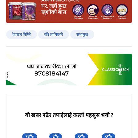
देवराज घिमिरे
रवि लामिछाने
सभामुख
यो खबर पढेर तपाईलाई कस्तो महसुस भयो ?
73%
2%
0%
0%