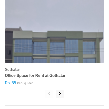
Gothatar
S
Office Space for Rent at Gothatar
H
Rs. 55
R
Per Sq.Feet
‹
›