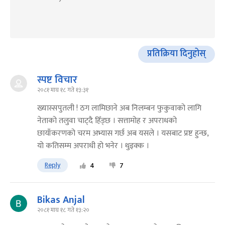
प्रतिक्रिया दिनुहोस्
स्पष्ट विचार
२०८१ माघ १८ गते १३:३१
ख्यास्सपुतली ! ठग लामिछाने अब निलम्बन फुकुवाको लागि
नेताको तलुवा चाट्दै हिँड्छ । सत्तामोह र अपराधको
छायाँकरणको चरम अभ्यास गर्छ अब यसले । यसबाट प्रष्ट हुन्छ,
यो कतिसम्म अपराधी हो भनेर । थुइक्क ।
Reply
4
7
Bikas Anjal
२०८१ माघ १८ गते १३:२०