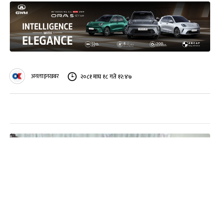
अनलाइनखबर
२०८१ माघ १८ गते १२:४७