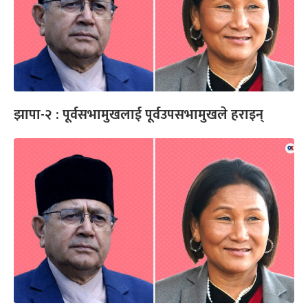
झापा-२ : पूर्वसभामुखलाई पूर्वउपसभामुखले हराइन्