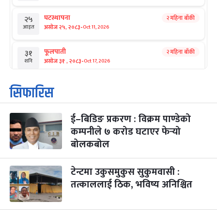
घटस्थापना
२ महिना बाँकी
२५
-
असोज २५, २०८३
Oct 11, 2026
आइत
फूलपाती
२ महिना बाँकी
३१
-
असोज ३१ , २०८३
Oct 17, 2026
शनि
कार्तिक सङ्क्रान्ति
२ महिना बाँकी
१
सिफारिस
-
कार्तिक १, २०८३
Oct 18, 2026
आइत
ई–बिडिङ प्रकरण : विक्रम पाण्डेको
महानवमी
२ महिना बाँकी
३
-
कम्पनीले ७ करोड घटाएर फेर्‍यो
कार्तिक ३, २०८३
Oct 20, 2026
मंगल
बोलकबोल
विजयादशमी
२ महिना बाँकी
४
-
कार्तिक ४, २०८३
Oct 21, 2026
बुध
टेन्टमा उकुसमुकुस सुकुमवासी :
तत्काललाई ठिक, भविष्य अनिश्चित
पापा‌ङ्कुशा एकादशी व्रत
२ महिना बाँकी
५
-
कार्तिक ५, २०८३
Oct 22, 2026
बिहि