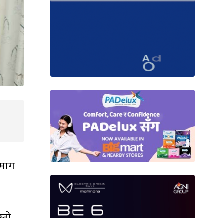
 माग
स्तो