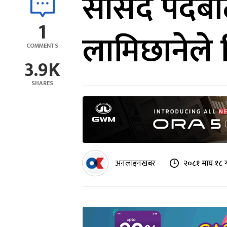
सांसद पदबाट
1
लामिछानेले
COMMENTS
3.9K
SHARES
अनलाइनखबर
२०८१ माघ १८ 