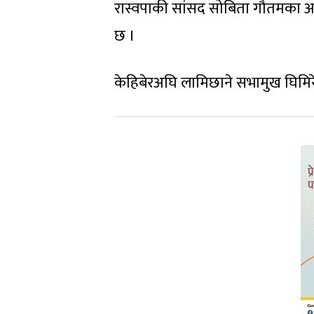
रास्वपाकी सांसद सोबिता गौतमका अ
छ ।
केहिबेरअघि लामिछाने सभामुख घिमिर