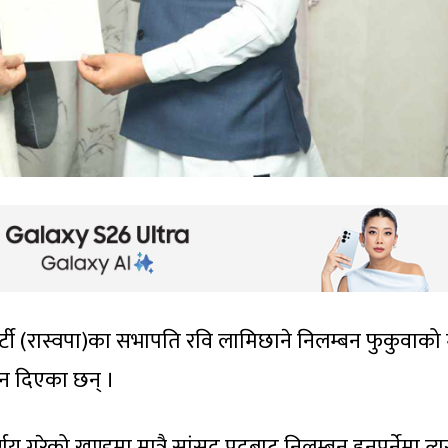
्र पार्टी (रास्वपा)का सभापति रवि लामिछाने निलम्बन फुकुवाको
दन दिएका छन् ।
णय गरेको खण्डमा मात्रै सांसद पदबाट निलम्बन हुनुपर्नेमा त्य