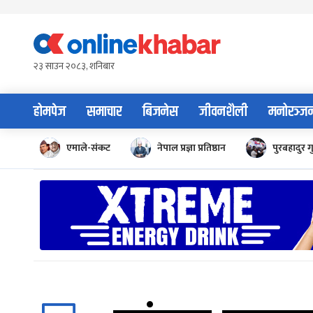
Skip
to
content
२३ साउन २०८३, शनिबार
होमपेज
समाचार
बिजनेस
जीवनशैली
मनोरञ्ज
एमाले-संकट
नेपाल प्रज्ञा प्रतिष्ठान
पुरबहादुर ग