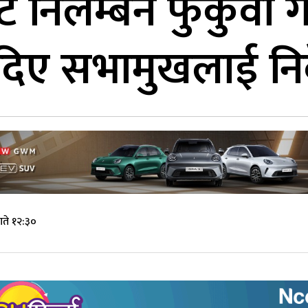
 निलम्बन फुकुवा गर
 दिए सभामुखलाई नि
गते १२:३०