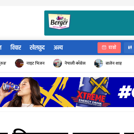
न
विचार
खेलकुद
अन्य
पात्रो
ुरुङ
नाइट भिजन
नेपाली काँग्रेस
बालेन शाह