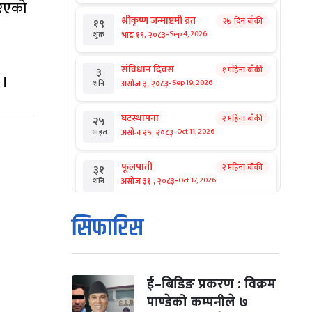
रिएको
श्रीकृष्ण जन्माष्टमी व्रत
२७ दिन बाँकी
१९
-
भाद्र १९, २०८३
Sep 4, 2026
शुक्र
संविधान दिवस
१ महिना बाँकी
३
 ।
-
असोज ३, २०८३
Sep 19, 2026
शनि
घटस्थापना
२ महिना बाँकी
२५
-
असोज २५, २०८३
Oct 11, 2026
आइत
फूलपाती
२ महिना बाँकी
३१
-
असोज ३१ , २०८३
Oct 17, 2026
शनि
कार्तिक सङ्क्रान्ति
२ महिना बाँकी
१
सिफारिस
-
कार्तिक १, २०८३
Oct 18, 2026
आइत
महानवमी
२ महिना बाँकी
३
-
कार्तिक ३, २०८३
Oct 20, 2026
मंगल
ई–बिडिङ प्रकरण : विक्रम
पाण्डेको कम्पनीले ७