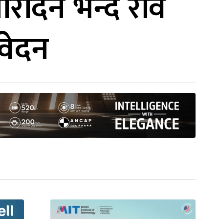
िदिन भन्दै रवि
वेदन