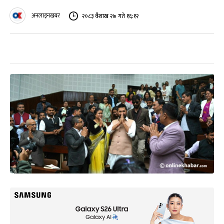
अनलाइनखबर
२०८३ वैशाख २७ गते १६:१२