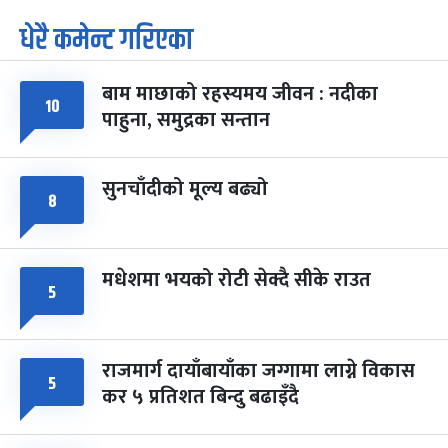
धेरै कमेन्ट गरिएका
पूर्णिमा व्रत
७ महिना बाँकी
७
-
चैत्र ७, २०८३
Mar 21, 2027
आइत
बाम माछाको रहस्यमय जीवन : नदीका
फागुपूर्णिमा
७ महिना बाँकी
८
१०
पाहुना, समुद्रका सन्तान
-
चैत्र ८, २०८३
Mar 22, 2027
सोम
सुनचाँदीको मूल्य बढ्यो
८
मधेशमा भयको रोटी सेक्दै सीके राउत
५
राजमार्ग दायाँबायाँका जग्गामा लाग्ने विकास
५
कर ५ प्रतिशत बिन्दु बढाइँदै