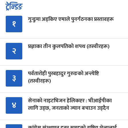
ट्रेन्डिङ
गुन्डुमा अड्किए एमाले पुनर्गठनका प्रस्तावहरू
१
प्रज्ञाका तीन कुलपतिको शपथ (तस्वीरहरू)
२
पर्वतारोही पुरबहादुर गुरुङको अन्त्येष्टि
३
(तस्वीरहरू)
सेनाको नाइटभिजन हेलिकप्टर : भीआईपीका
४
लागि उड्छ, जनताको ज्यान बचाउन उड्दैन
कांग्रेस संस्थापन इतर समूहको राष्ट्रिय भेलालाई