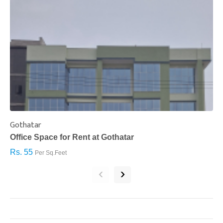
Gothatar
S
Office Space for Rent at Gothatar
H
Rs. 55
R
Per Sq.Feet
‹
›