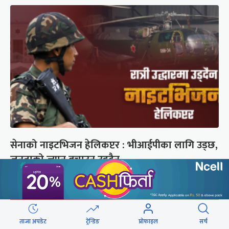
सेनाको नाइटभिजन हेलिकप्टर : भीआईपीका लागि उड्छ,
जनताको ज्यान बचाउन उड्दैन
ताजा अपडेट
ट्रेन्डिङ
प्रोफाइल
सर्च