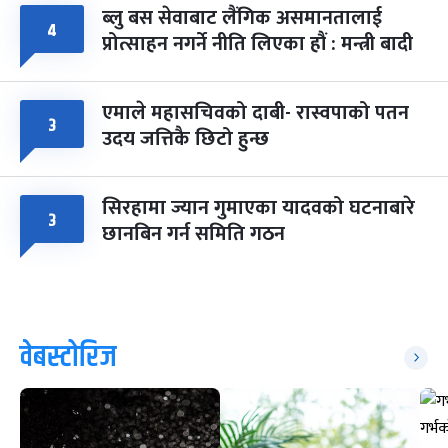
ब्लु बस सेवाबाट लैंगिक असमानतालाई
४
प्रोत्साहन नगर्ने नीति लिएका हौं : मन्त्री बादी
एमाले महासचिवको दाबी- रास्वपाको पतन
३
उदय जत्तिकै छिटो हुन्छ
सिरहामा ज्यान गुमाएका यादवको घटनाबारे
३
छानबिन गर्न समिति गठन
वेबस्टोरिज