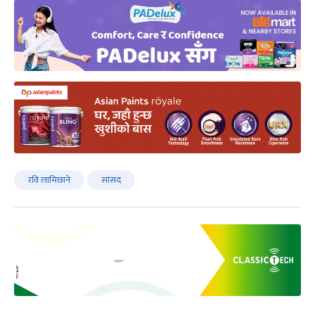
रवि लामिछाने
सांसद