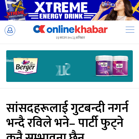
Skip
to
२३ साउन २०८३, शनिबार
content
सांसदहरूलाई गुटबन्दी नगर्न
भन्दै रविले भने– पार्टी फुट्ने
कुनै सम्भावना छैन