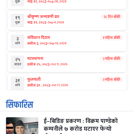
-
भाद्र १२, २०८३
Aug 28, 2026
शुक्र
श्रीकृष्ण जन्माष्टमी व्रत
२८ दिन बाँकी
१९
-
भाद्र १९, २०८३
Sep 4, 2026
शुक्र
संविधान दिवस
१ महिना बाँकी
३
-
असोज ३, २०८३
Sep 19, 2026
शनि
घटस्थापना
२ महिना बाँकी
२५
-
असोज २५, २०८३
Oct 11, 2026
आइत
फूलपाती
२ महिना बाँकी
३१
-
असोज ३१ , २०८३
Oct 17, 2026
शनि
कार्तिक सङ्क्रान्ति
२ महिना बाँकी
१
सिफारिस
-
कार्तिक १, २०८३
Oct 18, 2026
आइत
ई–बिडिङ प्रकरण : विक्रम पाण्डेको
महानवमी
२ महिना बाँकी
३
-
कम्पनीले ७ करोड घटाएर फेर्‍यो
कार्तिक ३, २०८३
Oct 20, 2026
मंगल