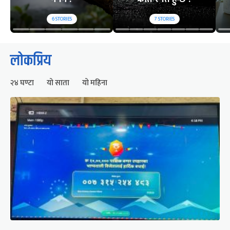
6
STORIES
7
STORIES
लोकप्रिय
२४ घण्टा
यो साता
यो महिना