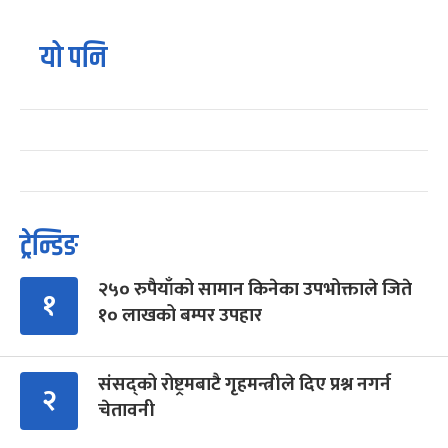
यो पनि
ट्रेन्डिङ
२५० रुपैयाँको सामान किनेका उपभोक्ताले जिते
१
१० लाखको बम्पर उपहार
संसद्को रोष्ट्रमबाटै गृहमन्त्रीले दिए प्रश्न नगर्न
२
चेतावनी