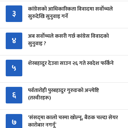
कांग्रेसको आधिकारिकता विवादमा सर्वोच्चले
३
सुरुदेखि सुनुवाइ गर्ने
अब सर्वोच्चले कसरी गर्छ कांग्रेस विवादको
४
सुनुवाइ ?
शेरबहादुर देउवा साउन २६ गते स्वदेश फर्किने
५
पर्वतारोही पुरबहादुर गुरुङको अन्त्येष्टि
६
(तस्वीरहरू)
‘संसद्‍मा कालो चस्मा खोल्नू, बैठक चल्दा सेयर
७
कारोबार नगर्नू’