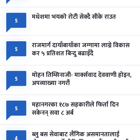
मधेशमा भयको रोटी सेक्दै सीके राउत
५
राजमार्ग दायाँबायाँका जग्गामा लाग्ने विकास
५
कर ५ प्रतिशत बिन्दु बढाइँदै
मोहन तिम्सिनाजी- मार्क्सवाद देववाणी होइन,
५
अपव्याख्या नगरौं
महानगरका १८७ सहकारीले फिर्ता दिन
५
सकेनन् सवा ८ अर्ब
ब्लु बस सेवाबाट लैंगिक असमानतालाई
४