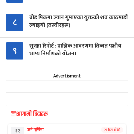
ब्रोड पिकमा ज्यान गुमाएका युक्तको शव काठमाडौं
८
ल्याइयो (तस्वीरहरू)
सुरक्षा रिपोर्ट : प्राज्ञिक आवरणमा तिब्बत पक्षीय
९
भाष्य निर्माणको योजना
Advertisment
आगामी बिदाहरु
जनै पूर्णिमा
२१ दिन बाँकी
१२