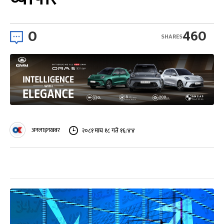
0
460
SHARES
अनलाइनखबर
२०८१ माघ १८ गते १६:४४