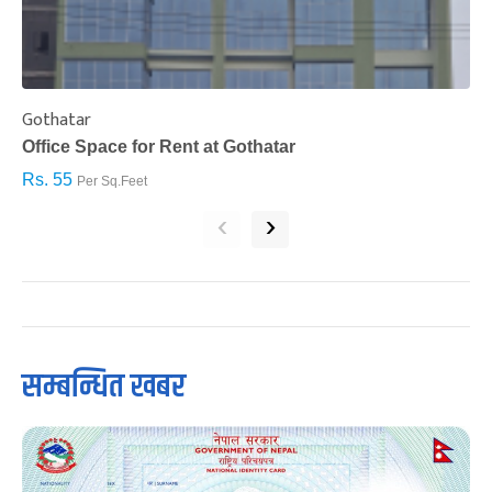
Gothatar
S
Office Space for Rent at Gothatar
H
Rs. 55
R
Per Sq.Feet
‹
›
सम्बन्धित खबर