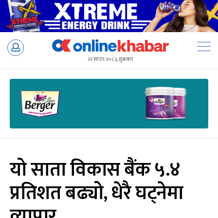
Skip
to
२२ साउन २०८३, शुक्रबार
content
यो साता विकास बैंक ५.४
प्रतिशत बढ्यो, धेरै घट्नेमा
व्यापार