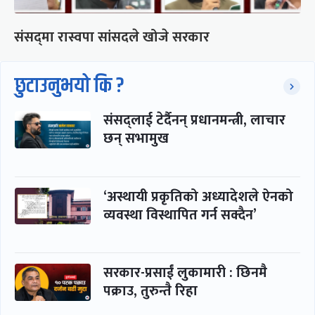
संसद्‍मा रास्वपा सांसदले खोजे सरकार
छुटाउनुभयो कि ?
संसद्लाई टेर्दैनन् प्रधानमन्त्री, लाचार
छन् सभामुख
‘अस्थायी प्रकृतिको अध्यादेशले ऐनको
व्यवस्था विस्थापित गर्न सक्दैन’
सरकार-प्रसाईं लुकामारी : छिनमै
पक्राउ, तुरुन्तै रिहा