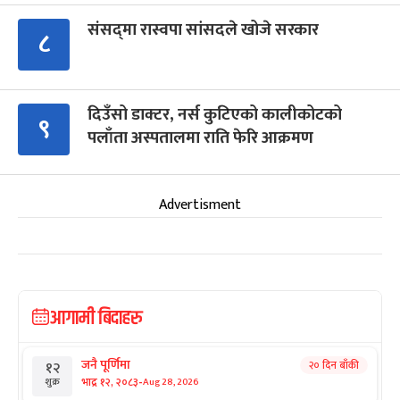
संसद्‍मा रास्वपा सांसदले खोजे सरकार
८
दिउँसो डाक्टर, नर्स कुटिएको कालीकोटको
९
पलाँता अस्पतालमा राति फेरि आक्रमण
Advertisment
आगामी बिदाहरु
जनै पूर्णिमा
२० दिन बाँकी
१२
-
भाद्र १२, २०८३
Aug 28, 2026
शुक्र