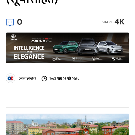
0
4K
SHARES
अनलाइनखबर
२०८१ माघ २१ गते २२:१०