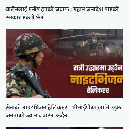
बालेनलाई मनीष झाको जवाफ : महान जनादेश पाएको
सरकार एक्लो छैन
सेनाको नाइटभिजन हेलिकप्टर : भीआईपीका लागि उड्छ,
जनताको ज्यान बचाउन उड्दैन