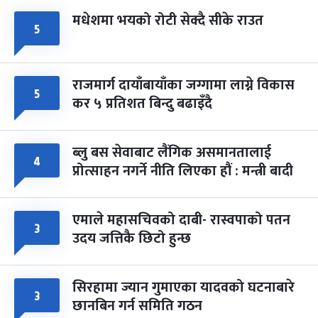
मधेशमा भयको रोटी सेक्दै सीके राउत
५
राजमार्ग दायाँबायाँका जग्गामा लाग्ने विकास
५
कर ५ प्रतिशत बिन्दु बढाइँदै
ब्लु बस सेवाबाट लैंगिक असमानतालाई
४
प्रोत्साहन नगर्ने नीति लिएका हौं : मन्त्री बादी
एमाले महासचिवको दाबी- रास्वपाको पतन
३
उदय जत्तिकै छिटो हुन्छ
सिरहामा ज्यान गुमाएका यादवको घटनाबारे
३
छानबिन गर्न समिति गठन