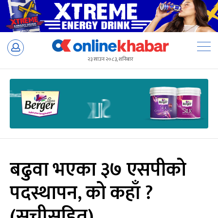
Skip
to
२३ साउन २०८३, शनिबार
content
बढुवा भएका ३७ एसपीको
पदस्थापन, को कहाँ ?
(सूचीसहित)