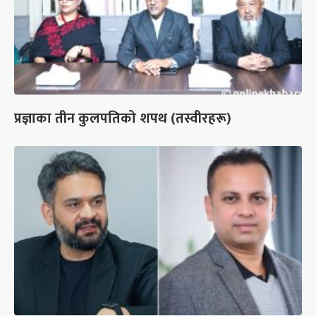
प्रज्ञाका तीन कुलपतिको शपथ (तस्वीरहरू)