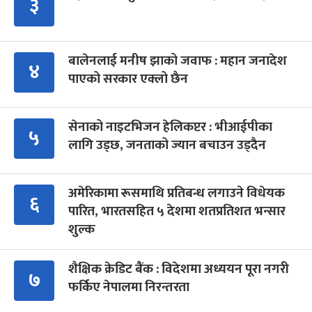
३
बालेनलाई मनीष झाको जवाफ : महान जनादेश
४
पाएको सरकार एक्लो छैन
सेनाको नाइटभिजन हेलिकप्टर : भीआईपीका
५
लागि उड्छ, जनताको ज्यान बचाउन उड्दैन
अमेरिकामा रूसमाथि प्रतिबन्ध लगाउने विधेयक
६
पारित, भारतसहित ५ देशमा शतप्रतिशत भन्सार
शुल्क
शैक्षिक क्रेडिट बैंक : विदेशमा अध्ययन पूरा नगरी
७
फर्किए नेपालमा निरन्तरता