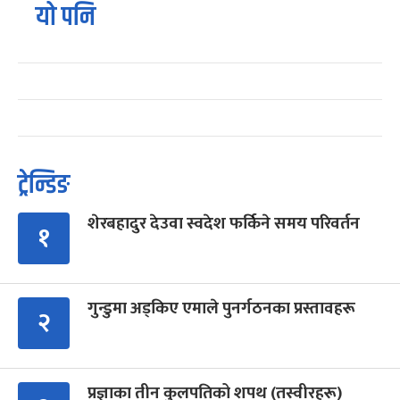
यो पनि
ट्रेन्डिङ
शेरबहादुर देउवा स्वदेश फर्किने समय परिवर्तन
१
गुन्डुमा अड्किए एमाले पुनर्गठनका प्रस्तावहरू
२
प्रज्ञाका तीन कुलपतिको शपथ (तस्वीरहरू)