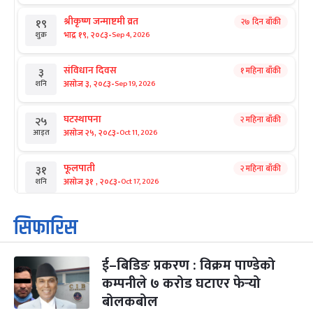
श्रीकृष्ण जन्माष्टमी व्रत
२७ दिन बाँकी
१९
-
भाद्र १९, २०८३
Sep 4, 2026
शुक्र
संविधान दिवस
१ महिना बाँकी
३
-
असोज ३, २०८३
Sep 19, 2026
शनि
घटस्थापना
२ महिना बाँकी
२५
-
असोज २५, २०८३
Oct 11, 2026
आइत
फूलपाती
२ महिना बाँकी
३१
-
असोज ३१ , २०८३
Oct 17, 2026
शनि
कार्तिक सङ्क्रान्ति
२ महिना बाँकी
१
सिफारिस
-
कार्तिक १, २०८३
Oct 18, 2026
आइत
ई–बिडिङ प्रकरण : विक्रम पाण्डेको
महानवमी
२ महिना बाँकी
३
-
कम्पनीले ७ करोड घटाएर फेर्‍यो
कार्तिक ३, २०८३
Oct 20, 2026
मंगल
बोलकबोल