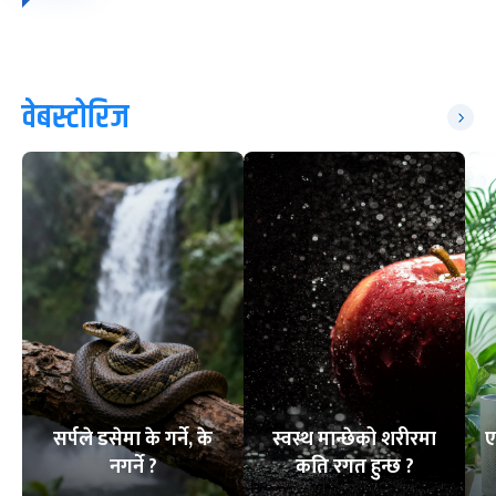
वेबस्टोरिज
सर्पले डसेमा के गर्ने, के
स्वस्थ मान्छेको शरीरमा
ए
नगर्ने ?
कति रगत हुन्छ ?