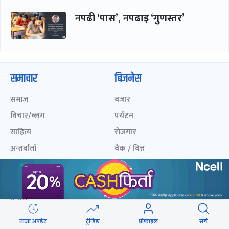
नपढी ‘पास’, नपढाइ ‘गुणस्तर’
समाचार
बिजनेस
समाज
बजार
विचार/ब्लग
पर्यटन
साहित्य
रोजगार
अन्तर्वार्ता
बैंक / वित्त
खेलकुद़़
अटो
जीवनशैली/स्वास्थ्य
सूचना-प्रविधि
प्रवास
अन्तर्राष्ट्रिय
ताजा अपडेट
ट्रेन्डिङ
प्रोफाइल
सर्च