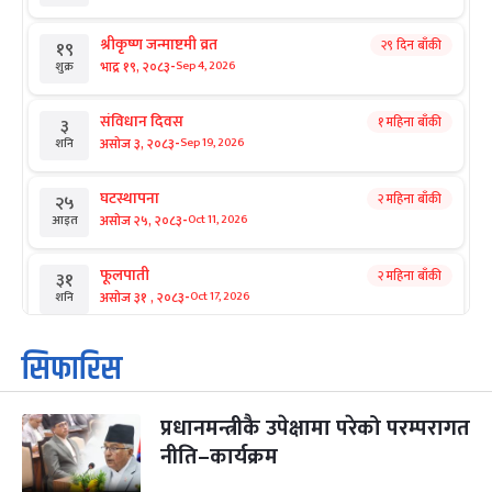
श्रीकृष्ण जन्माष्टमी व्रत
२९ दिन बाँकी
१९
-
भाद्र १९, २०८३
Sep 4, 2026
शुक्र
संविधान दिवस
१ महिना बाँकी
३
-
असोज ३, २०८३
Sep 19, 2026
शनि
घटस्थापना
२ महिना बाँकी
२५
-
असोज २५, २०८३
Oct 11, 2026
आइत
फूलपाती
२ महिना बाँकी
३१
-
असोज ३१ , २०८३
Oct 17, 2026
शनि
कार्तिक सङ्क्रान्ति
२ महिना बाँकी
१
सिफारिस
-
कार्तिक १, २०८३
Oct 18, 2026
आइत
प्रधानमन्त्रीकै उपेक्षामा परेको परम्परागत
महानवमी
२ महिना बाँकी
३
-
नीति–कार्यक्रम
कार्तिक ३, २०८३
Oct 20, 2026
मंगल