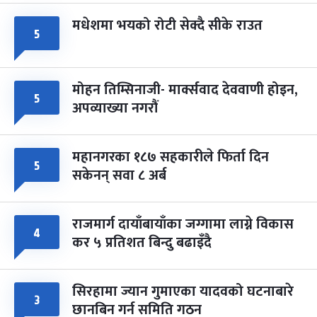
मधेशमा भयको रोटी सेक्दै सीके राउत
५
मोहन तिम्सिनाजी- मार्क्सवाद देववाणी होइन,
५
अपव्याख्या नगरौं
महानगरका १८७ सहकारीले फिर्ता दिन
५
सकेनन् सवा ८ अर्ब
राजमार्ग दायाँबायाँका जग्गामा लाग्ने विकास
४
कर ५ प्रतिशत बिन्दु बढाइँदै
सिरहामा ज्यान गुमाएका यादवको घटनाबारे
३
छानबिन गर्न समिति गठन