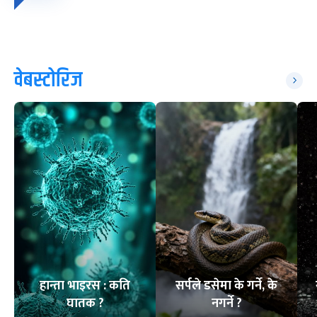
वेबस्टोरिज
हान्ता भाइरस : कति
सर्पले डसेमा के गर्ने, के
घातक ?
नगर्ने ?