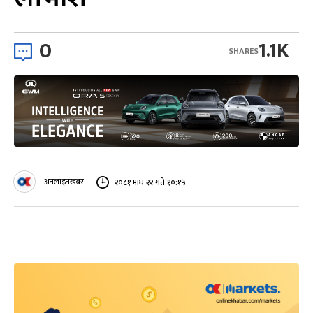
0
1.1K
SHARES
अनलाइनखबर
२०८१ माघ २२ गते १०:१५