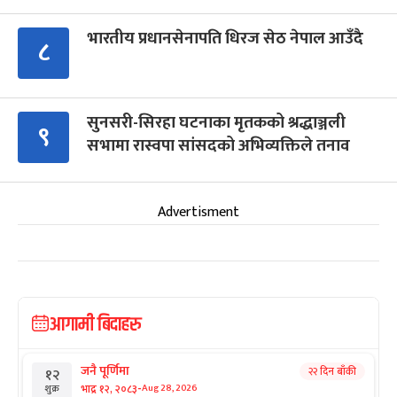
भारतीय प्रधानसेनापति धिरज सेठ नेपाल आउँदै
८
सुनसरी-सिरहा घटनाका मृतकको श्रद्धाञ्जली
९
सभामा रास्वपा सांसदको अभिव्यक्तिले तनाव
Advertisment
आगामी बिदाहरु
जनै पूर्णिमा
२२ दिन बाँकी
१२
-
भाद्र १२, २०८३
Aug 28, 2026
शुक्र