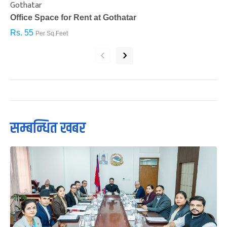
Gothatar
S
Office Space for Rent at Gothatar
H
Rs. 55
R
Per Sq.Feet
‹
›
सम्बन्धित खबर