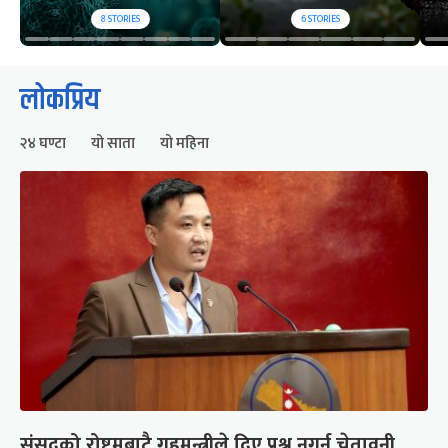
8
STORIES
6
STORIES
लोकप्रिय
२४ घण्टा
यो साता
यो महिना
संसद्को रोष्ट्रमबाटै गृहमन्त्रीले दिए प्रश्न नगर्न चेतावनी