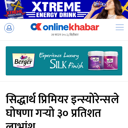
Skip
to
२१ साउन २०८३, बिहीबार
content
सिद्धार्थ प्रिमियर इन्स्योरेन्सले
घोषणा गर्‍यो ३० प्रतिशत
लाभांश