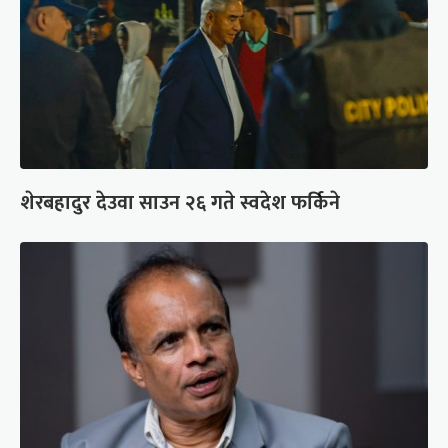
शेरबहादुर देउवा साउन २६ गते स्वदेश फर्किने