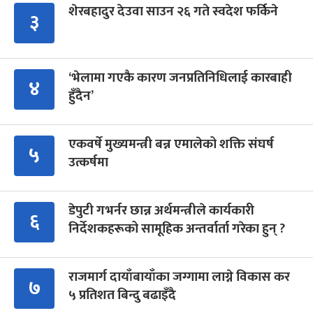
शेरबहादुर देउवा साउन २६ गते स्वदेश फर्किने
३
‘भेलामा गएकै कारण जनप्रतिनिधिलाई कारबाही
४
हुँदैन’
एकवर्षे मुख्यमन्त्री बन्न एमालेको शक्ति संघर्ष
५
उत्कर्षमा
डेपुटी गभर्नर छान्न अर्थमन्त्रीले कार्यकारी
६
निर्देशकहरूको सामूहिक अन्तर्वार्ता गरेका हुन् ?
राजमार्ग दायाँबायाँका जग्गामा लाग्ने विकास कर
७
५ प्रतिशत बिन्दु बढाइँदै