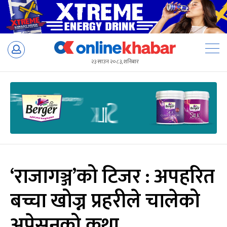
Skip
to
२३ साउन २०८३, शनिबार
content
‘राजागञ्ज’को टिजर : अपहरित
बच्चा खोज्न प्रहरीले चालेको
अप्रेसनको कथा