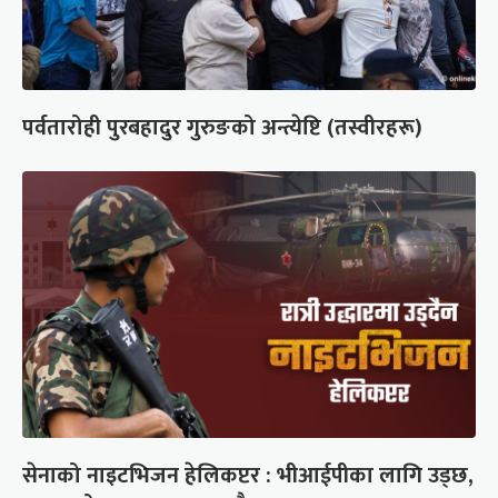
पर्वतारोही पुरबहादुर गुरुङको अन्त्येष्टि (तस्वीरहरू)
सेनाको नाइटभिजन हेलिकप्टर : भीआईपीका लागि उड्छ,