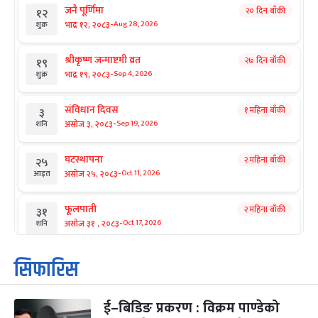
जनै पूर्णिमा
२० दिन बाँकी
१२
-
भाद्र १२, २०८३
Aug 28, 2026
शुक्र
श्रीकृष्ण जन्माष्टमी व्रत
२७ दिन बाँकी
१९
-
भाद्र १९, २०८३
Sep 4, 2026
शुक्र
संविधान दिवस
१ महिना बाँकी
३
-
असोज ३, २०८३
Sep 19, 2026
शनि
घटस्थापना
२ महिना बाँकी
२५
-
असोज २५, २०८३
Oct 11, 2026
आइत
फूलपाती
२ महिना बाँकी
३१
-
असोज ३१ , २०८३
Oct 17, 2026
शनि
कार्तिक सङ्क्रान्ति
२ महिना बाँकी
१
सिफारिस
-
कार्तिक १, २०८३
Oct 18, 2026
आइत
ई–बिडिङ प्रकरण : विक्रम पाण्डेको
महानवमी
२ महिना बाँकी
३