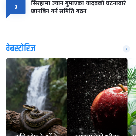
सिरहामा ज्यान गुमाएका यादवको घटनाबारे
३
छानबिन गर्न समिति गठन
वेबस्टोरिज