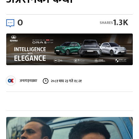
0
1.3K
SHARES
अनलाइनखबर
२०८१ माघ २३ गते १८:२१