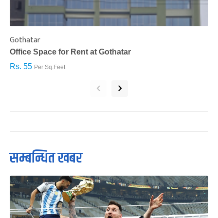
Gothatar
S
Office Space for Rent at Gothatar
H
Rs. 55
R
Per Sq.Feet
‹
›
सम्बन्धित खबर