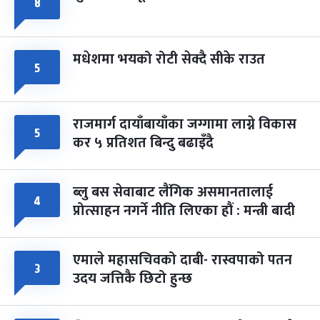
८
मधेशमा भयको रोटी सेक्दै सीके राउत
५
राजमार्ग दायाँबायाँका जग्गामा लाग्ने विकास
५
कर ५ प्रतिशत बिन्दु बढाइँदै
ब्लु बस सेवाबाट लैंगिक असमानतालाई
४
प्रोत्साहन नगर्ने नीति लिएका हौं : मन्त्री बादी
एमाले महासचिवको दाबी- रास्वपाको पतन
३
उदय जत्तिकै छिटो हुन्छ