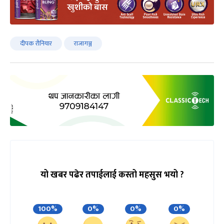
दीपक रौनियार
राजागञ्ज
यो खबर पढेर तपाईलाई कस्तो महसुस भयो ?
100%
0%
0%
0%