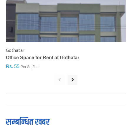
Gothatar
S
Office Space for Rent at Gothatar
H
Rs. 55
R
Per Sq.Feet
‹
›
सम्बन्धित खबर