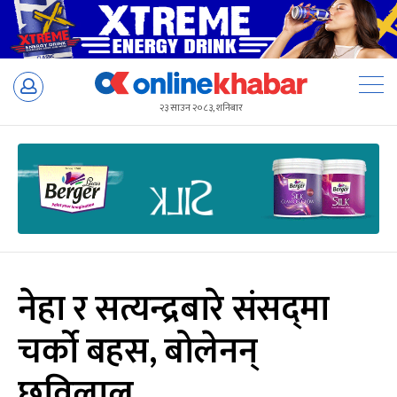
Skip
to
२३ साउन २०८३, शनिबार
content
नेहा र सत्यन्द्रबारे संसद्‌मा
चर्को बहस, बोलेनन्
छविलाल