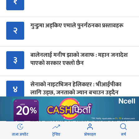
१
गुन्डुमा अड्किए एमाले पुनर्गठनका प्रस्तावहरू
२
बालेनलाई मनीष झाको जवाफ : महान जनादेश
३
पाएको सरकार एक्लो छैन
सेनाको नाइटभिजन हेलिकप्टर : भीआईपीका
४
लागि उड्छ, जनताको ज्यान बचाउन उड्दैन
अमेरिकामा रूसमाथि प्रतिबन्ध लगाउने विधेयक
५
पारित, भारतसहित ५ देशमा शतप्रतिशत भन्सार
शुल्क
ताजा अपडेट
ट्रेन्डिङ
प्रोफाइल
सर्च