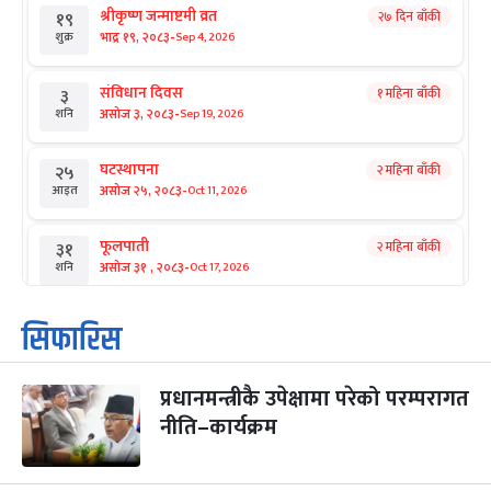
श्रीकृष्ण जन्माष्टमी व्रत
२७ दिन बाँकी
१९
-
भाद्र १९, २०८३
Sep 4, 2026
शुक्र
संविधान दिवस
१ महिना बाँकी
३
-
असोज ३, २०८३
Sep 19, 2026
शनि
घटस्थापना
२ महिना बाँकी
२५
-
असोज २५, २०८३
Oct 11, 2026
आइत
फूलपाती
२ महिना बाँकी
३१
-
असोज ३१ , २०८३
Oct 17, 2026
शनि
कार्तिक सङ्क्रान्ति
२ महिना बाँकी
१
सिफारिस
-
कार्तिक १, २०८३
Oct 18, 2026
आइत
प्रधानमन्त्रीकै उपेक्षामा परेको परम्परागत
महानवमी
२ महिना बाँकी
३
-
नीति–कार्यक्रम
कार्तिक ३, २०८३
Oct 20, 2026
मंगल
विजयादशमी
२ महिना बाँकी
४