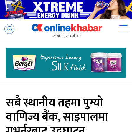
Skip
to
२३ साउन २०८३, शनिबार
content
सबै स्थानीय तहमा पुग्यो
वाणिज्य बैंक, साइपालमा
गभर्नरबाट उद्घाटन