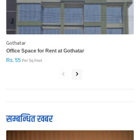
Gothatar
S
Office Space for Rent at Gothatar
H
Rs. 55
R
Per Sq.Feet
‹
›
सम्बन्धित खबर