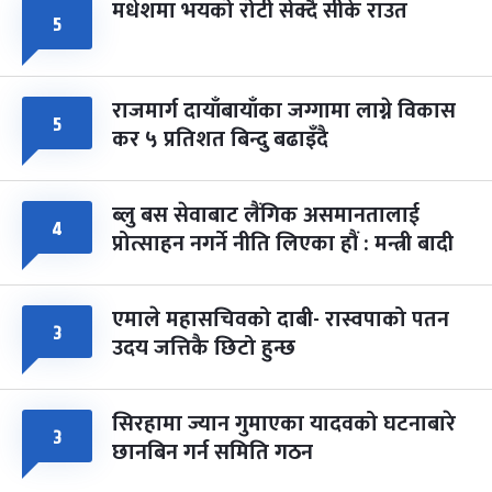
मधेशमा भयको रोटी सेक्दै सीके राउत
५
राजमार्ग दायाँबायाँका जग्गामा लाग्ने विकास
५
कर ५ प्रतिशत बिन्दु बढाइँदै
ब्लु बस सेवाबाट लैंगिक असमानतालाई
४
प्रोत्साहन नगर्ने नीति लिएका हौं : मन्त्री बादी
एमाले महासचिवको दाबी- रास्वपाको पतन
३
उदय जत्तिकै छिटो हुन्छ
सिरहामा ज्यान गुमाएका यादवको घटनाबारे
३
छानबिन गर्न समिति गठन