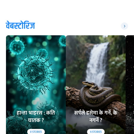
वेबस्टोरिज
हान्ता भाइरस : कति
सर्पले डसेमा के गर्ने, के
घातक ?
नगर्ने ?
8
STORIES
6
STORIES