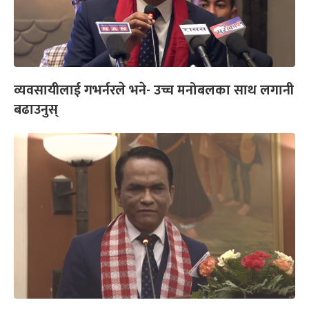
व्यवसायीलाई गभर्नरले भने- उच्च मनोबलका साथ लगानी
बढाउनुस्