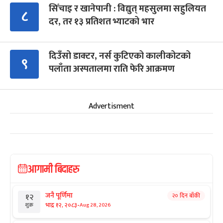
सिँचाइ र खानेपानी : विद्युत् महसुलमा सहुलियत
८
दर, तर १३ प्रतिशत भ्याटको भार
दिउँसो डाक्टर, नर्स कुटिएको कालीकोटको
९
पलाँता अस्पतालमा राति फेरि आक्रमण
Advertisment
आगामी बिदाहरु
जनै पूर्णिमा
२० दिन बाँकी
१२
-
भाद्र १२, २०८३
Aug 28, 2026
शुक्र