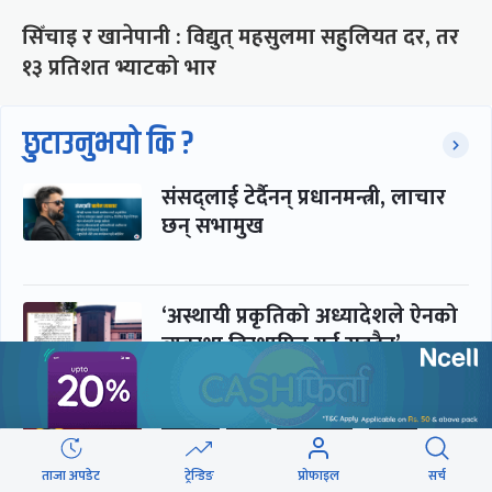
सिँचाइ र खानेपानी : विद्युत् महसुलमा सहुलियत दर, तर
१३ प्रतिशत भ्याटको भार
छुटाउनुभयो कि ?
संसद्लाई टेर्दैनन् प्रधानमन्त्री, लाचार
छन् सभामुख
‘अस्थायी प्रकृतिको अध्यादेशले ऐनको
व्यवस्था विस्थापित गर्न सक्दैन’
सरकार-प्रसाईं लुकामारी : छिनमै
पक्राउ, तुरुन्तै रिहा
ताजा अपडेट
ट्रेन्डिङ
प्रोफाइल
सर्च