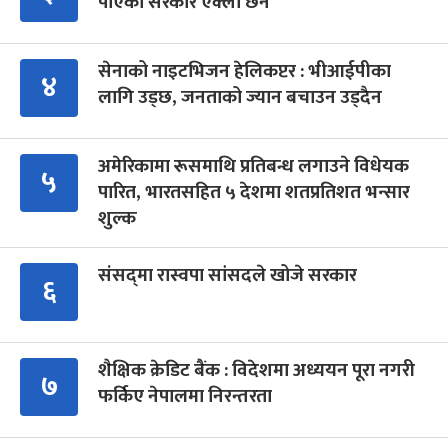
पाएको सरकार एक्लो छैन
सेनाको नाइटभिजन हेलिकप्टर : भीआईपीका
४
लागि उड्छ, जनताको ज्यान बचाउन उड्दैन
अमेरिकामा रूसमाथि प्रतिबन्ध लगाउने विधेयक
५
पारित, भारतसहित ५ देशमा शतप्रतिशत भन्सार
शुल्क
संसद्‍मा रास्वपा सांसदले खोजे सरकार
६
शैक्षिक क्रेडिट बैंक : विदेशमा अध्ययन पूरा नगरी
७
फर्किए नेपालमा निरन्तरता