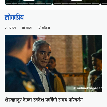
लोकप्रिय
२४ घण्टा
यो साता
यो महिना
शेरबहादुर देउवा स्वदेश फर्किने समय परिवर्तन