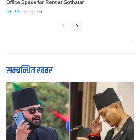
Office Space for Rent at Gothatar
H
Rs. 55
R
Per Sq.Feet
‹
›
सम्बन्धित खबर