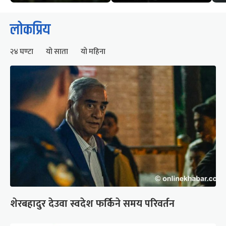
लोकप्रिय
२४ घण्टा
यो साता
यो महिना
शेरबहादुर देउवा स्वदेश फर्किने समय परिवर्तन