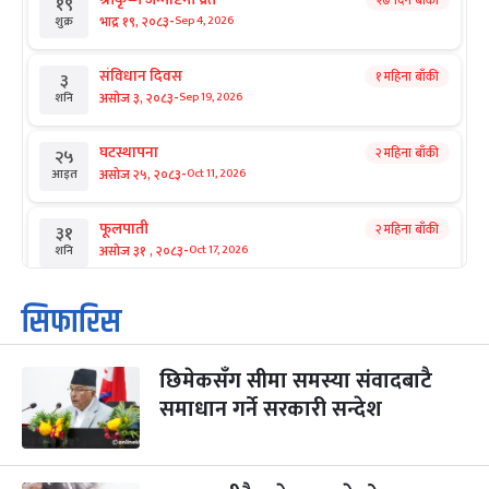
२७ दिन बाँकी
१९
-
भाद्र १९, २०८३
Sep 4, 2026
शुक्र
संविधान दिवस
१ महिना बाँकी
३
-
असोज ३, २०८३
Sep 19, 2026
शनि
घटस्थापना
२ महिना बाँकी
२५
-
असोज २५, २०८३
Oct 11, 2026
आइत
फूलपाती
२ महिना बाँकी
३१
-
असोज ३१ , २०८३
Oct 17, 2026
शनि
कार्तिक सङ्क्रान्ति
२ महिना बाँकी
१
सिफारिस
-
कार्तिक १, २०८३
Oct 18, 2026
आइत
छिमेकसँग सीमा समस्या संवादबाटै
महानवमी
२ महिना बाँकी
३
-
समाधान गर्ने सरकारी सन्देश
कार्तिक ३, २०८३
Oct 20, 2026
मंगल
विजयादशमी
२ महिना बाँकी
४
-
कार्तिक ४, २०८३
Oct 21, 2026
बुध