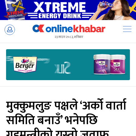
Skip
to
२३ साउन २०८३, शनिबार
content
मुक्कुमलुङ पक्षले ‘अर्को वार्ता
समिति बनाउँ’ भनेपछि
गृहमन्त्रीको यस्तो जवाफ