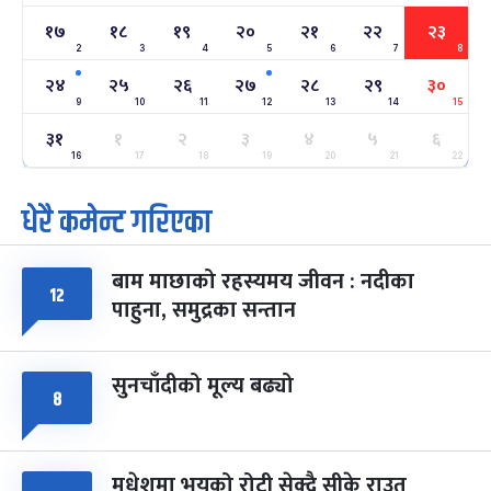
-
फाल्गुन २२, २०८३
Mar 6, 2027
शनि
१७
१८
१९
२०
२१
२२
२३
2
3
4
5
6
7
8
अन्तराष्ट्रिय नारी दिवस
७ महिना बाँकी
२४
-
२४
२५
२६
२७
२८
२९
३०
फाल्गुन २४, २०८३
Mar 8, 2027
सोम
9
10
11
12
13
14
15
३१
ग्याल्पो ल्होसार
१
२
३
४
५
६
७ महिना बाँकी
२५
-
फाल्गुन २५, २०८३
Mar 9, 2027
मंगल
16
17
18
19
20
21
22
धेरै कमेन्ट गरिएका
पूर्णिमा व्रत
७ महिना बाँकी
७
-
चैत्र ७, २०८३
Mar 21, 2027
आइत
बाम माछाको रहस्यमय जीवन : नदीका
फागुपूर्णिमा
१२
७ महिना बाँकी
८
पाहुना, समुद्रका सन्तान
-
चैत्र ८, २०८३
Mar 22, 2027
सोम
सुनचाँदीको मूल्य बढ्यो
८
मधेशमा भयको रोटी सेक्दै सीके राउत