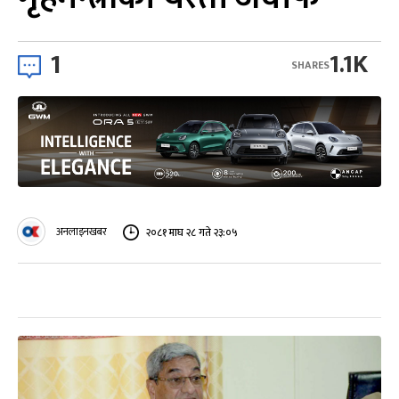
1
1.1K
SHARES
अनलाइनखबर
२०८१ माघ २८ गते २३:०५