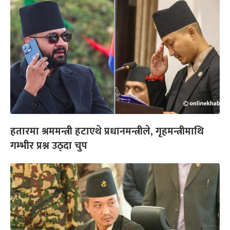
हतारमा श्रममन्त्री हटाएथे प्रधानमन्त्रीले, गृहमन्त्रीमाथि
गम्भीर प्रश्न उठ्दा चुप