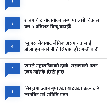
५
राजमार्ग दायाँबायाँका जग्गामा लाग्ने विकास
५
कर ५ प्रतिशत बिन्दु बढाइँदै
ब्लु बस सेवाबाट लैंगिक असमानतालाई
४
प्रोत्साहन नगर्ने नीति लिएका हौं : मन्त्री बादी
एमाले महासचिवको दाबी- रास्वपाको पतन
३
उदय जत्तिकै छिटो हुन्छ
सिरहामा ज्यान गुमाएका यादवको घटनाबारे
३
छानबिन गर्न समिति गठन