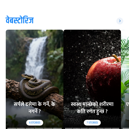
वेबस्टोरिज
सर्पले डसेमा के गर्ने, के
स्वस्थ मान्छेको शरीरमा
ए
नगर्ने ?
कति रगत हुन्छ ?
6
STORIES
7
STORIES