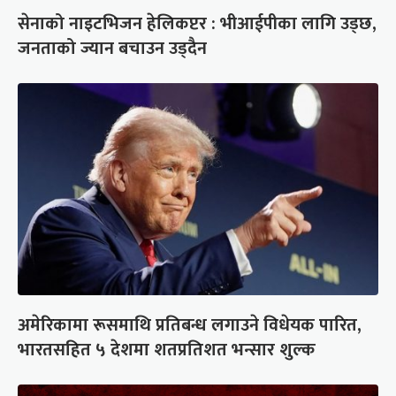
सेनाको नाइटभिजन हेलिकप्टर : भीआईपीका लागि उड्छ,
जनताको ज्यान बचाउन उड्दैन
अमेरिकामा रूसमाथि प्रतिबन्ध लगाउने विधेयक पारित,
भारतसहित ५ देशमा शतप्रतिशत भन्सार शुल्क