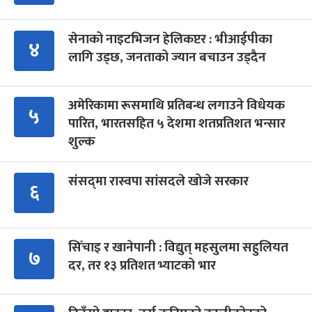
सेनाको नाइटभिजन हेलिकप्टर : भीआईपीका
४
लागि उड्छ, जनताको ज्यान बचाउन उड्दैन
अमेरिकामा रूसमाथि प्रतिबन्ध लगाउने विधेयक
५
पारित, भारतसहित ५ देशमा शतप्रतिशत भन्सार
शुल्क
संसद्‍मा रास्वपा सांसदले खोजे सरकार
६
सिँचाइ र खानेपानी : विद्युत् महसुलमा सहुलियत
७
दर, तर १३ प्रतिशत भ्याटको भार