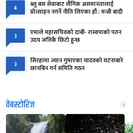
ब्लु बस सेवाबाट लैंगिक असमानतालाई
४
प्रोत्साहन नगर्ने नीति लिएका हौं : मन्त्री बादी
एमाले महासचिवको दाबी- रास्वपाको पतन
३
उदय जत्तिकै छिटो हुन्छ
सिरहामा ज्यान गुमाएका यादवको घटनाबारे
३
छानबिन गर्न समिति गठन
वेबस्टोरिज