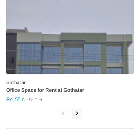
Gothatar
S
Office Space for Rent at Gothatar
H
Rs. 55
R
Per Sq.Feet
‹
›