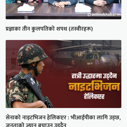
प्रज्ञाका तीन कुलपतिको शपथ (तस्वीरहरू)
सेनाको नाइटभिजन हेलिकप्टर : भीआईपीका लागि उड्छ,
जनताको ज्यान बचाउन उड्दैन