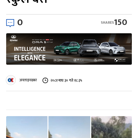
0
150
SHARES
अनलाइनखबर
२०८१ माघ ३० गते १८:३५