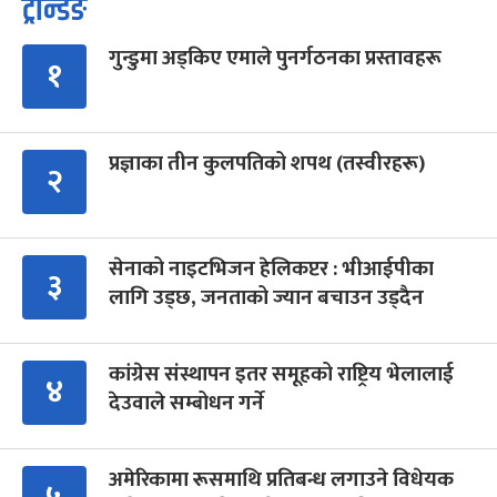
ट्रेन्डिङ
गुन्डुमा अड्किए एमाले पुनर्गठनका प्रस्तावहरू
१
प्रज्ञाका तीन कुलपतिको शपथ (तस्वीरहरू)
२
सेनाको नाइटभिजन हेलिकप्टर : भीआईपीका
३
लागि उड्छ, जनताको ज्यान बचाउन उड्दैन
कांग्रेस संस्थापन इतर समूहको राष्ट्रिय भेलालाई
४
देउवाले सम्बोधन गर्ने
अमेरिकामा रूसमाथि प्रतिबन्ध लगाउने विधेयक