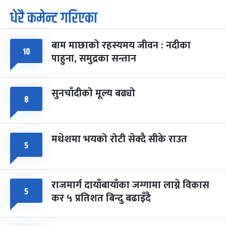
धेरै कमेन्ट गरिएका
पूर्णिमा व्रत
७ महिना बाँकी
७
-
चैत्र ७, २०८३
Mar 21, 2027
आइत
बाम माछाको रहस्यमय जीवन : नदीका
फागुपूर्णिमा
१०
७ महिना बाँकी
८
पाहुना, समुद्रका सन्तान
-
चैत्र ८, २०८३
Mar 22, 2027
सोम
सुनचाँदीको मूल्य बढ्यो
८
मधेशमा भयको रोटी सेक्दै सीके राउत
५
राजमार्ग दायाँबायाँका जग्गामा लाग्ने विकास
५
कर ५ प्रतिशत बिन्दु बढाइँदै