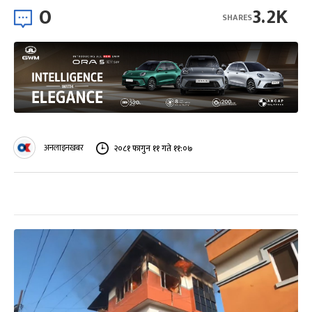
0
3.2K
SHARES
अनलाइनखबर
२०८१ फागुन ११ गते ११:०७