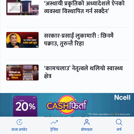
‘अस्थायी प्रकृतिको अध्यादेशले ऐनको
व्यवस्था विस्थापित गर्न सक्दैन’
सरकार-प्रसाईं लुकामारी : छिनमै
पक्राउ, तुरुन्तै रिहा
‘कामचलाउ’ नेतृत्वले थलियो स्वास्थ्य
क्षेत्र
पूर्णबहादुर-शेखर : पार्टी सभापति
ताक्थे, विभाजनको संघारमा
शशांकलाई अघि सारे
ताजा अपडेट
ट्रेन्डिङ
प्रोफाइल
सर्च
कप्तानगञ्जमा झिल्को, गोलबजारमा