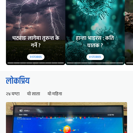
चट्याङ लागेमा तुरुन्त के
हान्ता भाइरस : कति
गर्ने ?
घातक ?
9
STORIES
8
STORIES
लोकप्रिय
२४ घण्टा
यो साता
यो महिना