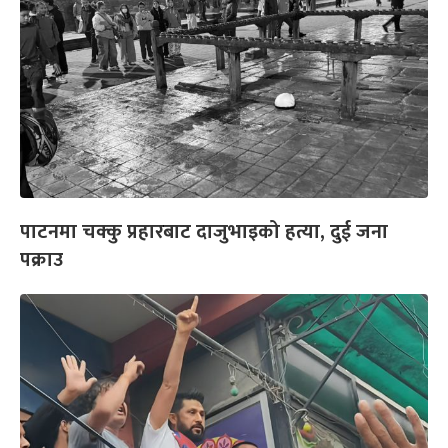
पाटनमा चक्कु प्रहारबाट दाजुभाइको हत्या, दुई जना
पक्राउ