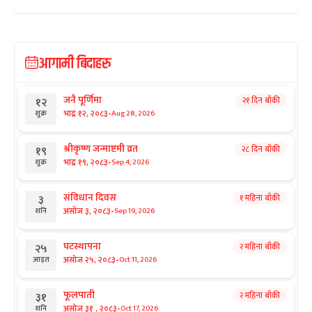
आगामी बिदाहरु
जनै पूर्णिमा
२१ दिन बाँकी
१२
-
भाद्र १२, २०८३
Aug 28, 2026
शुक्र
श्रीकृष्ण जन्माष्टमी व्रत
२८ दिन बाँकी
१९
-
भाद्र १९, २०८३
Sep 4, 2026
शुक्र
संविधान दिवस
१ महिना बाँकी
३
-
असोज ३, २०८३
Sep 19, 2026
शनि
घटस्थापना
२ महिना बाँकी
२५
-
असोज २५, २०८३
Oct 11, 2026
आइत
फूलपाती
२ महिना बाँकी
३१
-
असोज ३१ , २०८३
Oct 17, 2026
शनि