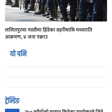
ललितपुरमा गस्तीमा हिंडेका प्रहरीमाथि मध्यराति
आक्रमण, ४ जना पक्राउ
यो पनि
ट्रेन्डिङ
२५० रुपैयाँको सामान किनेका उपभोक्ताले जिते