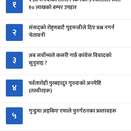
१
१० लाखको बम्पर उपहार
संसद्को रोष्ट्रमबाटै गृहमन्त्रीले दिए प्रश्न नगर्न
२
चेतावनी
अब सर्वोच्चले कसरी गर्छ कांग्रेस विवादको
३
सुनुवाइ ?
पर्वतारोही पुरबहादुर गुरुङको अन्त्येष्टि
४
(तस्वीरहरू)
गुन्डुमा अड्किए एमाले पुनर्गठनका प्रस्तावहरू
५