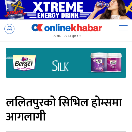
Skip
to
२२ साउन २०८३, शुक्रबार
content
ललितपुरको सिभिल होम्समा
आगलागी