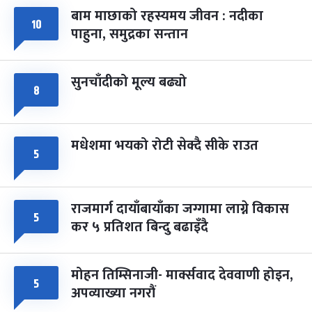
बाम माछाको रहस्यमय जीवन : नदीका
फागुपूर्णिमा
१०
७ महिना बाँकी
८
पाहुना, समुद्रका सन्तान
-
चैत्र ८, २०८३
Mar 22, 2027
सोम
सुनचाँदीको मूल्य बढ्यो
८
मधेशमा भयको रोटी सेक्दै सीके राउत
५
राजमार्ग दायाँबायाँका जग्गामा लाग्ने विकास
५
कर ५ प्रतिशत बिन्दु बढाइँदै
मोहन तिम्सिनाजी- मार्क्सवाद देववाणी होइन,
५
अपव्याख्या नगरौं