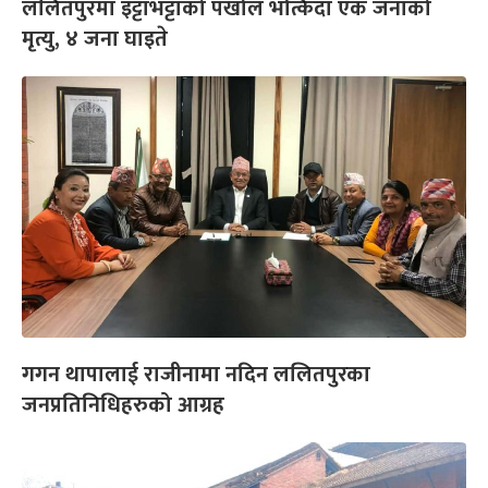
ललितपुरमा इट्टाभट्टाको पर्खाल भत्किंदा एक जनाको
मृत्यु, ४ जना घाइते
गगन थापालाई राजीनामा नदिन ललितपुरका
जनप्रतिनिधिहरुको आग्रह