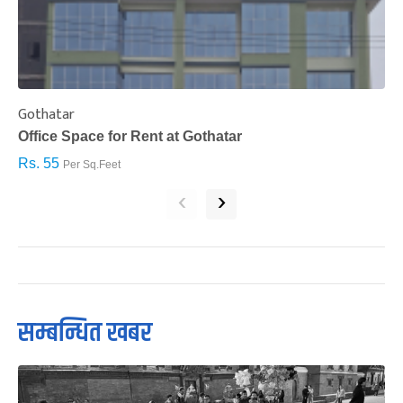
Gothatar
S
Office Space for Rent at Gothatar
H
Rs. 55
R
Per Sq.Feet
‹
›
सम्बन्धित खबर