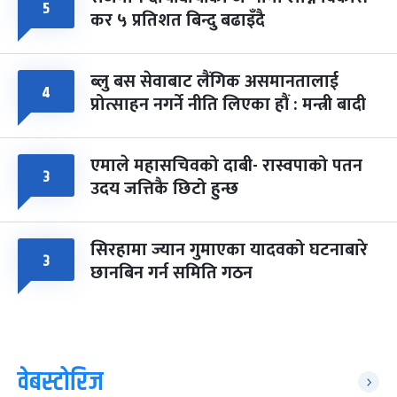
५
कर ५ प्रतिशत बिन्दु बढाइँदै
ब्लु बस सेवाबाट लैंगिक असमानतालाई
४
प्रोत्साहन नगर्ने नीति लिएका हौं : मन्त्री बादी
एमाले महासचिवको दाबी- रास्वपाको पतन
३
उदय जत्तिकै छिटो हुन्छ
सिरहामा ज्यान गुमाएका यादवको घटनाबारे
३
छानबिन गर्न समिति गठन
वेबस्टोरिज