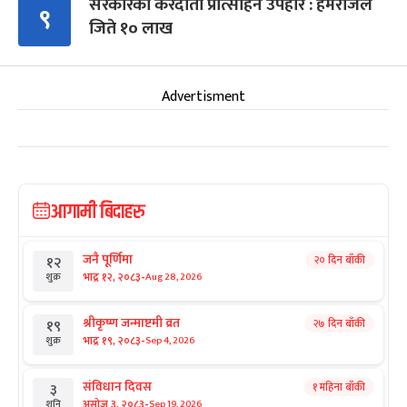
सरकारको करदाता प्रोत्साहन उपहार : हेमराजले
९
जिते १० लाख
Advertisment
आगामी बिदाहरु
जनै पूर्णिमा
२० दिन बाँकी
१२
-
भाद्र १२, २०८३
Aug 28, 2026
शुक्र
श्रीकृष्ण जन्माष्टमी व्रत
२७ दिन बाँकी
१९
-
भाद्र १९, २०८३
Sep 4, 2026
शुक्र
संविधान दिवस
१ महिना बाँकी
३
-
असोज ३, २०८३
Sep 19, 2026
शनि