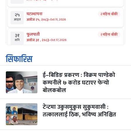
घटस्थापना
२ महिना बाँकी
२५
-
असोज २५, २०८३
Oct 11, 2026
आइत
फूलपाती
२ महिना बाँकी
३१
-
असोज ३१ , २०८३
Oct 17, 2026
शनि
कार्तिक सङ्क्रान्ति
२ महिना बाँकी
१
सिफारिस
-
कार्तिक १, २०८३
Oct 18, 2026
आइत
ई–बिडिङ प्रकरण : विक्रम पाण्डेको
महानवमी
२ महिना बाँकी
३
-
कम्पनीले ७ करोड घटाएर फेर्‍यो
कार्तिक ३, २०८३
Oct 20, 2026
मंगल
बोलकबोल
विजयादशमी
२ महिना बाँकी
४
-
कार्तिक ४, २०८३
Oct 21, 2026
बुध
टेन्टमा उकुसमुकुस सुकुमवासी :
तत्काललाई ठिक, भविष्य अनिश्चित
पापा‌ङ्कुशा एकादशी व्रत
२ महिना बाँकी
५
-
कार्तिक ५, २०८३
Oct 22, 2026
बिहि