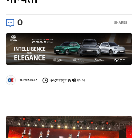
0
SHARES
अनलाइनखबर
२०८१ फागुन १५ गते २०:०२