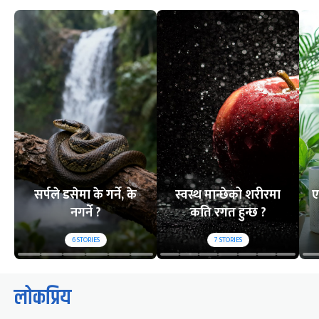
सर्पले डसेमा के गर्ने, के
स्वस्थ मान्छेको शरीरमा
ए
नगर्ने ?
कति रगत हुन्छ ?
6
STORIES
7
STORIES
लोकप्रिय