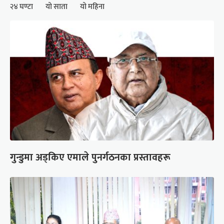
२४ घण्टा
यो साता
यो महिना
गुन्डुमा अड्किए एमाले पुनर्गठनका प्रस्तावहरू