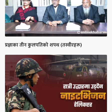
प्रज्ञाका तीन कुलपतिको शपथ (तस्वीरहरू)