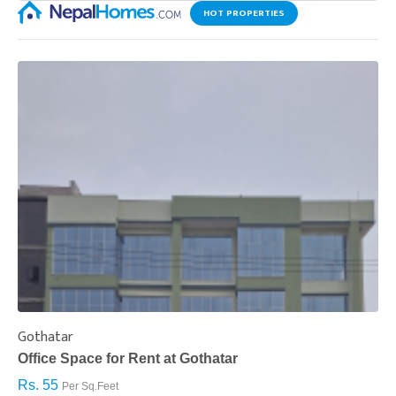
HOT PROPERTIES
Gothatar
S
Office Space for Rent at Gothatar
H
Rs. 55
R
Per Sq.Feet