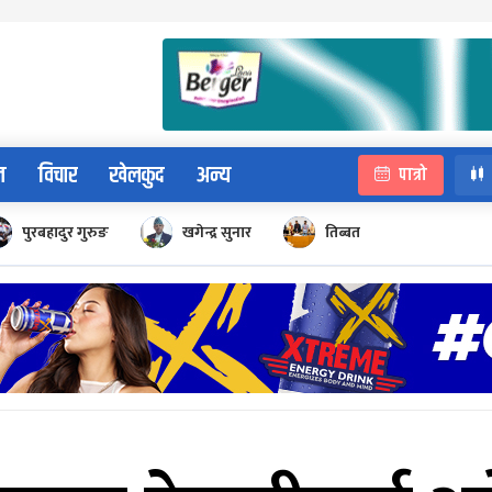
न
विचार
खेलकुद
अन्य
पात्रो
पुरबहादुर गुरुङ
खगेन्द्र सुनार
तिब्बत