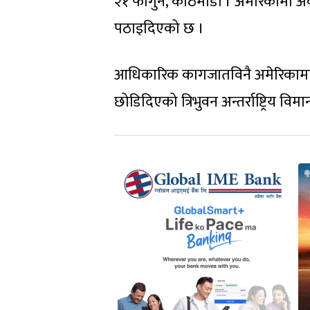
२१ फागुन, काठमाडौं । अमेरिकामा अ
पठाइदिएको छ ।
आधिकारिक कागजातविनै अमेरिकामा ब
छोडिदिएको त्रिभुवन अन्तर्राष्ट्रिय वि