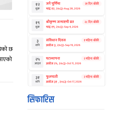
जनै पूर्णिमा
२१ दिन बाँकी
१२
-
भाद्र १२, २०८३
Aug 28, 2026
शुक्र
श्रीकृष्ण जन्माष्टमी व्रत
२८ दिन बाँकी
१९
-
भाद्र १९, २०८३
Sep 4, 2026
शुक्र
संविधान दिवस
१ महिना बाँकी
३
-
असोज ३, २०८३
Sep 19, 2026
शनि
गरेको छ
ं आएको
घटस्थापना
२ महिना बाँकी
२५
-
असोज २५, २०८३
Oct 11, 2026
आइत
फूलपाती
२ महिना बाँकी
३१
-
असोज ३१ , २०८३
Oct 17, 2026
शनि
कार्तिक सङ्क्रान्ति
२ महिना बाँकी
१
सिफारिस
-
कार्तिक १, २०८३
Oct 18, 2026
आइत
महानवमी
२ महिना बाँकी
३