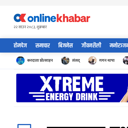
Skip
to
content
२२ साउन २०८३, शुक्रबार
होमपेज
समाचार
बिजनेस
जीवनशैली
मनोरञ्ज
करदाता प्रोत्साहन
संसद्
गगन थापा