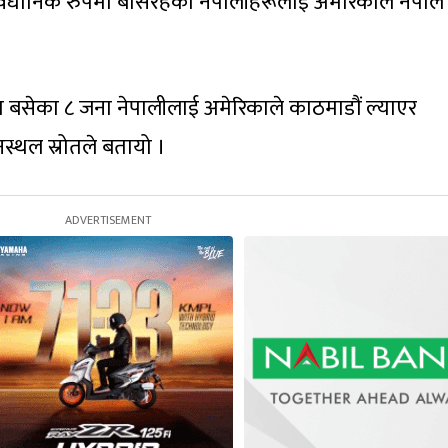
वैधानिक रुपमा बसिरहेका नेपालीहरूलाई अमेरिकाले नेपाल फ
सेका ८ जना नेपालीलाई अमेरिकाले काठमाडौं ल्याएर
मानस्थल स्रोतले बतायो ।