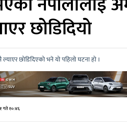
एका नेपालीलाई अम
याएर छोडिदियो
ै ल्याएर छोडिदिएको भने यो पहिलो घटना हो ।
१ गते १०:४६