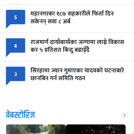
महानगरका १८७ सहकारीले फिर्ता दिन
५
सकेनन् सवा ८ अर्ब
राजमार्ग दायाँबायाँका जग्गामा लाग्ने विकास
४
कर ५ प्रतिशत बिन्दु बढाइँदै
सिरहामा ज्यान गुमाएका यादवको घटनाबारे
३
छानबिन गर्न समिति गठन
वेबस्टोरिज