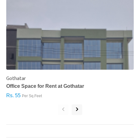
Gothatar
S
Office Space for Rent at Gothatar
H
Rs. 55
R
Per Sq.Feet
‹
›