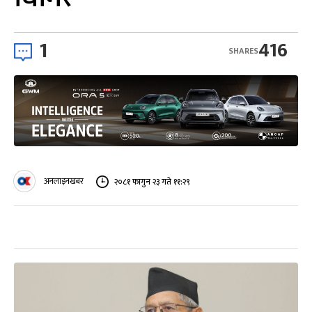
1
416
SHARES
अनलाइनखबर
२०८१ फागुन २३ गते ११:२९