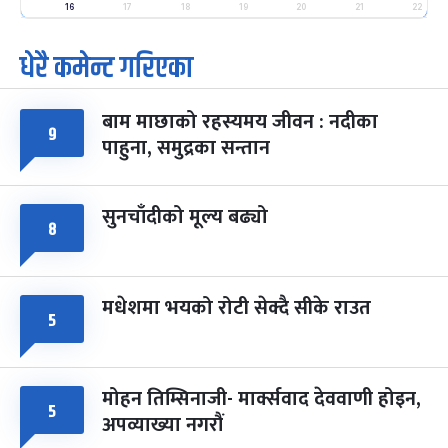
-
फाल्गुन २५, २०८३
Mar 9, 2027
मंगल
16
17
18
19
20
21
22
धेरै कमेन्ट गरिएका
पूर्णिमा व्रत
७ महिना बाँकी
७
-
चैत्र ७, २०८३
Mar 21, 2027
आइत
बाम माछाको रहस्यमय जीवन : नदीका
फागुपूर्णिमा
७ महिना बाँकी
८
९
पाहुना, समुद्रका सन्तान
-
चैत्र ८, २०८३
Mar 22, 2027
सोम
सुनचाँदीको मूल्य बढ्यो
८
मधेशमा भयको रोटी सेक्दै सीके राउत
५
मोहन तिम्सिनाजी- मार्क्सवाद देववाणी होइन,
५
अपव्याख्या नगरौं