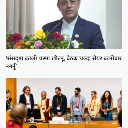
‘संसद्‍मा कालो चस्मा खोल्नू, बैठक चल्दा सेयर कारोबार
नगर्नू’