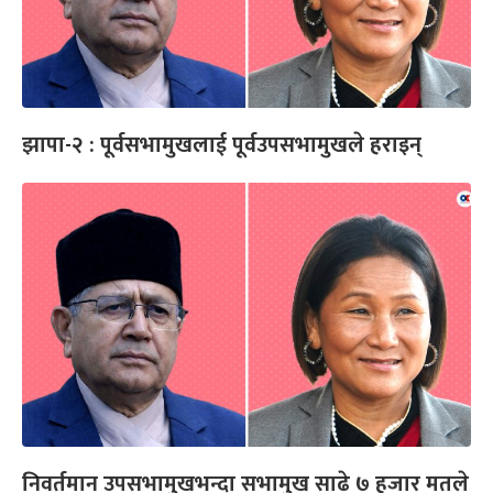
झापा-२ : पूर्वसभामुखलाई पूर्वउपसभामुखले हराइन्
निवर्तमान उपसभामुखभन्दा सभामुख साढे ७ हजार मतले