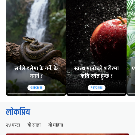
सर्पले डसेमा के गर्ने, के
स्वस्थ मान्छेको शरीरमा
ए
नगर्ने ?
कति रगत हुन्छ ?
6
STORIES
7
STORIES
लोकप्रिय
२४ घण्टा
यो साता
यो महिना