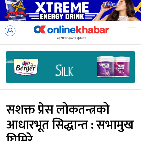
Skip
to
२२ साउन २०८३, शुक्रबार
content
सशक्त प्रेस लोकतन्त्रको
आधारभूत सिद्धान्त : सभामुख
घिमिरे