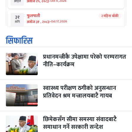
-
असोज २५, २०८३
Oct 11, 2026
आइत
फूलपाती
२ महिना बाँकी
३१
-
असोज ३१ , २०८३
Oct 17, 2026
शनि
कार्तिक सङ्क्रान्ति
२ महिना बाँकी
१
सिफारिस
-
कार्तिक १, २०८३
Oct 18, 2026
आइत
प्रधानमन्त्रीकै उपेक्षामा परेको परम्परागत
महानवमी
२ महिना बाँकी
३
-
नीति–कार्यक्रम
कार्तिक ३, २०८३
Oct 20, 2026
मंगल
विजयादशमी
२ महिना बाँकी
४
-
कार्तिक ४, २०८३
Oct 21, 2026
बुध
स्वास्थ्य परीक्षण ठगीको अनुसन्धान
प्रतिवेदन श्रम मन्त्रालयबाटै गायब
पापा‌ङ्कुशा एकादशी व्रत
२ महिना बाँकी
५
-
कार्तिक ५, २०८३
Oct 22, 2026
बिहि
छिमेकसँग सीमा समस्या संवादबाटै
कुकुर तिहार
३ महिना बाँकी
२२
-
कार्तिक २२, २०८३
समाधान गर्ने सरकारी सन्देश
Nov 8, 2026
आइत