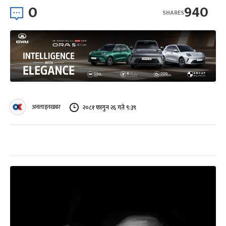
0
940
SHARES
अनलाइनखबर
२०८१ फागुन २६ गते ९:३९