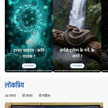
हान्ता भाइरस : कति
सर्पले डसेमा के गर्ने, के
घातक ?
नगर्ने ?
8
STORIES
6
STORIES
लोकप्रिय
२४ घण्टा
यो साता
यो महिना