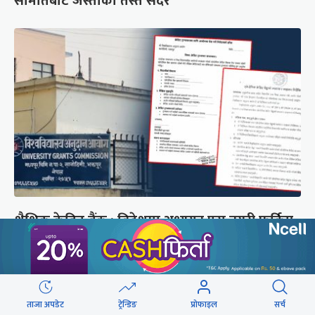
समितिबाट जस्ताको तस्तै सदर
शैक्षिक क्रेडिट बैंक : विदेशमा अध्ययन पूरा नगरी फर्किए
नेपालमा निरन्तरता
छुटाउनुभयो कि ?
ताजा अपडेट
ट्रेन्डिङ
प्रोफाइल
सर्च