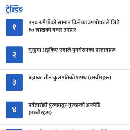
ट्रेन्डिङ
२५० रुपैयाँको सामान किनेका उपभोक्ताले जिते
१
१० लाखको बम्पर उपहार
गुन्डुमा अड्किए एमाले पुनर्गठनका प्रस्तावहरू
२
प्रज्ञाका तीन कुलपतिको शपथ (तस्वीरहरू)
३
पर्वतारोही पुरबहादुर गुरुङको अन्त्येष्टि
४
(तस्वीरहरू)