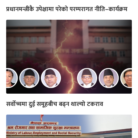
प्रधानमन्त्रीकै उपेक्षामा परेको परम्परागत नीति–कार्यक्रम
सर्वोच्चमा दुई समूहबीच बढ्न थाल्यो टकराव