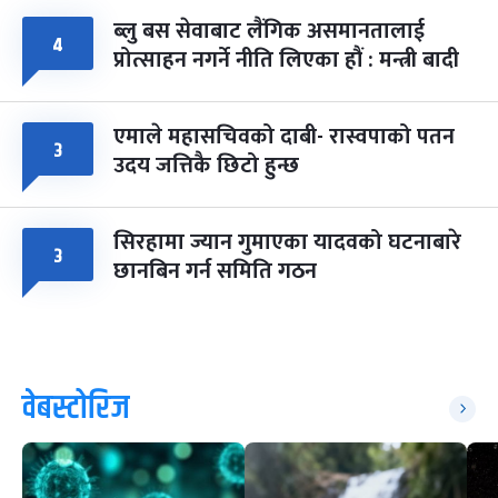
ब्लु बस सेवाबाट लैंगिक असमानतालाई
४
प्रोत्साहन नगर्ने नीति लिएका हौं : मन्त्री बादी
एमाले महासचिवको दाबी- रास्वपाको पतन
३
उदय जत्तिकै छिटो हुन्छ
सिरहामा ज्यान गुमाएका यादवको घटनाबारे
३
छानबिन गर्न समिति गठन
वेबस्टोरिज