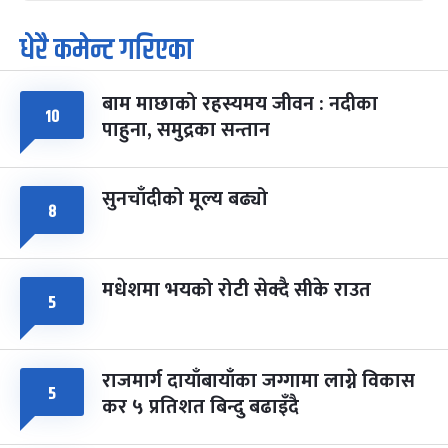
धेरै कमेन्ट गरिएका
पूर्णिमा व्रत
७ महिना बाँकी
७
-
चैत्र ७, २०८३
Mar 21, 2027
आइत
बाम माछाको रहस्यमय जीवन : नदीका
फागुपूर्णिमा
७ महिना बाँकी
८
१०
पाहुना, समुद्रका सन्तान
-
चैत्र ८, २०८३
Mar 22, 2027
सोम
सुनचाँदीको मूल्य बढ्यो
८
मधेशमा भयको रोटी सेक्दै सीके राउत
५
राजमार्ग दायाँबायाँका जग्गामा लाग्ने विकास
५
कर ५ प्रतिशत बिन्दु बढाइँदै