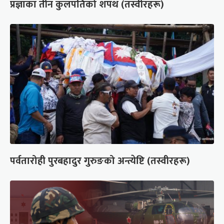
प्रज्ञाका तीन कुलपतिको शपथ (तस्वीरहरू)
पर्वतारोही पुरबहादुर गुरुङको अन्त्येष्टि (तस्वीरहरू)