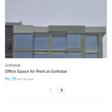
Gothatar
S
Office Space for Rent at Gothatar
H
Rs. 55
R
Per Sq.Feet
‹
›