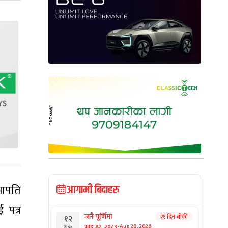
भापति
आगामी बिदाहरु
 पत्र
जनै पूर्णिमा
२१ दिन बाँकी
१२
-
भाद्र १२, २०८३
Aug 28, 2026
शुक्र