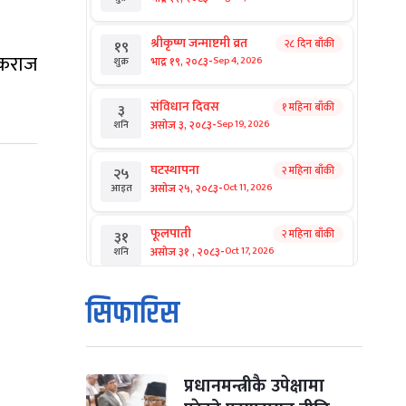
श्रीकृष्ण जन्माष्टमी व्रत
२८ दिन बाँकी
१९
ीपकराज
-
भाद्र १९, २०८३
Sep 4, 2026
शुक्र
संविधान दिवस
१ महिना बाँकी
३
-
असोज ३, २०८३
Sep 19, 2026
शनि
घटस्थापना
२ महिना बाँकी
२५
-
असोज २५, २०८३
Oct 11, 2026
आइत
फूलपाती
२ महिना बाँकी
३१
-
असोज ३१ , २०८३
Oct 17, 2026
शनि
कार्तिक सङ्क्रान्ति
२ महिना बाँकी
१
सिफारिस
-
कार्तिक १, २०८३
Oct 18, 2026
आइत
महानवमी
२ महिना बाँकी
३
-
कार्तिक ३, २०८३
Oct 20, 2026
मंगल
प्रधानमन्त्रीकै उपेक्षामा