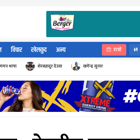
न
विचार
खेलकुद
अन्य
पात्रो
गगन थापा
शेरबहादुर देउवा
खगेन्द्र सुनार