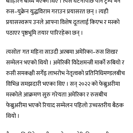
बाहिरिन बाध्य भएका थिए । त्यस घटनापछि पनि ट्रम्प भने
रुस–युक्रेन युद्धविराम गराउन प्रयासरत छन् । त्यही
प्रयासस्वरूप उनले आफ्ना विशेष दूतलाई किएभ र मस्को
पठाएर पृष्ठभूमि तयार पारिरहेका छन् ।
त्यसोतः गत महिना साउदी अरबमा अमेरिका–रुस शिखर
सम्मेलन भएको थियो । अमेरिकी विदेशमन्त्री मार्को रुबियो र
रुसी समकक्षी सर्गेइ लाभरोभ नेतृत्वको प्रतिनिधिमण्डलबीच
विभिन्न समझदारी भएका थिए । सन् २०२२ को फेब्रुअरीमा
मस्कोले आक्रमण सुरु गरेयता अमेरिका र रुसबीच
फेब्रुअरीमा भएको रियाद सम्मेलन पहिलो उच्चस्तरीय बैठक
थियो ।