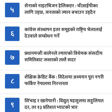
सेनाको नाइटभिजन हेलिकप्टर : भीआईपीका
५
लागि उड्छ, जनताको ज्यान बचाउन उड्दैन
कांग्रेस संस्थापन इतर समूहको राष्ट्रिय भेलालाई
६
देउवाले सम्बोधन गर्ने
प्रधानमन्त्री बालेनले ल्याएको विधेयक संसदीय
७
समितिबाट जस्ताको तस्तै सदर
शैक्षिक क्रेडिट बैंक : विदेशमा अध्ययन पूरा नगरी
८
फर्किए नेपालमा निरन्तरता
सिँचाइ र खानेपानी : विद्युत् महसुलमा सहुलियत
९
दर, तर १३ प्रतिशत भ्याटको भार