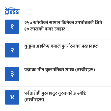
ट्रेन्डिङ
२५० रुपैयाँको सामान किनेका उपभोक्ताले जिते
१
१० लाखको बम्पर उपहार
गुन्डुमा अड्किए एमाले पुनर्गठनका प्रस्तावहरू
२
प्रज्ञाका तीन कुलपतिको शपथ (तस्वीरहरू)
३
पर्वतारोही पुरबहादुर गुरुङको अन्त्येष्टि
४
(तस्वीरहरू)