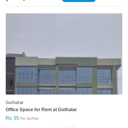
Gothatar
S
Office Space for Rent at Gothatar
H
Rs. 55
R
Per Sq.Feet