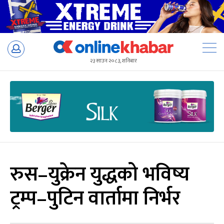
Skip
to
२३ साउन २०८३, शनिबार
content
रुस–युक्रेन युद्धको भविष्य
ट्रम्प–पुटिन वार्तामा निर्भर