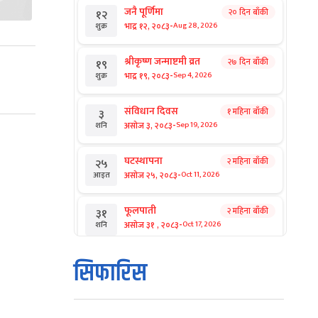
जनै पूर्णिमा
२० दिन बाँकी
१२
-
भाद्र १२, २०८३
Aug 28, 2026
शुक्र
श्रीकृष्ण जन्माष्टमी व्रत
२७ दिन बाँकी
१९
-
भाद्र १९, २०८३
Sep 4, 2026
शुक्र
संविधान दिवस
१ महिना बाँकी
३
-
असोज ३, २०८३
Sep 19, 2026
शनि
घटस्थापना
२ महिना बाँकी
२५
-
असोज २५, २०८३
Oct 11, 2026
आइत
फूलपाती
२ महिना बाँकी
३१
-
असोज ३१ , २०८३
Oct 17, 2026
शनि
कार्तिक सङ्क्रान्ति
२ महिना बाँकी
१
सिफारिस
-
कार्तिक १, २०८३
Oct 18, 2026
आइत
महानवमी
२ महिना बाँकी
३