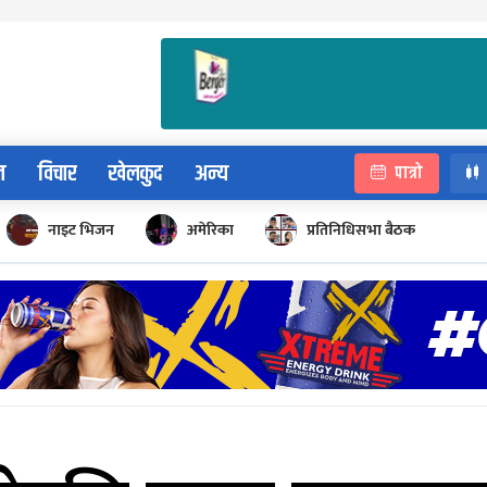
न
विचार
खेलकुद
अन्य
पात्रो
नाइट भिजन
अमेरिका
प्रतिनिधिसभा बैठक