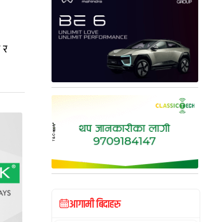
 र
आगामी बिदाहरु