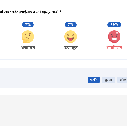
यो खबर पढेर तपाईलाई कस्तो महसुस भयो ?
7%
7%
79%
अचम्मित
उत्साहित
आक्रोशित
भर्खरै
पुराना
लोकप