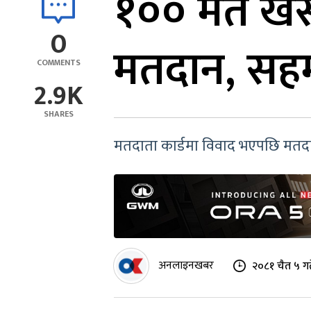
१०० मत खसे
0
मतदान, सहम
COMMENTS
2.9K
SHARES
मतदाता कार्डमा विवाद भएपछि मतद
अनलाइनखबर
२०८१ चैत ५ गत