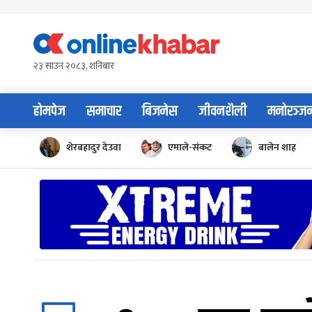
Skip
to
content
२३ साउन २०८३, शनिबार
होमपेज
समाचार
बिजनेस
जीवनशैली
मनोरञ्ज
शेरबहादुर देउवा
एमाले-संकट
बालेन शाह