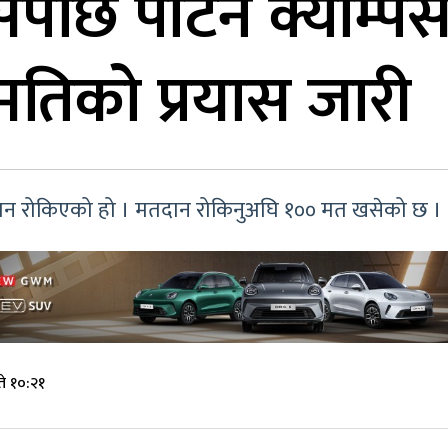
पछि पाटन क्याम्पस
तिको प्रयास जारी
ान रोकिएको हो । मतदान रोकिनुअघि १०० मत खसेको छ ।
े १०:२१