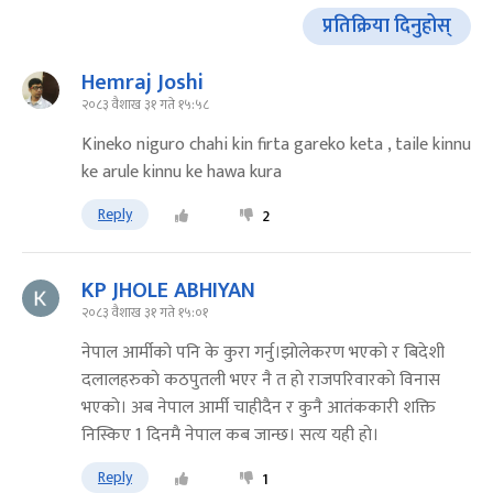
प्रतिक्रिया दिनुहोस्
Hemraj Joshi
२०८३ वैशाख ३१ गते १५:५८
Kineko niguro chahi kin firta gareko keta , taile kinnu
ke arule kinnu ke hawa kura
Reply
2
KP JHOLE ABHIYAN
२०८३ वैशाख ३१ गते १५:०१
नेपाल आर्मीकाे पनि के कुरा गर्नु।झाेलेकरण भएकाे र बिदेशी
दलालहरुकाे कठपुतली भएर नै त हाे राजपरिवारकाे विनास
भएकाे। अब नेपाल आर्मी चाहीदैन र कुनै आतंककारी शक्ति
निस्किए 1 दिनमै नेपाल कब जान्छ। सत्य यही हाे।
Reply
1