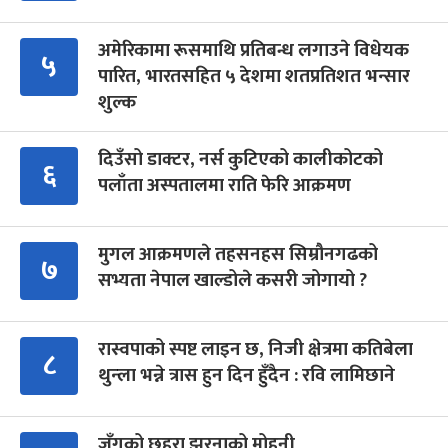
अमेरिकामा रूसमाथि प्रतिबन्ध लगाउने विधेयक
५
पारित, भारतसहित ५ देशमा शतप्रतिशत भन्सार
शुल्क
दिउँसो डाक्टर, नर्स कुटिएको कालीकोटको
६
पलाँता अस्पतालमा राति फेरि आक्रमण
मुगल आक्रमणले तहसनहस सिम्रौनगढको
७
सभ्यता नेपाल खाल्डोले कसरी जोगायो ?
रास्वपाको स्पष्ट लाइन छ, निजी क्षेत्रमा कतिबेला
८
थुन्ला भन्ने त्रास हुन दिन हुँदैन : रवि लामिछाने
जुँगुको छहरा झरनाको मोहनी