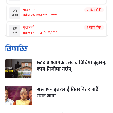
घटस्थापना
२ महिना बाँकी
२५
-
असोज २५, २०८३
Oct 11, 2026
आइत
फूलपाती
२ महिना बाँकी
३१
-
असोज ३१ , २०८३
Oct 17, 2026
शनि
कार्तिक सङ्क्रान्ति
२ महिना बाँकी
१
सिफारिस
-
कार्तिक १, २०८३
Oct 18, 2026
आइत
७८४ प्राध्यापक : तलब त्रिविमा बुझ्छन्,
महानवमी
२ महिना बाँकी
३
-
काम निजीमा गर्छन्
कार्तिक ३, २०८३
Oct 20, 2026
मंगल
विजयादशमी
२ महिना बाँकी
४
-
कार्तिक ४, २०८३
Oct 21, 2026
बुध
संस्थापन इतरलाई तितरबितर पार्दै
गगन थापा
पापा‌ङ्कुशा एकादशी व्रत
२ महिना बाँकी
५
-
कार्तिक ५, २०८३
Oct 22, 2026
बिहि