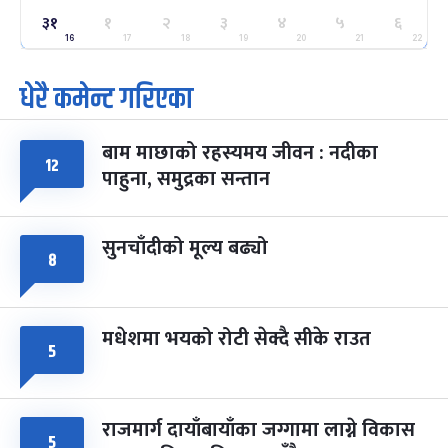
३१
१
२
३
४
५
६
ग्याल्पो ल्होसार
७ महिना बाँकी
२५
-
16
17
18
19
20
21
22
फाल्गुन २५, २०८३
Mar 9, 2027
मंगल
धेरै कमेन्ट गरिएका
पूर्णिमा व्रत
७ महिना बाँकी
७
-
चैत्र ७, २०८३
Mar 21, 2027
आइत
बाम माछाको रहस्यमय जीवन : नदीका
१२
फागुपूर्णिमा
७ महिना बाँकी
८
पाहुना, समुद्रका सन्तान
-
चैत्र ८, २०८३
Mar 22, 2027
सोम
सुनचाँदीको मूल्य बढ्यो
८
मधेशमा भयको रोटी सेक्दै सीके राउत
५
राजमार्ग दायाँबायाँका जग्गामा लाग्ने विकास
५