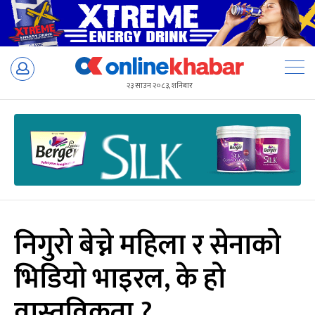
Skip
to
२३ साउन २०८३, शनिबार
content
निगुरो बेच्ने महिला र सेनाको
भिडियो भाइरल, के हो
वास्तविकता ?