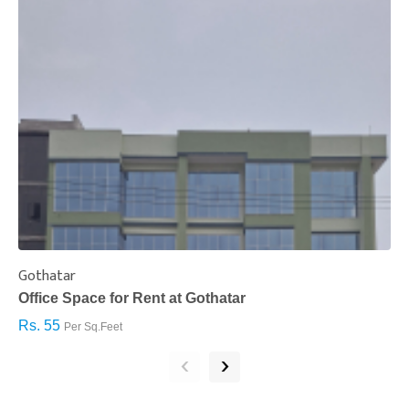
Gothatar
S
Office Space for Rent at Gothatar
H
Rs. 55
R
Per Sq.Feet
‹
›