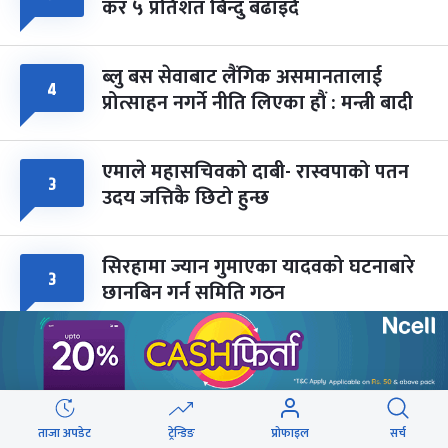
कर ५ प्रतिशत बिन्दु बढाइँदै
ब्लु बस सेवाबाट लैंगिक असमानतालाई
४
प्रोत्साहन नगर्ने नीति लिएका हौं : मन्त्री बादी
एमाले महासचिवको दाबी- रास्वपाको पतन
३
उदय जत्तिकै छिटो हुन्छ
सिरहामा ज्यान गुमाएका यादवको घटनाबारे
३
छानबिन गर्न समिति गठन
वेबस्टोरिज
ताजा अपडेट
ट्रेन्डिङ
प्रोफाइल
सर्च