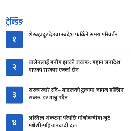
ट्रेन्डिङ
शेरबहादुर देउवा स्वदेश फर्किने समय परिवर्तन
१
बालेनलाई मनीष झाको जवाफ : महान जनादेश
२
पाएको सरकार एक्लो छैन
सरकारबारे रवि– बादलको टुक्रामा जहाज हल्लिन
३
सक्छ, डर मान्नु पर्दैन
अस्तित्व संकटमा परेपछि मोर्चाबन्दीमा जुटे
४
मधेशी-पहिचानवादी दल