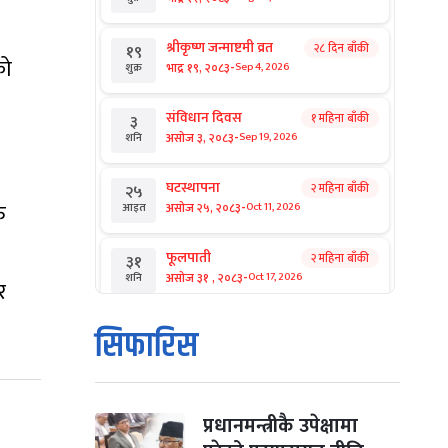
श्रीकृष्ण जन्माष्टमी व्रत
२८ दिन बाँकी
१९
को
-
भाद्र १९, २०८३
Sep 4, 2026
शुक्र
संविधान दिवस
१ महिना बाँकी
३
-
असोज ३, २०८३
Sep 19, 2026
शनि
घटस्थापना
२ महिना बाँकी
२५
-
ु
असोज २५, २०८३
Oct 11, 2026
आइत
फूलपाती
२ महिना बाँकी
३१
-
असोज ३१ , २०८३
Oct 17, 2026
शनि
र
कार्तिक सङ्क्रान्ति
२ महिना बाँकी
१
सिफारिस
-
कार्तिक १, २०८३
Oct 18, 2026
आइत
महानवमी
२ महिना बाँकी
३
-
कार्तिक ३, २०८३
Oct 20, 2026
मंगल
प्रधानमन्त्रीकै उपेक्षामा