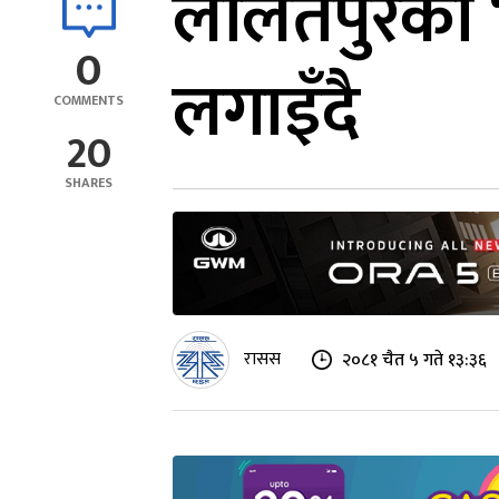
ललितपुरको ‘
0
लगाइँदै
COMMENTS
20
SHARES
रासस
२०८१ चैत ५ गते १३:३६