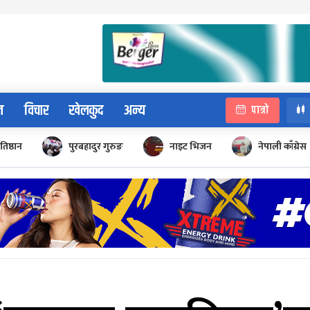
न
विचार
खेलकुद
अन्य
पात्रो
रतिष्ठान
पुरबहादुर गुरुङ
नाइट भिजन
नेपाली काँग्रेस