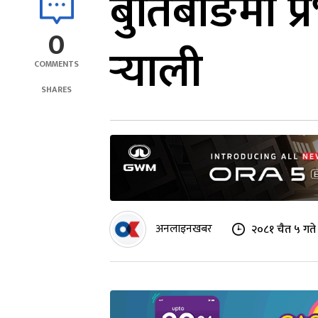
बुर्तिबाङमा 
0
र्‍याली
COMMENTS
SHARES
अनलाइनखबर
२०८१ चैत ५ गते