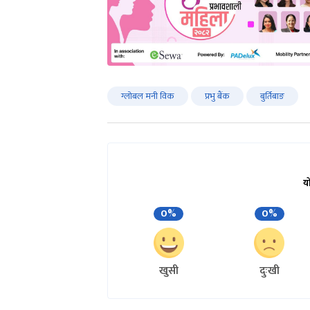
ग्लोबल मनी विक
प्रभु बैंक
बुर्तिबाङ
य
0%
0%
खुसी
दुःखी