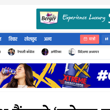
न
विचार
खेलकुद
अन्य
पात्रो
न
नेपाली काँग्रेस
अमेरिका
विदेशमा अध्ययन