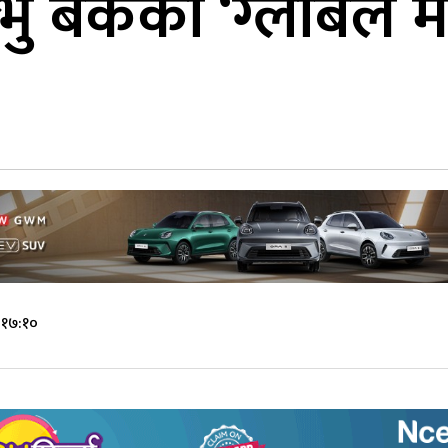
प्रभु बैंकको ‘ग्लोब
 १७:१०