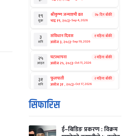
श्रीकृष्ण जन्माष्टमी व्रत
२७ दिन बाँकी
१९
-
भाद्र १९, २०८३
Sep 4, 2026
शुक्र
संविधान दिवस
१ महिना बाँकी
३
-
असोज ३, २०८३
Sep 19, 2026
शनि
घटस्थापना
२ महिना बाँकी
२५
-
असोज २५, २०८३
Oct 11, 2026
आइत
फूलपाती
२ महिना बाँकी
३१
-
असोज ३१ , २०८३
Oct 17, 2026
शनि
कार्तिक सङ्क्रान्ति
२ महिना बाँकी
१
सिफारिस
-
कार्तिक १, २०८३
Oct 18, 2026
आइत
महानवमी
२ महिना बाँकी
३
-
कार्तिक ३, २०८३
Oct 20, 2026
मंगल
ई–बिडिङ प्रकरण : विक्रम