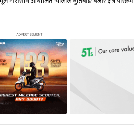
मूल नारासाथ आयोजित र्‍यालीले बुर्तिबाङ बजार क्षेत्र परिक्रम