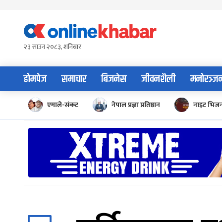
Skip
to
content
२३ साउन २०८३, शनिबार
होमपेज
समाचार
बिजनेस
जीवनशैली
मनोरञ्ज
एमाले-संकट
नेपाल प्रज्ञा प्रतिष्ठान
नाइट भिज