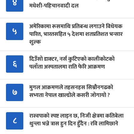
४
मधेशी-पहिचानवादी दल
अमेरिकामा रूसमाथि प्रतिबन्ध लगाउने विधेयक
५
पारित, भारतसहित ५ देशमा शतप्रतिशत भन्सार
शुल्क
दिउँसो डाक्टर, नर्स कुटिएको कालीकोटको
६
पलाँता अस्पतालमा राति फेरि आक्रमण
मुगल आक्रमणले तहसनहस सिम्रौनगढको
७
सभ्यता नेपाल खाल्डोले कसरी जोगायो ?
रास्वपाको स्पष्ट लाइन छ, निजी क्षेत्रमा कतिबेला
८
थुन्ला भन्ने त्रास हुन दिन हुँदैन : रवि लामिछाने