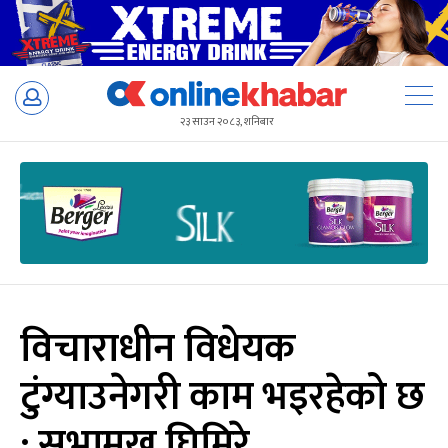
Skip
to
२३ साउन २०८३, शनिबार
content
विचाराधीन विधेयक
टुंग्याउनेगरी काम भइरहेको छ
: सभामुख घिमिरे