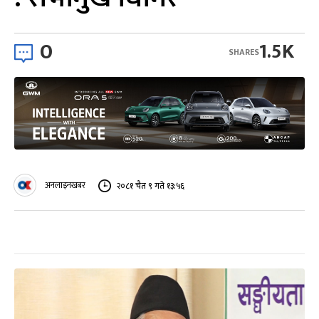
0
1.5K
SHARES
अनलाइनखबर
२०८१ चैत ९ गते १३:५६