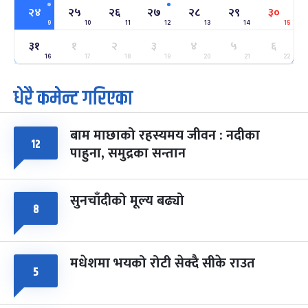
-
फाल्गुन २४, २०८३
Mar 8, 2027
सोम
२४
२५
२६
२७
२८
२९
३०
9
10
11
12
13
14
15
ग्याल्पो ल्होसार
७ महिना बाँकी
२५
३१
१
२
३
४
५
६
-
फाल्गुन २५, २०८३
Mar 9, 2027
मंगल
16
17
18
19
20
21
22
धेरै कमेन्ट गरिएका
पूर्णिमा व्रत
७ महिना बाँकी
७
-
चैत्र ७, २०८३
Mar 21, 2027
आइत
बाम माछाको रहस्यमय जीवन : नदीका
फागुपूर्णिमा
७ महिना बाँकी
८
१२
पाहुना, समुद्रका सन्तान
-
चैत्र ८, २०८३
Mar 22, 2027
सोम
सुनचाँदीको मूल्य बढ्यो
८
मधेशमा भयको रोटी सेक्दै सीके राउत
५