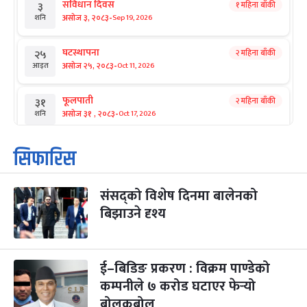
संविधान दिवस
१ महिना बाँकी
३
-
असोज ३, २०८३
Sep 19, 2026
शनि
घटस्थापना
२ महिना बाँकी
२५
-
असोज २५, २०८३
Oct 11, 2026
आइत
फूलपाती
२ महिना बाँकी
३१
-
असोज ३१ , २०८३
Oct 17, 2026
शनि
कार्तिक सङ्क्रान्ति
२ महिना बाँकी
१
सिफारिस
-
कार्तिक १, २०८३
Oct 18, 2026
आइत
संसद्को विशेष दिनमा बालेनको
महानवमी
२ महिना बाँकी
३
-
बिझाउने दृश्य
कार्तिक ३, २०८३
Oct 20, 2026
मंगल
विजयादशमी
२ महिना बाँकी
४
-
कार्तिक ४, २०८३
Oct 21, 2026
बुध
ई–बिडिङ प्रकरण : विक्रम पाण्डेको
कम्पनीले ७ करोड घटाएर फेर्‍यो
पापा‌ङ्कुशा एकादशी व्रत
२ महिना बाँकी
५
बोलकबोल
-
कार्तिक ५, २०८३
Oct 22, 2026
बिहि