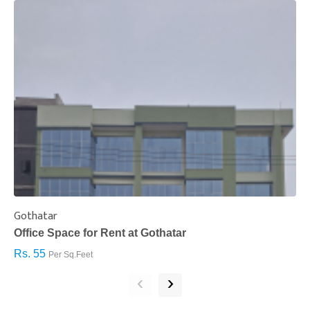
Gothatar
S
Office Space for Rent at Gothatar
H
Rs. 55
R
Per Sq.Feet
‹
›