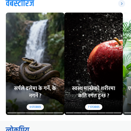
वेबस्टोरिज
सर्पले डसेमा के गर्ने, के
स्वस्थ मान्छेको शरीरमा
ए
नगर्ने ?
कति रगत हुन्छ ?
6
STORIES
7
STORIES
लोकप्रिय