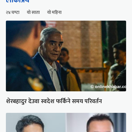
२४ घण्टा
यो साता
यो महिना
शेरबहादुर देउवा स्वदेश फर्किने समय परिवर्तन