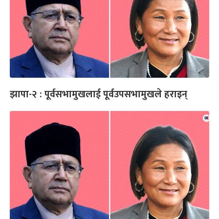
झापा-२ : पूर्वसभामुखलाई पूर्वउपसभामुखले हराइन्