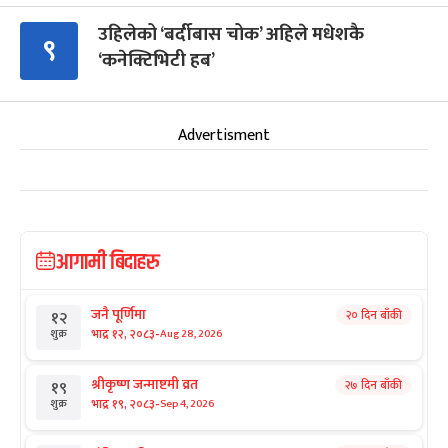
उहिलेको ‘बर्दीबास चोक’ अहिले मधेशकै
९
‘कनेक्टिभिटी हब’
Advertisment
आगामी बिदाहरु
जनै पूर्णिमा
२० दिन बाँकी
१२
-
भाद्र १२, २०८३
Aug 28, 2026
शुक्र
श्रीकृष्ण जन्माष्टमी व्रत
२७ दिन बाँकी
१९
-
भाद्र १९, २०८३
Sep 4, 2026
शुक्र