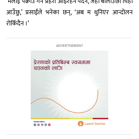
‘मलाई पक्राउ गर्न प्रहरी आइरहन पर्दैन, जहाँ बोलाउँछौ त्यही
आउँछु,’ प्रसाईंले भनेका छन्, ‘अब म थुनिएर आन्दोलन
रोकिँदैन ।’