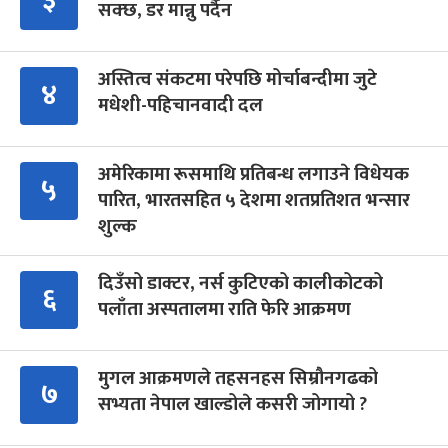
३
सक्छ, डर मान्नु पर्दैन
अस्तित्व संकटमा परेपछि मोर्चाबन्दीमा जुटे
४
मधेशी-पहिचानवादी दल
अमेरिकामा रूसमाथि प्रतिबन्ध लगाउने विधेयक
५
पारित, भारतसहित ५ देशमा शतप्रतिशत भन्सार
शुल्क
दिउँसो डाक्टर, नर्स कुटिएको कालीकोटको
६
पलाँता अस्पतालमा राति फेरि आक्रमण
मुगल आक्रमणले तहसनहस सिम्रौनगढको
७
सभ्यता नेपाल खाल्डोले कसरी जोगायो ?