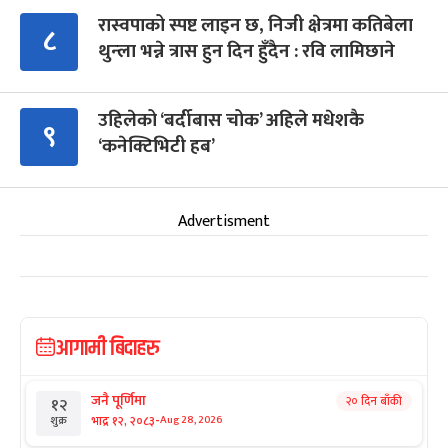
रास्वपाको स्पष्ट लाइन छ, निजी क्षेत्रमा कतिबेला
८
थुन्ला भन्ने त्रास हुन दिन हुँदैन : रवि लामिछाने
उहिलेको ‘बर्दीबास चोक’ अहिले मधेशकै
९
‘कनेक्टिभिटी हब’
Advertisment
आगामी बिदाहरु
जनै पूर्णिमा
२० दिन बाँकी
१२
-
भाद्र १२, २०८३
Aug 28, 2026
शुक्र