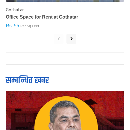
Gothatar
S
Office Space for Rent at Gothatar
H
Rs. 55
R
Per Sq.Feet
‹
›
सम्बन्धित खबर