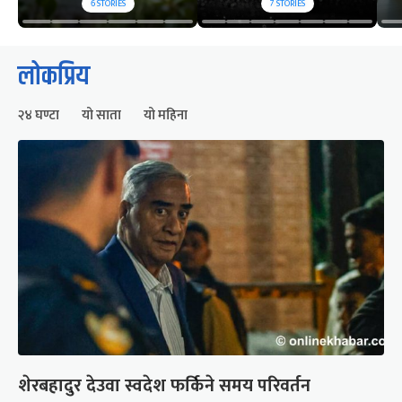
6
STORIES
7
STORIES
लोकप्रिय
२४ घण्टा
यो साता
यो महिना
शेरबहादुर देउवा स्वदेश फर्किने समय परिवर्तन