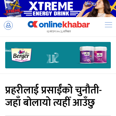
Skip
to
२३ साउन २०८३, शनिबार
content
प्रहरीलाई प्रसाईंको चुनौती-
जहाँ बोलायो त्यहीँ आउँछु