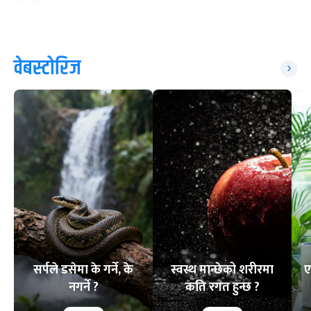
वेबस्टोरिज
सर्पले डसेमा के गर्ने, के
स्वस्थ मान्छेको शरीरमा
ए
नगर्ने ?
कति रगत हुन्छ ?