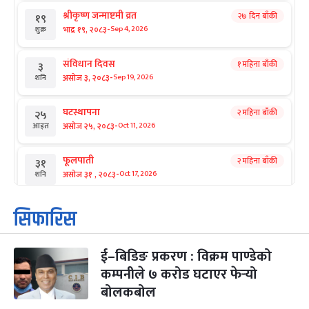
श्रीकृष्ण जन्माष्टमी व्रत
२७ दिन बाँकी
१९
-
भाद्र १९, २०८३
Sep 4, 2026
शुक्र
संविधान दिवस
१ महिना बाँकी
३
-
असोज ३, २०८३
Sep 19, 2026
शनि
घटस्थापना
२ महिना बाँकी
२५
-
असोज २५, २०८३
Oct 11, 2026
आइत
फूलपाती
२ महिना बाँकी
३१
-
असोज ३१ , २०८३
Oct 17, 2026
शनि
कार्तिक सङ्क्रान्ति
२ महिना बाँकी
१
सिफारिस
-
कार्तिक १, २०८३
Oct 18, 2026
आइत
ई–बिडिङ प्रकरण : विक्रम पाण्डेको
महानवमी
२ महिना बाँकी
३
-
कम्पनीले ७ करोड घटाएर फेर्‍यो
कार्तिक ३, २०८३
Oct 20, 2026
मंगल
बोलकबोल
विजयादशमी
२ महिना बाँकी
४