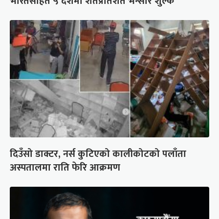
भारतसहित ५ देशमा शतप्रतिशत भन्सार शुल्क
दिउँसो डाक्टर, नर्स कुटिएको कालीकोटको पलाँता
अस्पतालमा राति फेरि आक्रमण