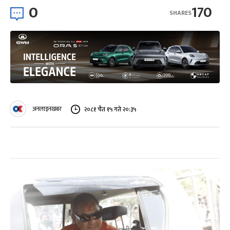
0
170
SHARES
अनलाइनखबर
२०८१ चैत १५ गते २०:३५