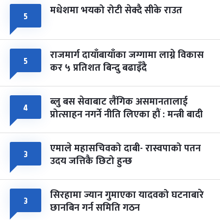
मधेशमा भयको रोटी सेक्दै सीके राउत
५
राजमार्ग दायाँबायाँका जग्गामा लाग्ने विकास
५
कर ५ प्रतिशत बिन्दु बढाइँदै
ब्लु बस सेवाबाट लैंगिक असमानतालाई
४
प्रोत्साहन नगर्ने नीति लिएका हौं : मन्त्री बादी
एमाले महासचिवको दाबी- रास्वपाको पतन
३
उदय जत्तिकै छिटो हुन्छ
सिरहामा ज्यान गुमाएका यादवको घटनाबारे
३
छानबिन गर्न समिति गठन