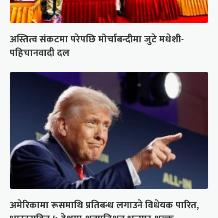
अस्तित्व संकटमा परेपछि मोर्चाबन्दीमा जुटे मधेशी-
पहिचानवादी दल
अमेरिकामा रूसमाथि प्रतिबन्ध लगाउने विधेयक पारित,