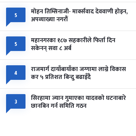
मोहन तिम्सिनाजी- मार्क्सवाद देववाणी होइन,
५
अपव्याख्या नगरौं
महानगरका १८७ सहकारीले फिर्ता दिन
५
सकेनन् सवा ८ अर्ब
राजमार्ग दायाँबायाँका जग्गामा लाग्ने विकास
४
कर ५ प्रतिशत बिन्दु बढाइँदै
सिरहामा ज्यान गुमाएका यादवको घटनाबारे
३
छानबिन गर्न समिति गठन