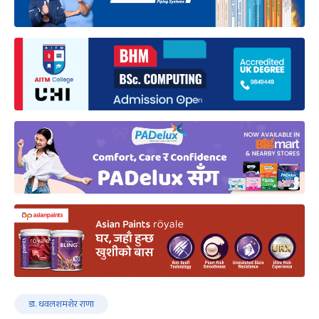
डा. धवलशमशेर राणा