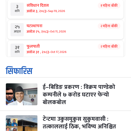
संविधान दिवस
१ महिना बाँकी
३
-
असोज ३, २०८३
Sep 19, 2026
शनि
घटस्थापना
२ महिना बाँकी
२५
-
असोज २५, २०८३
Oct 11, 2026
आइत
फूलपाती
२ महिना बाँकी
३१
-
असोज ३१ , २०८३
Oct 17, 2026
शनि
कार्तिक सङ्क्रान्ति
२ महिना बाँकी
१
सिफारिस
-
कार्तिक १, २०८३
Oct 18, 2026
आइत
ई–बिडिङ प्रकरण : विक्रम पाण्डेको
महानवमी
२ महिना बाँकी
३
-
कम्पनीले ७ करोड घटाएर फेर्‍यो
कार्तिक ३, २०८३
Oct 20, 2026
मंगल
बोलकबोल
विजयादशमी
२ महिना बाँकी
४
-
कार्तिक ४, २०८३
Oct 21, 2026
बुध
टेन्टमा उकुसमुकुस सुकुमवासी :
तत्काललाई ठिक, भविष्य अनिश्चित
पापा‌ङ्कुशा एकादशी व्रत
२ महिना बाँकी
५