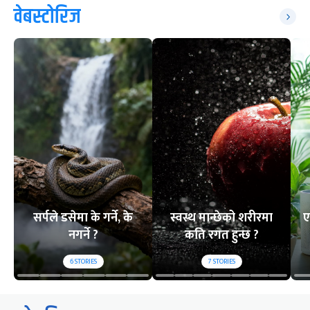
वेबस्टोरिज
सर्पले डसेमा के गर्ने, के
स्वस्थ मान्छेको शरीरमा
ए
नगर्ने ?
कति रगत हुन्छ ?
6
STORIES
7
STORIES