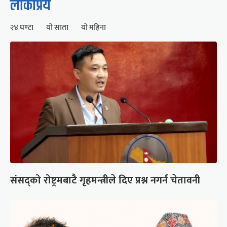
लोकप्रिय
२४ घण्टा
यो साता
यो महिना
संसद्को रोष्ट्रमबाटै गृहमन्त्रीले दिए प्रश्न नगर्न चेतावनी