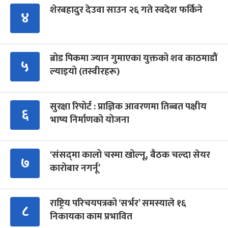
शेरबहादुर देउवा साउन २६ गते स्वदेश फर्किने
४
ब्रोड पिकमा ज्यान गुमाएका युक्तको शव काठमाडौं
५
ल्याइयो (तस्वीरहरू)
सुरक्षा रिपोर्ट : प्राज्ञिक आवरणमा तिब्बत पक्षीय
६
भाष्य निर्माणको योजना
‘संसद्‍मा कालो चस्मा खोल्नू, बैठक चल्दा सेयर
७
कारोबार नगर्नू’
राष्ट्रिय परिचयपत्रको ‘सर्भर’ समस्याले १६
८
निकायका काम प्रभावित