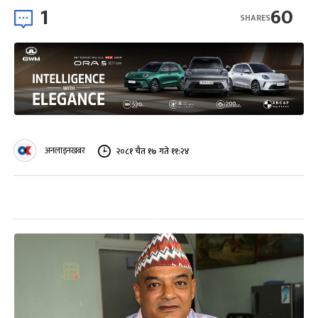
1
60
SHARES
अनलाइनखबर
२०८१ चैत १७ गते ११:२४