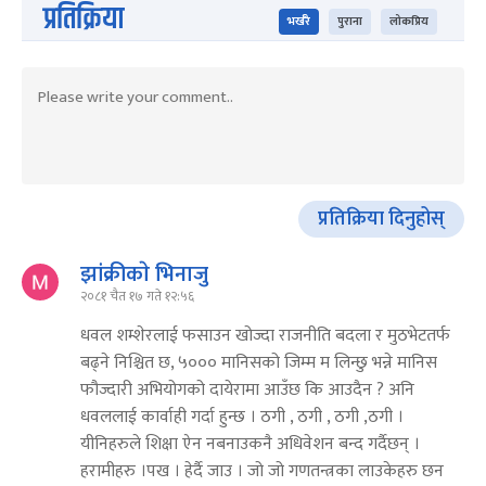
प्रतिक्रिया
भर्खरै
पुराना
लोकप्रिय
प्रतिक्रिया दिनुहोस्
झांक्रीकाे भिनाजु
२०८१ चैत १७ गते १२:५६
धवल शम्शेरलाई फसाउन खोज्दा राजनीति बदला र मुठभेटतर्फ
बढ्ने निश्चित छ, ५००० मानिसको जिम्म म लिन्छु भन्ने मानिस
फौज्दारी अभियोगको दायेरामा आउँछ कि आउदैन ? अनि
धवललाई कार्वाही गर्दा हुन्छ । ठगी , ठगी , ठगी ,ठगी ।
यीनिहरुले शिक्षा ऐन नबनाउकनै अधिवेशन बन्द गर्दैछन् ।
हरामीहरु ।पख । हेर्दै जाउ । जो जो गणतन्त्रका लाउकेहरु छन