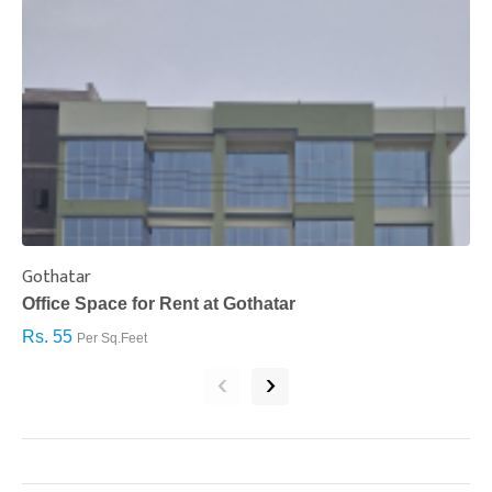
Gothatar
S
Office Space for Rent at Gothatar
H
Rs. 55
R
Per Sq.Feet
‹
›