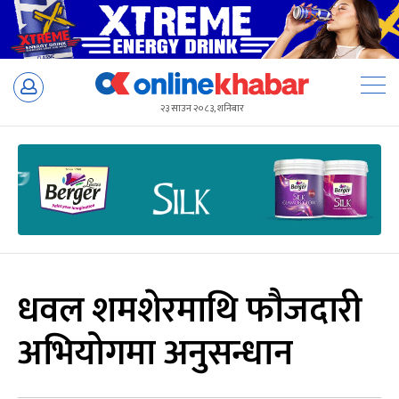
Skip
to
२३ साउन २०८३, शनिबार
content
धवल शमशेरमाथि फौजदारी
अभियोगमा अनुसन्धान