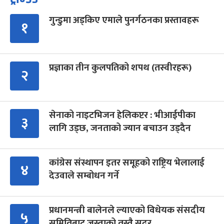
गुन्डुमा अड्किए एमाले पुनर्गठनका प्रस्तावहरू
१
प्रज्ञाका तीन कुलपतिको शपथ (तस्वीरहरू)
२
सेनाको नाइटभिजन हेलिकप्टर : भीआईपीका
३
लागि उड्छ, जनताको ज्यान बचाउन उड्दैन
कांग्रेस संस्थापन इतर समूहको राष्ट्रिय भेलालाई
४
देउवाले सम्बोधन गर्ने
प्रधानमन्त्री बालेनले ल्याएको विधेयक संसदीय
५
समितिबाट जस्ताको तस्तै सदर