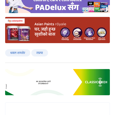
धवल शमशेर
राप्रपा