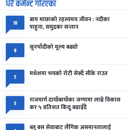
धेरै कमेन्ट गरिएका
पूर्णिमा व्रत
७ महिना बाँकी
७
-
चैत्र ७, २०८३
Mar 21, 2027
आइत
बाम माछाको रहस्यमय जीवन : नदीका
फागुपूर्णिमा
७ महिना बाँकी
८
१०
पाहुना, समुद्रका सन्तान
-
चैत्र ८, २०८३
Mar 22, 2027
सोम
सुनचाँदीको मूल्य बढ्यो
८
मधेशमा भयको रोटी सेक्दै सीके राउत
५
राजमार्ग दायाँबायाँका जग्गामा लाग्ने विकास
५
कर ५ प्रतिशत बिन्दु बढाइँदै
ब्लु बस सेवाबाट लैंगिक असमानतालाई