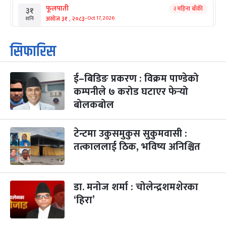
फूलपाती
२ महिना बाँकी
३१
-
असोज ३१ , २०८३
Oct 17, 2026
शनि
कार्तिक सङ्क्रान्ति
२ महिना बाँकी
१
सिफारिस
-
कार्तिक १, २०८३
Oct 18, 2026
आइत
ई–बिडिङ प्रकरण : विक्रम पाण्डेको
महानवमी
२ महिना बाँकी
३
-
कम्पनीले ७ करोड घटाएर फेर्‍यो
कार्तिक ३, २०८३
Oct 20, 2026
मंगल
बोलकबोल
विजयादशमी
२ महिना बाँकी
४
-
कार्तिक ४, २०८३
Oct 21, 2026
बुध
टेन्टमा उकुसमुकुस सुकुमवासी :
तत्काललाई ठिक, भविष्य अनिश्चित
पापा‌ङ्कुशा एकादशी व्रत
२ महिना बाँकी
५
-
कार्तिक ५, २०८३
Oct 22, 2026
बिहि
डा. मनोज शर्मा : चोलेन्द्रशमशेरका
कुकुर तिहार
३ महिना बाँकी
२२
-
कार्तिक २२, २०८३
Nov 8, 2026
आइत
‘हिरा’
गाई पूजा
३ महिना बाँकी
२३