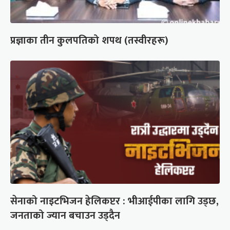
प्रज्ञाका तीन कुलपतिको शपथ (तस्वीरहरू)
सेनाको नाइटभिजन हेलिकप्टर : भीआईपीका लागि उड्छ,
जनताको ज्यान बचाउन उड्दैन