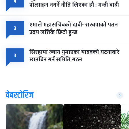
४
प्रोत्साहन नगर्ने नीति लिएका हौं : मन्त्री बादी
एमाले महासचिवको दाबी- रास्वपाको पतन
३
उदय जत्तिकै छिटो हुन्छ
सिरहामा ज्यान गुमाएका यादवको घटनाबारे
३
छानबिन गर्न समिति गठन
वेबस्टोरिज