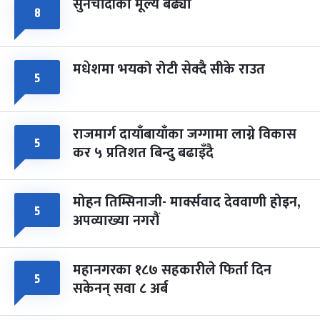
सुनचाँदीको मूल्य बढ्यो
८
मधेशमा भयको रोटी सेक्दै सीके राउत
५
राजमार्ग दायाँबायाँका जग्गामा लाग्ने विकास
५
कर ५ प्रतिशत बिन्दु बढाइँदै
मोहन तिम्सिनाजी- मार्क्सवाद देववाणी होइन,
५
अपव्याख्या नगरौं
महानगरका १८७ सहकारीले फिर्ता दिन
५
सकेनन् सवा ८ अर्ब