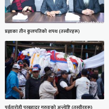
प्रज्ञाका तीन कुलपतिको शपथ (तस्वीरहरू)
पर्वतारोही पुरबहादुर गुरुङको अन्त्येष्टि (तस्वीरहरू)