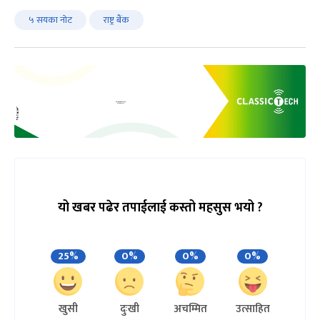
५ सयका नोट
राष्ट्र बैंक
यो खबर पढेर तपाईलाई कस्तो महसुस भयो ?
25%
0%
0%
0%
खुसी
दुःखी
अचम्मित
उत्साहित