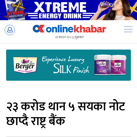
Skip
to
२२ साउन २०८३, शुक्रबार
content
२३ करोड थान ५ सयका नोट
छाप्दै राष्ट्र बैंक