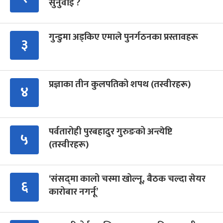
सुनुवाइ ?
गुन्डुमा अड्किए एमाले पुनर्गठनका प्रस्तावहरू
३
प्रज्ञाका तीन कुलपतिको शपथ (तस्वीरहरू)
४
पर्वतारोही पुरबहादुर गुरुङको अन्त्येष्टि
५
(तस्वीरहरू)
‘संसद्‍मा कालो चस्मा खोल्नू, बैठक चल्दा सेयर
६
कारोबार नगर्नू’