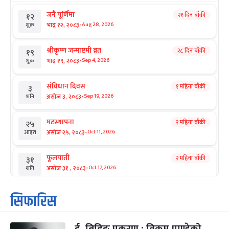
जनै पूर्णिमा
२१ दिन बाँकी
१२
-
भाद्र १२, २०८३
Aug 28, 2026
शुक्र
श्रीकृष्ण जन्माष्टमी व्रत
२८ दिन बाँकी
१९
-
भाद्र १९, २०८३
Sep 4, 2026
शुक्र
संविधान दिवस
१ महिना बाँकी
३
-
असोज ३, २०८३
Sep 19, 2026
शनि
घटस्थापना
२ महिना बाँकी
२५
-
असोज २५, २०८३
Oct 11, 2026
आइत
फूलपाती
२ महिना बाँकी
३१
-
असोज ३१ , २०८३
Oct 17, 2026
शनि
कार्तिक सङ्क्रान्ति
२ महिना बाँकी
१
सिफारिस
-
कार्तिक १, २०८३
Oct 18, 2026
आइत