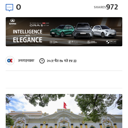
0
972
SHARES
अनलाइनखबर
२०८१ चैत १७ गते १४:३३