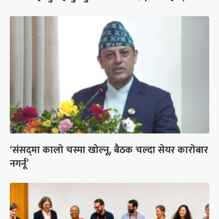
‘संसद्‍मा कालो चस्मा खोल्नू, बैठक चल्दा सेयर कारोबार
नगर्नू’