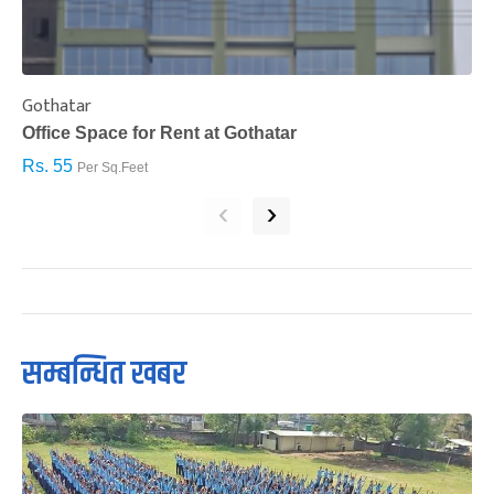
Gothatar
S
Office Space for Rent at Gothatar
H
Rs. 55
R
Per Sq.Feet
‹
›
सम्बन्धित खबर