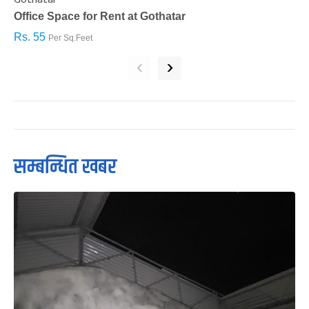
Office Space for Rent at Gothatar
H
Rs. 55
R
Per Sq.Feet
‹
›
सम्बन्धित खबर