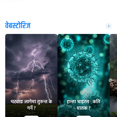
वेबस्टोरिज
चट्याङ लागेमा तुरुन्त के
हान्ता भाइरस : कति
गर्ने ?
घातक ?