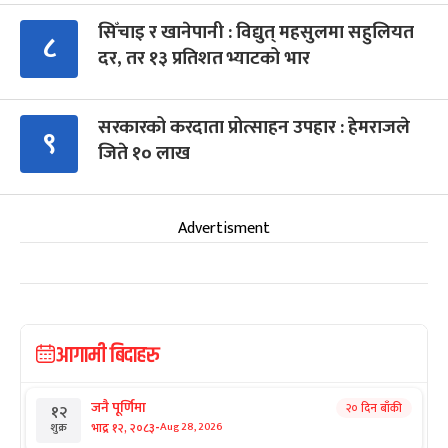
सिँचाइ र खानेपानी : विद्युत् महसुलमा सहुलियत
८
दर, तर १३ प्रतिशत भ्याटको भार
सरकारको करदाता प्रोत्साहन उपहार : हेमराजले
९
जिते १० लाख
Advertisment
आगामी बिदाहरु
जनै पूर्णिमा
२० दिन बाँकी
१२
-
भाद्र १२, २०८३
Aug 28, 2026
शुक्र