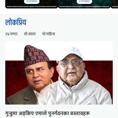
9
STORIES
8
STORIES
लोकप्रिय
२४ घण्टा
यो साता
यो महिना
गुन्डुमा अड्किए एमाले पुनर्गठनका प्रस्तावहरू