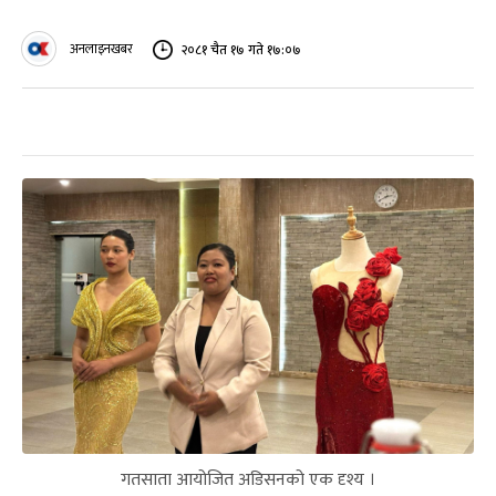
अनलाइनखबर
२०८१ चैत १७ गते १७:०७
गतसाता आयोजित अडिसनको एक दृश्य ।