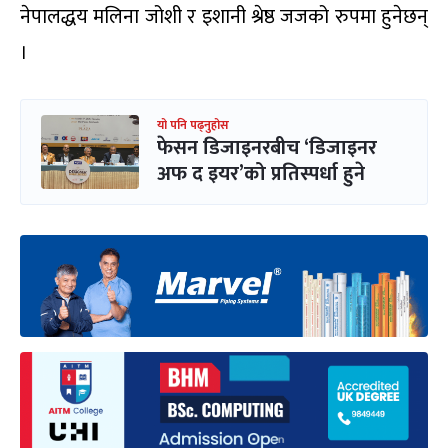
नेपालद्धय मलिना जोशी र इशानी श्रेष्ठ जजको रुपमा हुनेछन्
।
यो पनि पढ्नुहोस
फेसन डिजाइनरबीच ‘डिजाइनर
अफ द इयर’को प्रतिस्पर्धा हुने