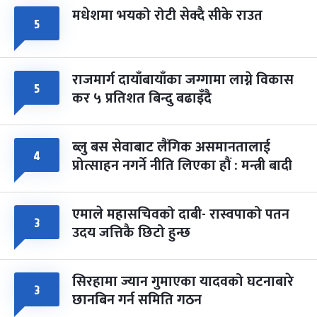
मधेशमा भयको रोटी सेक्दै सीके राउत
५
राजमार्ग दायाँबायाँका जग्गामा लाग्ने विकास
५
कर ५ प्रतिशत बिन्दु बढाइँदै
ब्लु बस सेवाबाट लैंगिक असमानतालाई
४
प्रोत्साहन नगर्ने नीति लिएका हौं : मन्त्री बादी
एमाले महासचिवको दाबी- रास्वपाको पतन
३
उदय जत्तिकै छिटो हुन्छ
सिरहामा ज्यान गुमाएका यादवको घटनाबारे
३
छानबिन गर्न समिति गठन