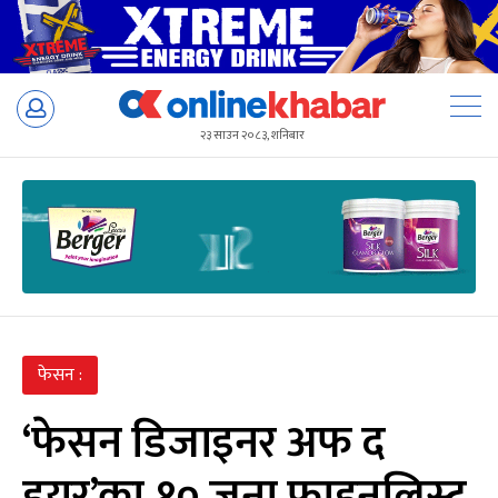
Skip
to
२३ साउन २०८३, शनिबार
content
फेसन :
‘फेसन डिजाइनर अफ द
इयर’का १० जना फाइनलिस्ट