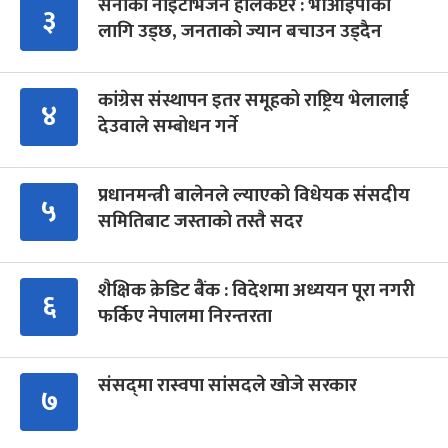
सेनाको नाइटभिजन हेलिकप्टर : भीआईपीका
३
लागि उड्छ, जनताको ज्यान बचाउन उड्दैन
कांग्रेस संस्थापन इतर समूहको राष्ट्रिय भेलालाई
४
देउवाले सम्बोधन गर्ने
प्रधानमन्त्री बालेनले ल्याएको विधेयक संसदीय
५
समितिबाट जस्ताको तस्तै सदर
शैक्षिक क्रेडिट बैंक : विदेशमा अध्ययन पूरा नगरी
६
फर्किए नेपालमा निरन्तरता
संसद्‍मा रास्वपा सांसदले खोजे सरकार
७