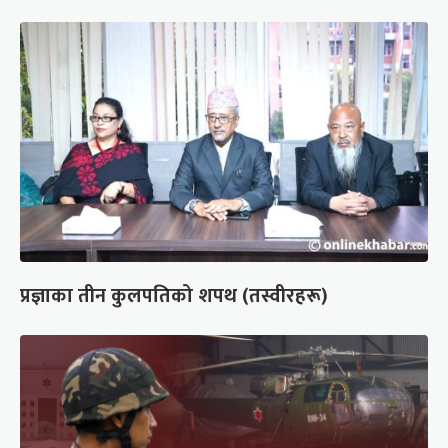
प्रज्ञाका तीन कुलपतिको शपथ (तस्वीरहरू)