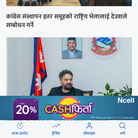
कांग्रेस संस्थापन इतर समूहको राष्ट्रिय भेलालाई देउवाले
सम्बोधन गर्ने
प्रधानमन्त्री बालेनले ल्याएको विधेयक संसदीय
समितिबाट जस्ताको तस्तै सदर
ताजा अपडेट
ट्रेन्डिङ
प्रोफाइल
सर्च