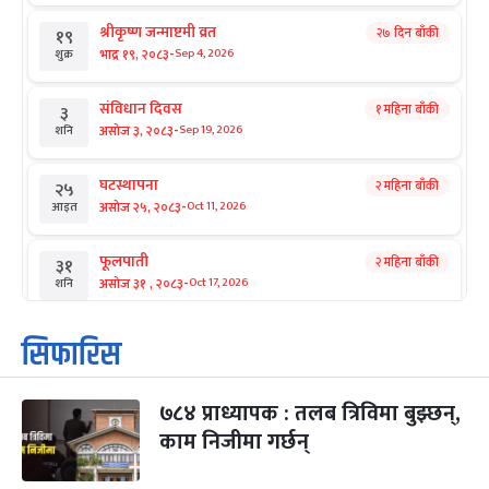
श्रीकृष्ण जन्माष्टमी व्रत
२७ दिन बाँकी
१९
-
भाद्र १९, २०८३
Sep 4, 2026
शुक्र
संविधान दिवस
१ महिना बाँकी
३
-
असोज ३, २०८३
Sep 19, 2026
शनि
घटस्थापना
२ महिना बाँकी
२५
-
असोज २५, २०८३
Oct 11, 2026
आइत
फूलपाती
२ महिना बाँकी
३१
-
असोज ३१ , २०८३
Oct 17, 2026
शनि
कार्तिक सङ्क्रान्ति
२ महिना बाँकी
१
सिफारिस
-
कार्तिक १, २०८३
Oct 18, 2026
आइत
७८४ प्राध्यापक : तलब त्रिविमा बुझ्छन्,
महानवमी
२ महिना बाँकी
३
-
काम निजीमा गर्छन्
कार्तिक ३, २०८३
Oct 20, 2026
मंगल