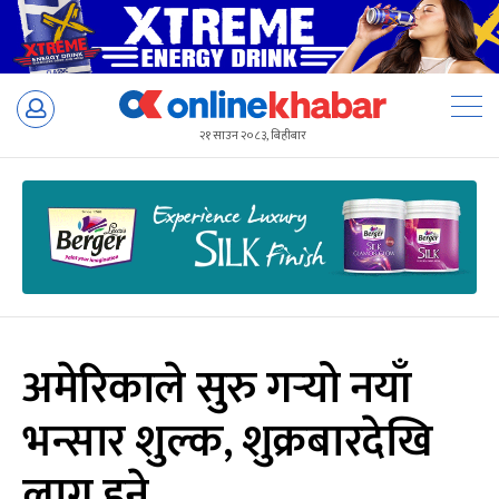
Skip
to
२१ साउन २०८३, बिहीबार
content
अमेरिकाले सुरु गर्‍यो नयाँ
भन्सार शुल्क, शुक्रबारदेखि
लागू हुने