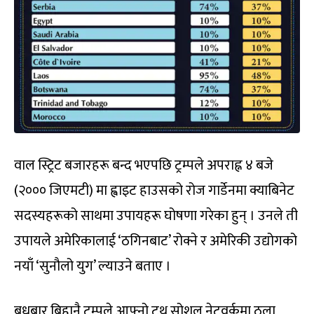
वाल स्ट्रिट बजारहरू बन्द भएपछि ट्रम्पले अपराह्न ४ बजे
(२००० जिएमटी) मा ह्वाइट हाउसको रोज गार्डेनमा क्याबिनेट
सदस्यहरूको साथमा उपायहरू घोषणा गरेका हुन् । उनले ती
उपायले अमेरिकालाई ‘ठगिनबाट’ रोक्ने र अमेरिकी उद्योगको
नयाँ ‘सुनौलो युग’ ल्याउने बताए ।
बुधबार बिहानै ट्रम्पले आफ्नो ट्रुथ सोशल नेटवर्कमा ठूला