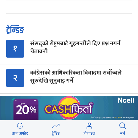
ट्रेन्डिङ
संसद्को रोष्ट्रमबाटै गृहमन्त्रीले दिए प्रश्न नगर्न
१
चेतावनी
कांग्रेसको आधिकारिकता विवादमा सर्वोच्चले
२
सुरुदेखि सुनुवाइ गर्ने
अब सर्वोच्चले कसरी गर्छ कांग्रेस विवादको
३
सुनुवाइ ?
शेरबहादुर देउवा साउन २६ गते स्वदेश फर्किने
४
ताजा अपडेट
ट्रेन्डिङ
प्रोफाइल
सर्च