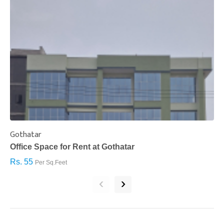
Gothatar
S
Office Space for Rent at Gothatar
H
Rs. 55
R
Per Sq.Feet
‹
›